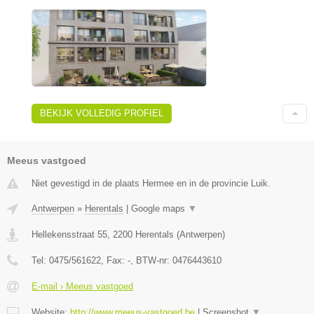
BEKIJK VOLLEDIG PROFIEL
Meeus vastgoed
Niet gevestigd in de plaats Hermee en in de provincie Luik.
Antwerpen
»
Herentals
|
Google maps
▼
Hellekensstraat 55
,
2200
Herentals
(
Antwerpen
)
Tel:
0475/561622
, Fax:
-
, BTW-nr:
0476443610
E-mail › Meeus vastgoed
Website:
http://www.meeus-vastgoed.be
|
Screenshot
▼