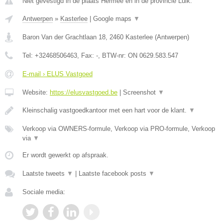
Niet gevestigd in de plaats Hermee en in de provincie Luik.
Antwerpen
»
Kasterlee
|
Google maps
▼
Baron Van der Grachtlaan 18
,
2460
Kasterlee
(
Antwerpen
)
Tel:
+32468506463
, Fax:
-
, BTW-nr:
ON 0629.583.547
E-mail › ELUS Vastgoed
Website:
https://elusvastgoed.be
|
Screenshot
▼
Kleinschalig vastgoedkantoor met een hart voor de klant.
▼
Verkoop via OWNERS-formule, Verkoop via PRO-formule, Verkoop
via
▼
Er wordt gewerkt op afspraak.
Laatste tweets
▼
|
Laatste facebook posts
▼
Sociale media: