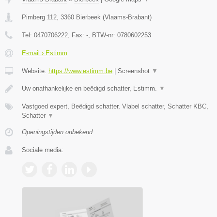
Pimberg 112
,
3360
Bierbeek
(
Vlaams-Brabant
)
Tel:
0470706222
, Fax:
-
, BTW-nr:
0780602253
E-mail › Estimm
Website:
https://www.estimm.be
|
Screenshot
▼
Uw onafhankelijke en beëdigd schatter, Estimm.
▼
Vastgoed expert, Beëdigd schatter, Vlabel schatter, Schatter KBC,
Schatter
▼
Openingstijden onbekend
Sociale media: