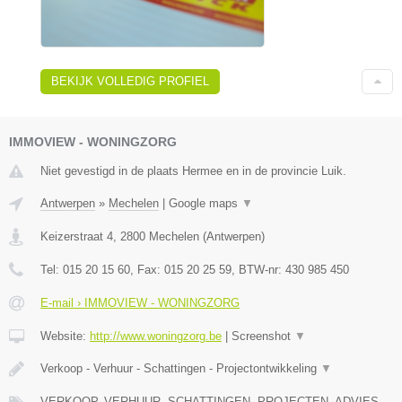
BEKIJK VOLLEDIG PROFIEL
IMMOVIEW - WONINGZORG
Niet gevestigd in de plaats Hermee en in de provincie Luik.
Antwerpen
»
Mechelen
|
Google maps
▼
Keizerstraat 4
,
2800
Mechelen
(
Antwerpen
)
Tel:
015 20 15 60
, Fax:
015 20 25 59
, BTW-nr:
430 985 450
E-mail › IMMOVIEW - WONINGZORG
Website:
http://www.woningzorg.be
|
Screenshot
▼
Verkoop - Verhuur - Schattingen - Projectontwikkeling
▼
VERKOOP, VERHUUR, SCHATTINGEN, PROJECTEN, ADVIES,