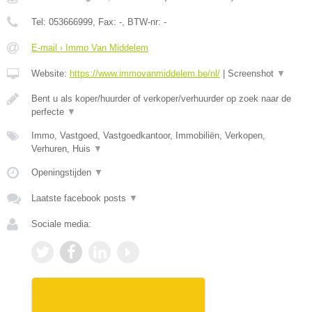
Tel:
053666999
, Fax:
-
, BTW-nr:
-
E-mail › Immo Van Middelem
Website:
https://www.immovanmiddelem.be/nl/
|
Screenshot
▼
Bent u als koper/huurder of verkoper/verhuurder op zoek naar de
perfecte
▼
Immo, Vastgoed, Vastgoedkantoor, Immobiliën, Verkopen,
Verhuren, Huis
▼
Openingstijden
▼
Laatste facebook posts
▼
Sociale media: