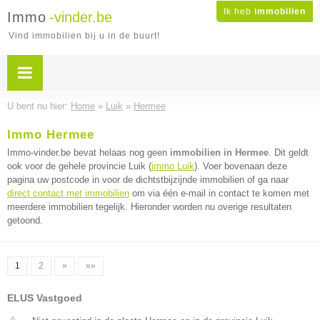
Ik heb
immobilien
Immo
-vinder.be
Vind immobilien bij u in de buurt!
U bent nu hier:
Home
»
Luik
»
Hermee
Immo Hermee
Immo-vinder.be bevat helaas nog geen
immobilien in Hermee
. Dit geldt
ook voor de gehele provincie Luik (
immo Luik
). Voer bovenaan deze
pagina uw postcode in voor de dichtstbijzijnde immobilien of ga naar
direct contact met immobilien
om via één e-mail in contact te komen met
meerdere immobilien tegelijk. Hieronder worden nu overige resultaten
getoond.
1
2
»
»»
ELUS Vastgoed