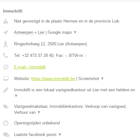
Immobilli
Niet gevestigd in de plaats Hermee en in de provincie Luik.
Antwerpen
»
Lier
|
Google maps
▼
Ringenhofweg 12
,
2500
Lier
(
Antwerpen
)
Tel:
+32 473 37 28 40
, Fax:
-
, BTW-nr:
-
E-mail › Immobilli
Website:
https://www.immobilli.be
|
Screenshot
▼
Immobilli is een lokaal vastgoedkantoor uit Lier met een heldere en
▼
Vastgoedmakelaar, Immobiliënkantoor, Verkoop van vastgoed,
Verhuur van
▼
Openingstijden onbekend
Laatste facebook posts
▼