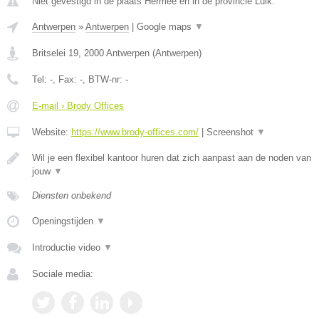
Niet gevestigd in de plaats Hermee en in de provincie Luik.
Antwerpen
»
Antwerpen
|
Google maps
▼
Britselei 19
,
2000
Antwerpen
(
Antwerpen
)
Tel:
-
, Fax:
-
, BTW-nr:
-
E-mail › Brody Offices
Website:
https://www.brody-offices.com/
|
Screenshot
▼
Wil je een flexibel kantoor huren dat zich aanpast aan de noden van
jouw
▼
Diensten onbekend
Openingstijden
▼
Introductie video
▼
Sociale media: