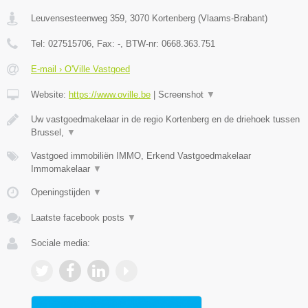
Leuvensesteenweg 359
,
3070
Kortenberg
(
Vlaams-Brabant
)
Tel:
027515706
, Fax:
-
, BTW-nr:
0668.363.751
E-mail › O'Ville Vastgoed
Website:
https://www.oville.be
|
Screenshot
▼
Uw vastgoedmakelaar in de regio Kortenberg en de driehoek tussen
Brussel,
▼
Vastgoed immobiliën IMMO, Erkend Vastgoedmakelaar
Immomakelaar
▼
Openingstijden
▼
Laatste facebook posts
▼
Sociale media: