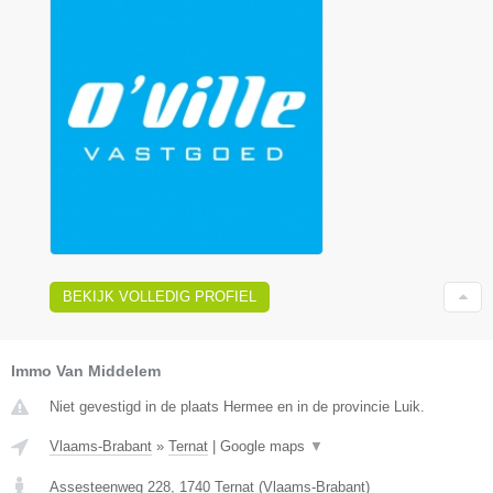
BEKIJK VOLLEDIG PROFIEL
Immo Van Middelem
Niet gevestigd in de plaats Hermee en in de provincie Luik.
Vlaams-Brabant
»
Ternat
|
Google maps
▼
Assesteenweg 228
,
1740
Ternat
(
Vlaams-Brabant
)