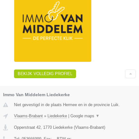
BEKIJK VOLLEDIG PROFIEL
Immo Van Middelem Liedekerke
Niet gevestigd in de plaats Hermee en in de provincie Luik.
Vlaams-Brabant
»
Liedekerke
|
Google maps
▼
Opperstraat 42
,
1770
Liedekerke
(
Vlaams-Brabant
)
Tel:
053666999
, Fax:
-
, BTW-nr:
-