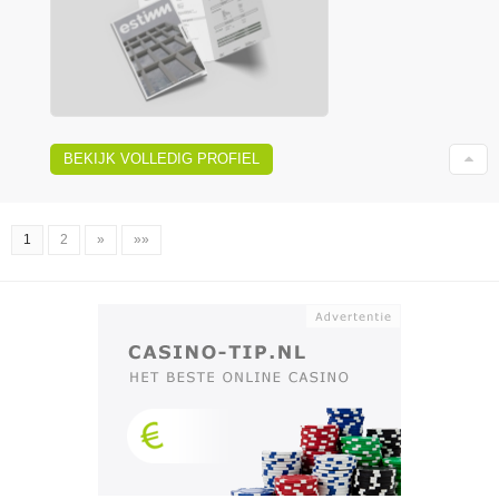
BEKIJK VOLLEDIG PROFIEL
1
2
»
»»