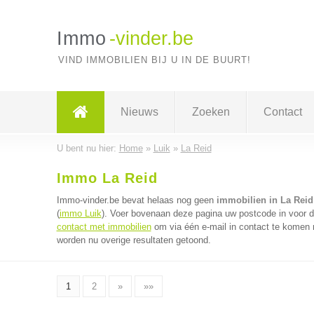
Immo
-vinder.be
VIND IMMOBILIEN BIJ U IN DE BUURT!
Nieuws
Zoeken
Contact
U bent nu hier:
Home
»
Luik
»
La Reid
Immo La Reid
Immo-vinder.be bevat helaas nog geen
immobilien in La Reid
(
immo Luik
). Voer bovenaan deze pagina uw postcode in voor de
contact met immobilien
om via één e-mail in contact te komen 
worden nu overige resultaten getoond.
1
2
»
»»