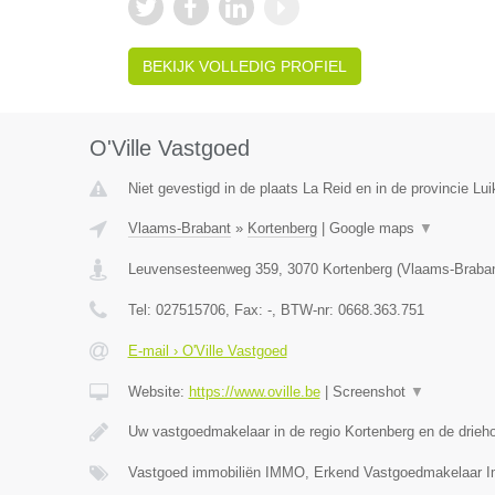
BEKIJK VOLLEDIG PROFIEL
O'Ville Vastgoed
Niet gevestigd in de plaats La Reid en in de provincie Lui
Vlaams-Brabant
»
Kortenberg
|
Google maps
▼
Leuvensesteenweg 359
,
3070
Kortenberg
(
Vlaams-Braba
Tel:
027515706
, Fax:
-
, BTW-nr:
0668.363.751
E-mail › O'Ville Vastgoed
Website:
https://www.oville.be
|
Screenshot
▼
Uw vastgoedmakelaar in de regio Kortenberg en de drieh
Vastgoed immobiliën IMMO, Erkend Vastgoedmakelaar