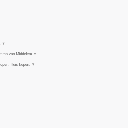
t
▼
n? Immo van Middelem
▼
kopen, Huis kopen,
▼