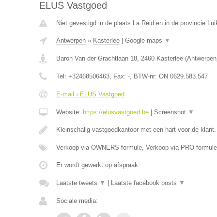
ELUS Vastgoed
Niet gevestigd in de plaats La Reid en in de provincie Lui
Antwerpen
»
Kasterlee
|
Google maps
▼
Baron Van der Grachtlaan 18
,
2460
Kasterlee
(
Antwerpen
Tel:
+32468506463
, Fax:
-
, BTW-nr:
ON 0629.583.547
E-mail › ELUS Vastgoed
Website:
https://elusvastgoed.be
|
Screenshot
▼
Kleinschalig vastgoedkantoor met een hart voor de klant
Verkoop via OWNERS-formule, Verkoop via PRO-formule
Er wordt gewerkt op afspraak.
Laatste tweets
▼
|
Laatste facebook posts
▼
Sociale media: