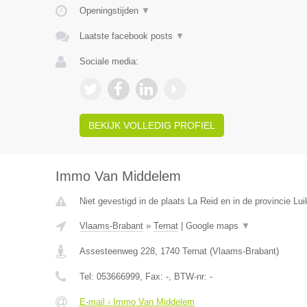
Openingstijden
▼
Laatste facebook posts
▼
Sociale media:
BEKIJK VOLLEDIG PROFIEL
Immo Van Middelem
Niet gevestigd in de plaats La Reid en in de provincie Lui
Vlaams-Brabant
»
Ternat
|
Google maps
▼
Assesteenweg 228
,
1740
Ternat
(
Vlaams-Brabant
)
Tel:
053666999
, Fax:
-
, BTW-nr:
-
E-mail › Immo Van Middelem