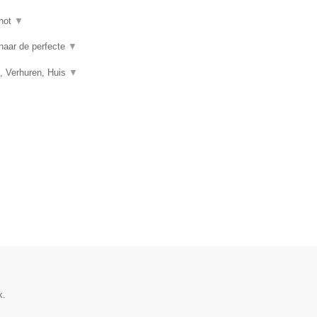
hot
▼
 naar de perfecte
▼
, Verhuren, Huis
▼
k.