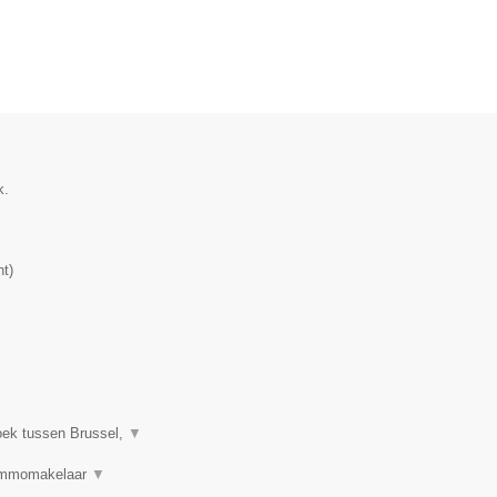
k.
nt
)
oek tussen Brussel,
▼
 Immomakelaar
▼