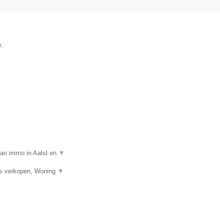
k.
van immo in Aalst en
▼
is verkopen, Woning
▼