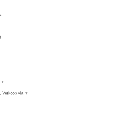
k.
)
.
▼
, Verkoop via
▼