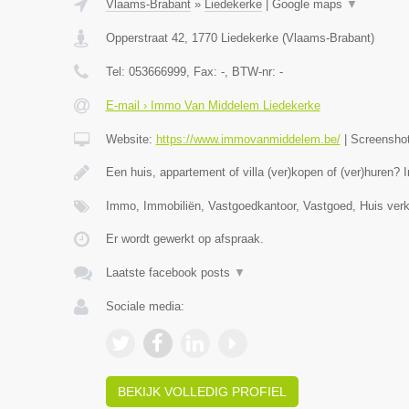
Vlaams-Brabant
»
Liedekerke
|
Google maps
▼
Opperstraat 42
,
1770
Liedekerke
(
Vlaams-Brabant
)
Tel:
053666999
, Fax:
-
, BTW-nr:
-
E-mail › Immo Van Middelem Liedekerke
Website:
https://www.immovanmiddelem.be/
|
Screensho
Een huis, appartement of villa (ver)kopen of (ver)hure
Immo, Immobiliën, Vastgoedkantoor, Vastgoed, Huis ver
Er wordt gewerkt op afspraak.
Laatste facebook posts
▼
Sociale media:
BEKIJK VOLLEDIG PROFIEL