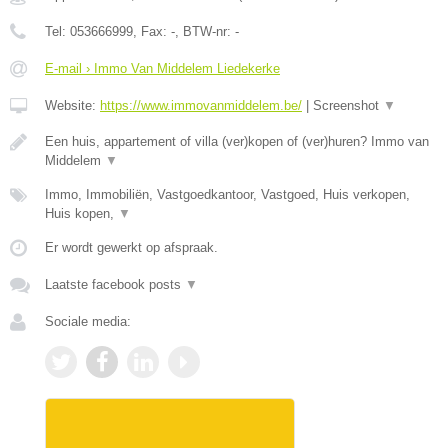
Tel:
053666999
, Fax:
-
, BTW-nr:
-
E-mail › Immo Van Middelem Liedekerke
Website:
https://www.immovanmiddelem.be/
|
Screenshot
▼
Een huis, appartement of villa (ver)kopen of (ver)huren? Immo van
Middelem
▼
Immo, Immobiliën, Vastgoedkantoor, Vastgoed, Huis verkopen,
Huis kopen,
▼
Er wordt gewerkt op afspraak.
Laatste facebook posts
▼
Sociale media: