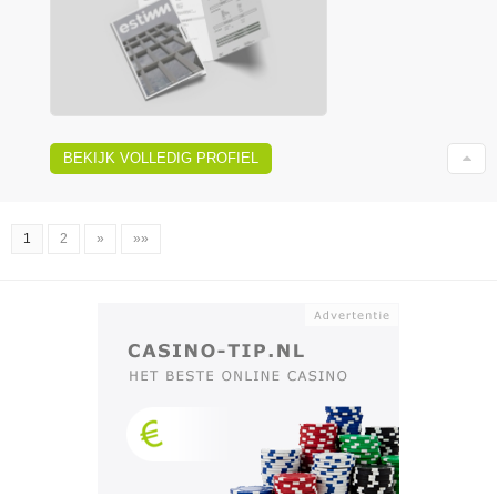
BEKIJK VOLLEDIG PROFIEL
1
2
»
»»