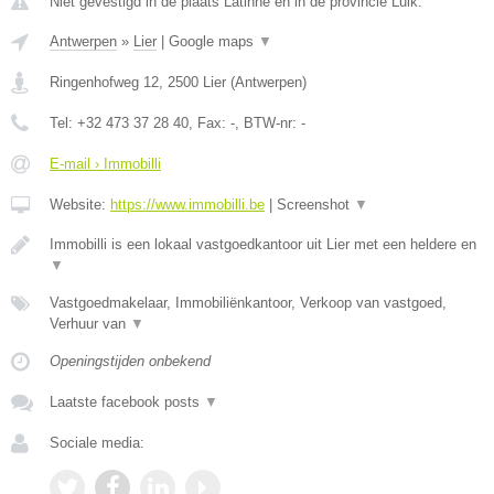
Niet gevestigd in de plaats Latinne en in de provincie Luik.
Antwerpen
»
Lier
|
Google maps
▼
Ringenhofweg 12
,
2500
Lier
(
Antwerpen
)
Tel:
+32 473 37 28 40
, Fax:
-
, BTW-nr:
-
E-mail › Immobilli
Website:
https://www.immobilli.be
|
Screenshot
▼
Immobilli is een lokaal vastgoedkantoor uit Lier met een heldere en
▼
Vastgoedmakelaar, Immobiliënkantoor, Verkoop van vastgoed,
Verhuur van
▼
Openingstijden onbekend
Laatste facebook posts
▼
Sociale media: