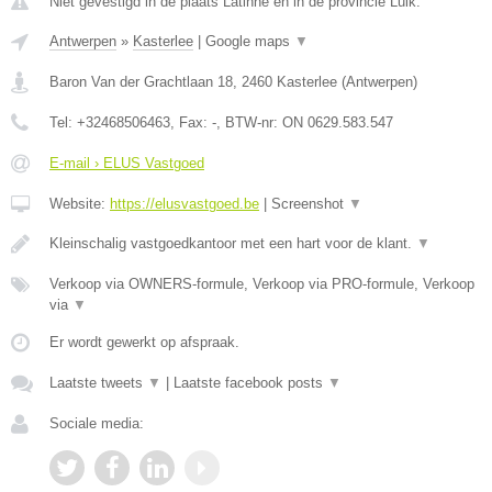
Niet gevestigd in de plaats Latinne en in de provincie Luik.
Antwerpen
»
Kasterlee
|
Google maps
▼
Baron Van der Grachtlaan 18
,
2460
Kasterlee
(
Antwerpen
)
Tel:
+32468506463
, Fax:
-
, BTW-nr:
ON 0629.583.547
E-mail › ELUS Vastgoed
Website:
https://elusvastgoed.be
|
Screenshot
▼
Kleinschalig vastgoedkantoor met een hart voor de klant.
▼
Verkoop via OWNERS-formule, Verkoop via PRO-formule, Verkoop
via
▼
Er wordt gewerkt op afspraak.
Laatste tweets
▼
|
Laatste facebook posts
▼
Sociale media: