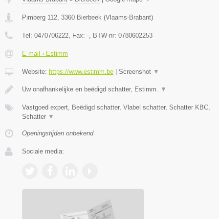
Pimberg 112
,
3360
Bierbeek
(
Vlaams-Brabant
)
Tel:
0470706222
, Fax:
-
, BTW-nr:
0780602253
E-mail › Estimm
Website:
https://www.estimm.be
|
Screenshot
▼
Uw onafhankelijke en beëdigd schatter, Estimm.
▼
Vastgoed expert, Beëdigd schatter, Vlabel schatter, Schatter KBC,
Schatter
▼
Openingstijden onbekend
Sociale media: