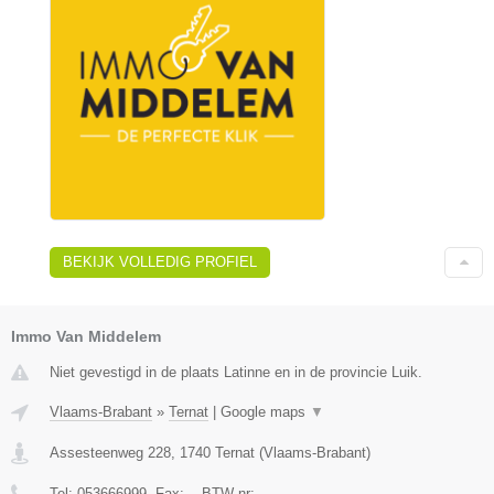
BEKIJK VOLLEDIG PROFIEL
Immo Van Middelem
Niet gevestigd in de plaats Latinne en in de provincie Luik.
Vlaams-Brabant
»
Ternat
|
Google maps
▼
Assesteenweg 228
,
1740
Ternat
(
Vlaams-Brabant
)
Tel:
053666999
, Fax:
-
, BTW-nr:
-