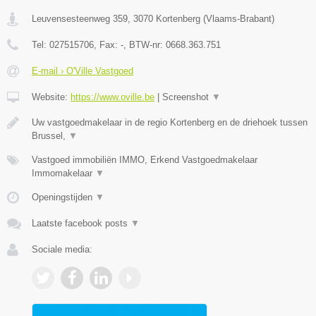
Leuvensesteenweg 359
,
3070
Kortenberg
(
Vlaams-Brabant
)
Tel:
027515706
, Fax:
-
, BTW-nr:
0668.363.751
E-mail › O'Ville Vastgoed
Website:
https://www.oville.be
|
Screenshot
▼
Uw vastgoedmakelaar in de regio Kortenberg en de driehoek tussen
Brussel,
▼
Vastgoed immobiliën IMMO, Erkend Vastgoedmakelaar
Immomakelaar
▼
Openingstijden
▼
Laatste facebook posts
▼
Sociale media: