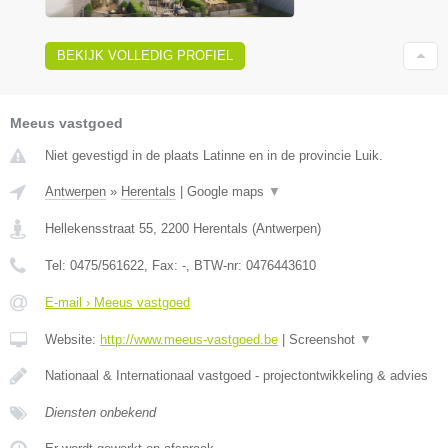
BEKIJK VOLLEDIG PROFIEL
Meeus vastgoed
Niet gevestigd in de plaats Latinne en in de provincie Luik.
Antwerpen
»
Herentals
|
Google maps
▼
Hellekensstraat 55
,
2200
Herentals
(
Antwerpen
)
Tel:
0475/561622
, Fax:
-
, BTW-nr:
0476443610
E-mail › Meeus vastgoed
Website:
http://www.meeus-vastgoed.be
|
Screenshot
▼
Nationaal & Internationaal vastgoed - projectontwikkeling & advies
Diensten onbekend