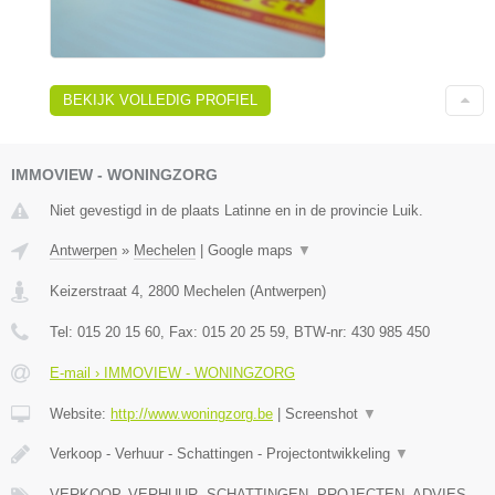
BEKIJK VOLLEDIG PROFIEL
IMMOVIEW - WONINGZORG
Niet gevestigd in de plaats Latinne en in de provincie Luik.
Antwerpen
»
Mechelen
|
Google maps
▼
Keizerstraat 4
,
2800
Mechelen
(
Antwerpen
)
Tel:
015 20 15 60
, Fax:
015 20 25 59
, BTW-nr:
430 985 450
E-mail › IMMOVIEW - WONINGZORG
Website:
http://www.woningzorg.be
|
Screenshot
▼
Verkoop - Verhuur - Schattingen - Projectontwikkeling
▼
VERKOOP, VERHUUR, SCHATTINGEN, PROJECTEN, ADVIES,