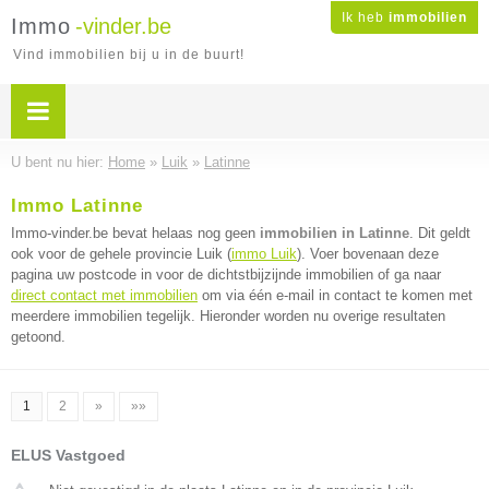
Ik heb
immobilien
Immo
-vinder.be
Vind immobilien bij u in de buurt!
U bent nu hier:
Home
»
Luik
»
Latinne
Immo Latinne
Immo-vinder.be bevat helaas nog geen
immobilien in Latinne
. Dit geldt
ook voor de gehele provincie Luik (
immo Luik
). Voer bovenaan deze
pagina uw postcode in voor de dichtstbijzijnde immobilien of ga naar
direct contact met immobilien
om via één e-mail in contact te komen met
meerdere immobilien tegelijk. Hieronder worden nu overige resultaten
getoond.
1
2
»
»»
ELUS Vastgoed