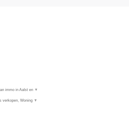
van immo in Aalst en
▼
is verkopen, Woning
▼