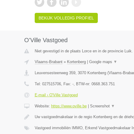
BEKIJK VOLLEDIG PROFIEL
O'Ville Vastgoed
Niet gevestigd in de plaats Lorce en in de provincie Luik.
Vlaams-Brabant
»
Kortenberg
|
Google maps
▼
Leuvensesteenweg 359
,
3070
Kortenberg
(
Vlaams-Braba
Tel:
027515706
, Fax:
-
, BTW-nr:
0668.363.751
E-mail › O'Ville Vastgoed
Website:
https://www.oville.be
|
Screenshot
▼
Uw vastgoedmakelaar in de regio Kortenberg en de drieh
Vastgoed immobiliën IMMO, Erkend Vastgoedmakelaar