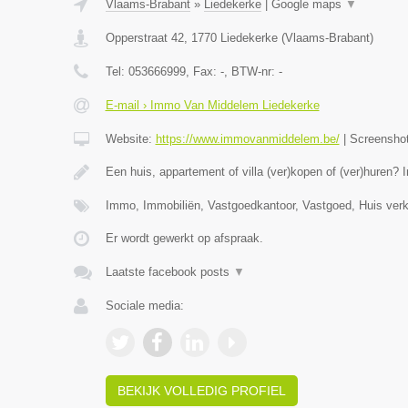
Vlaams-Brabant
»
Liedekerke
|
Google maps
▼
Opperstraat 42
,
1770
Liedekerke
(
Vlaams-Brabant
)
Tel:
053666999
, Fax:
-
, BTW-nr:
-
E-mail › Immo Van Middelem Liedekerke
Website:
https://www.immovanmiddelem.be/
|
Screensho
Een huis, appartement of villa (ver)kopen of (ver)hure
Immo, Immobiliën, Vastgoedkantoor, Vastgoed, Huis ver
Er wordt gewerkt op afspraak.
Laatste facebook posts
▼
Sociale media:
BEKIJK VOLLEDIG PROFIEL