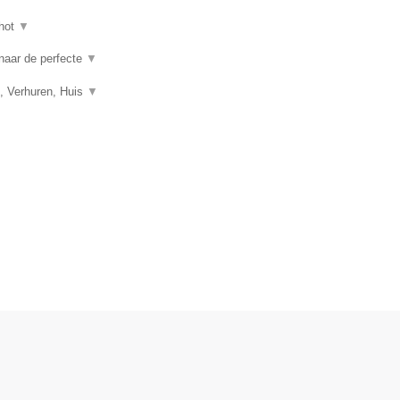
hot
▼
 naar de perfecte
▼
, Verhuren, Huis
▼