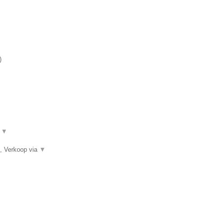
)
.
▼
, Verkoop via
▼