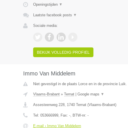
Openingstijden
▼
Laatste facebook posts
▼
Sociale media:
BEKIJK VOLLEDIG PROFIEL
Immo Van Middelem
Niet gevestigd in de plaats Lorce en in de provincie Luik.
Vlaams-Brabant
»
Ternat
|
Google maps
▼
Assesteenweg 228
,
1740
Ternat
(
Vlaams-Brabant
)
Tel:
053666999
, Fax:
-
, BTW-nr:
-
E-mail › Immo Van Middelem