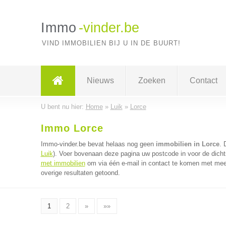
Immo
-vinder.be
VIND IMMOBILIEN BIJ U IN DE BUURT!
Nieuws
Zoeken
Contact
U bent nu hier:
Home
»
Luik
»
Lorce
Immo Lorce
Immo-vinder.be bevat helaas nog geen
immobilien in Lorce
. 
Luik
). Voer bovenaan deze pagina uw postcode in voor de dichts
met immobilien
om via één e-mail in contact te komen met meer
overige resultaten getoond.
1
2
»
»»