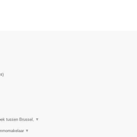
nt
)
oek tussen Brussel,
▼
 Immomakelaar
▼