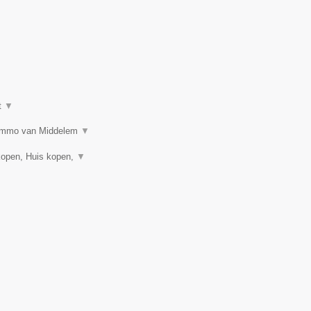
t
▼
n? Immo van Middelem
▼
kopen, Huis kopen,
▼