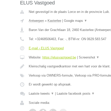
ELUS Vastgoed
Niet gevestigd in de plaats Lorce en in de provincie Luik.
Antwerpen
»
Kasterlee
|
Google maps
▼
Baron Van der Grachtlaan 18
,
2460
Kasterlee
(
Antwerpen
Tel:
+32468506463
, Fax:
-
, BTW-nr:
ON 0629.583.547
E-mail › ELUS Vastgoed
Website:
https://elusvastgoed.be
|
Screenshot
▼
Kleinschalig vastgoedkantoor met een hart voor de klant
Verkoop via OWNERS-formule, Verkoop via PRO-formule
Er wordt gewerkt op afspraak.
Laatste tweets
▼
|
Laatste facebook posts
▼
Sociale media: