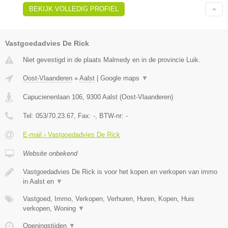
BEKIJK VOLLEDIG PROFIEL
Vastgoedadvies De Rick
Niet gevestigd in de plaats Malmedy en in de provincie Luik.
Oost-Vlaanderen
»
Aalst
|
Google maps
▼
Capucienenlaan 106
,
9300
Aalst
(
Oost-Vlaanderen
)
Tel:
053/70.23.67
, Fax:
-
, BTW-nr:
-
E-mail › Vastgoedadvies De Rick
Website onbekend
Vastgoedadvies De Rick is voor het kopen en verkopen van immo
in Aalst en
▼
Vastgoed, Immo, Verkopen, Verhuren, Huren, Kopen, Huis
verkopen, Woning
▼
Openingstijden
▼