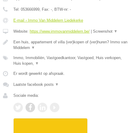
Tel:
053666999
, Fax:
-
, BTW-nr:
-
E-mail › Immo Van Middelem Liedekerke
Website:
https://www.immovanmiddelem.be/
|
Screenshot
▼
Een huis, appartement of villa (ver)kopen of (ver)huren? Immo van
Middelem
▼
Immo, Immobiliën, Vastgoedkantoor, Vastgoed, Huis verkopen,
Huis kopen,
▼
Er wordt gewerkt op afspraak.
Laatste facebook posts
▼
Sociale media: