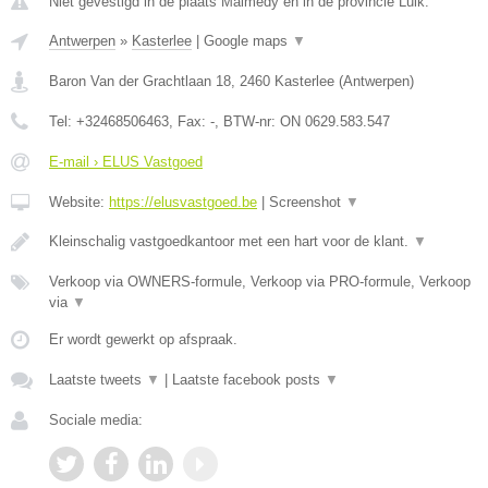
Niet gevestigd in de plaats Malmedy en in de provincie Luik.
Antwerpen
»
Kasterlee
|
Google maps
▼
Baron Van der Grachtlaan 18
,
2460
Kasterlee
(
Antwerpen
)
Tel:
+32468506463
, Fax:
-
, BTW-nr:
ON 0629.583.547
E-mail › ELUS Vastgoed
Website:
https://elusvastgoed.be
|
Screenshot
▼
Kleinschalig vastgoedkantoor met een hart voor de klant.
▼
Verkoop via OWNERS-formule, Verkoop via PRO-formule, Verkoop
via
▼
Er wordt gewerkt op afspraak.
Laatste tweets
▼
|
Laatste facebook posts
▼
Sociale media: