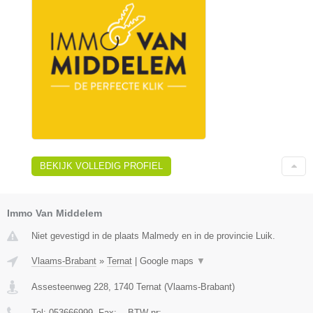
BEKIJK VOLLEDIG PROFIEL
Immo Van Middelem
Niet gevestigd in de plaats Malmedy en in de provincie Luik.
Vlaams-Brabant
»
Ternat
|
Google maps
▼
Assesteenweg 228
,
1740
Ternat
(
Vlaams-Brabant
)
Tel:
053666999
, Fax:
-
, BTW-nr:
-