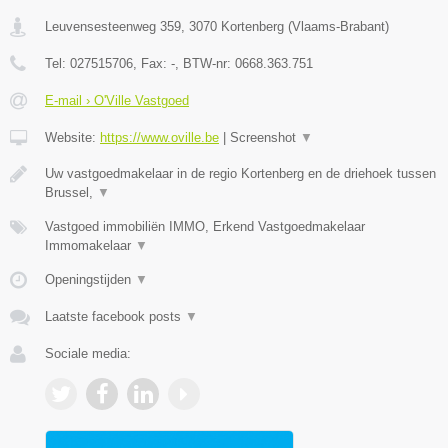
Leuvensesteenweg 359
,
3070
Kortenberg
(
Vlaams-Brabant
)
Tel:
027515706
, Fax:
-
, BTW-nr:
0668.363.751
E-mail › O'Ville Vastgoed
Website:
https://www.oville.be
|
Screenshot
▼
Uw vastgoedmakelaar in de regio Kortenberg en de driehoek tussen
Brussel,
▼
Vastgoed immobiliën IMMO, Erkend Vastgoedmakelaar
Immomakelaar
▼
Openingstijden
▼
Laatste facebook posts
▼
Sociale media: