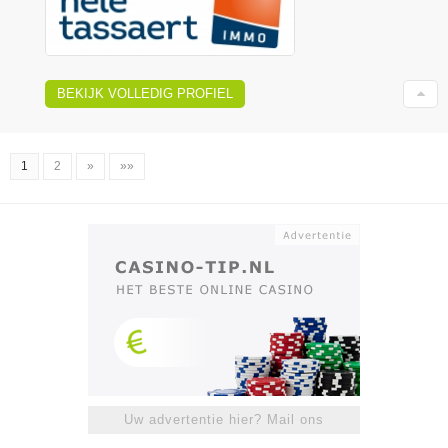
BEKIJK VOLLEDIG PROFIEL
1
2
»
»»
Uw advertentie hier? Mail ons