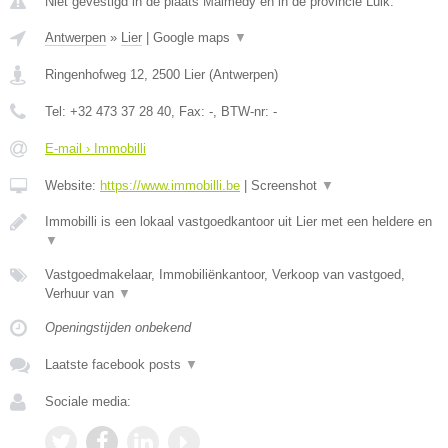
Niet gevestigd in de plaats Malmedy en in de provincie Luik.
Antwerpen
»
Lier
|
Google maps
▼
Ringenhofweg 12
,
2500
Lier
(
Antwerpen
)
Tel:
+32 473 37 28 40
, Fax:
-
, BTW-nr:
-
E-mail › Immobilli
Website:
https://www.immobilli.be
|
Screenshot
▼
Immobilli is een lokaal vastgoedkantoor uit Lier met een heldere en
▼
Vastgoedmakelaar, Immobiliënkantoor, Verkoop van vastgoed,
Verhuur van
▼
Openingstijden onbekend
Laatste facebook posts
▼
Sociale media: