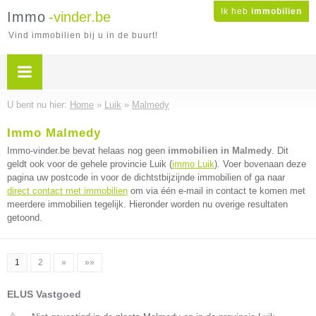
Ik heb
immobilien
Immo
-vinder.be
Vind immobilien bij u in de buurt!
U bent nu hier:
Home
»
Luik
»
Malmedy
Immo Malmedy
Immo-vinder.be bevat helaas nog geen
immobilien in Malmedy
. Dit
geldt ook voor de gehele provincie Luik (
immo Luik
). Voer bovenaan deze
pagina uw postcode in voor de dichtstbijzijnde immobilien of ga naar
direct contact met immobilien
om via één e-mail in contact te komen met
meerdere immobilien tegelijk. Hieronder worden nu overige resultaten
getoond.
1
2
»
»»
ELUS Vastgoed