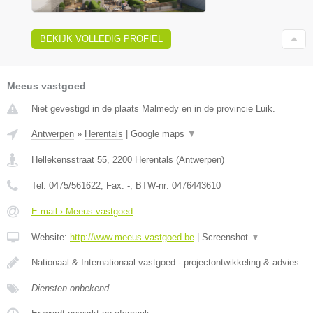
BEKIJK VOLLEDIG PROFIEL
Meeus vastgoed
Niet gevestigd in de plaats Malmedy en in de provincie Luik.
Antwerpen
»
Herentals
|
Google maps
▼
Hellekensstraat 55
,
2200
Herentals
(
Antwerpen
)
Tel:
0475/561622
, Fax:
-
, BTW-nr:
0476443610
E-mail › Meeus vastgoed
Website:
http://www.meeus-vastgoed.be
|
Screenshot
▼
Nationaal & Internationaal vastgoed - projectontwikkeling & advies
Diensten onbekend