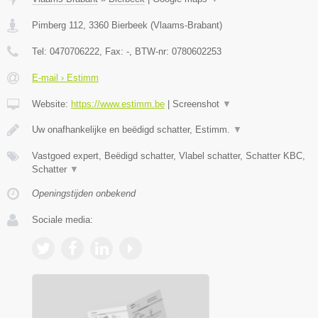
Pimberg 112
,
3360
Bierbeek
(
Vlaams-Brabant
)
Tel:
0470706222
, Fax:
-
, BTW-nr:
0780602253
E-mail › Estimm
Website:
https://www.estimm.be
|
Screenshot
▼
Uw onafhankelijke en beëdigd schatter, Estimm.
▼
Vastgoed expert, Beëdigd schatter, Vlabel schatter, Schatter KBC,
Schatter
▼
Openingstijden onbekend
Sociale media: