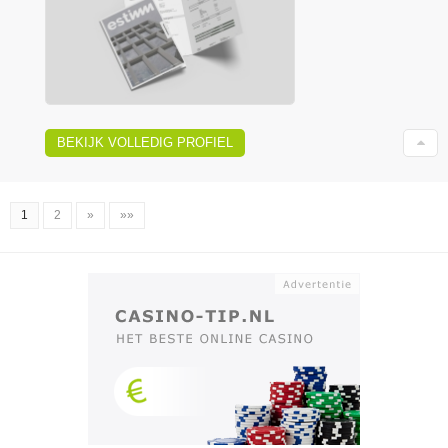
BEKIJK VOLLEDIG PROFIEL
1
2
»
»»