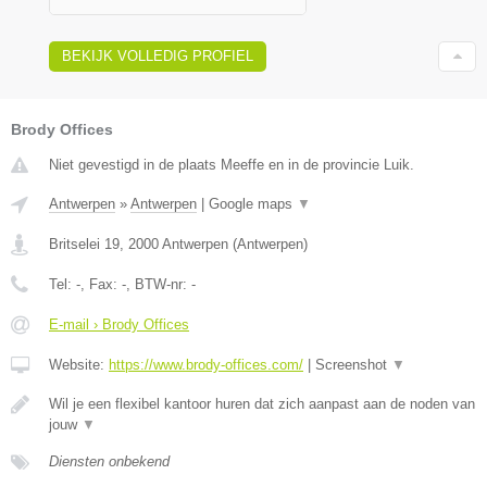
BEKIJK VOLLEDIG PROFIEL
Brody Offices
Niet gevestigd in de plaats Meeffe en in de provincie Luik.
Antwerpen
»
Antwerpen
|
Google maps
▼
Britselei 19
,
2000
Antwerpen
(
Antwerpen
)
Tel:
-
, Fax:
-
, BTW-nr:
-
E-mail › Brody Offices
Website:
https://www.brody-offices.com/
|
Screenshot
▼
Wil je een flexibel kantoor huren dat zich aanpast aan de noden van
jouw
▼
Diensten onbekend