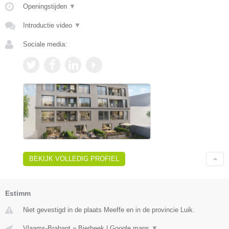
Openingstijden
▼
Introductie video
▼
Sociale media:
BEKIJK VOLLEDIG PROFIEL
Estimm
Niet gevestigd in de plaats Meeffe en in de provincie Luik.
Vlaams-Brabant
»
Bierbeek
|
Google maps
▼