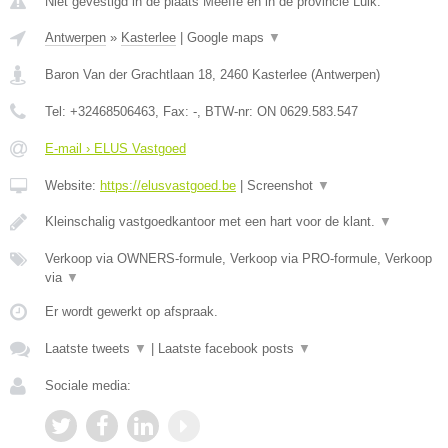
Niet gevestigd in de plaats Meeffe en in de provincie Luik.
Antwerpen
»
Kasterlee
|
Google maps
▼
Baron Van der Grachtlaan 18
,
2460
Kasterlee
(
Antwerpen
)
Tel:
+32468506463
, Fax:
-
, BTW-nr:
ON 0629.583.547
E-mail › ELUS Vastgoed
Website:
https://elusvastgoed.be
|
Screenshot
▼
Kleinschalig vastgoedkantoor met een hart voor de klant.
▼
Verkoop via OWNERS-formule, Verkoop via PRO-formule, Verkoop
via
▼
Er wordt gewerkt op afspraak.
Laatste tweets
▼
|
Laatste facebook posts
▼
Sociale media: