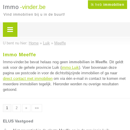
Ik heb
immobilien
Immo
-vinder.be
Vind immobilien bij u in de buurt!
U bent nu hier:
Home
»
Luik
»
Meeffe
Immo Meeffe
Immo-vinder.be bevat helaas nog geen
immobilien in Meeffe
. Dit geldt
ook voor de gehele provincie Luik (
immo Luik
). Voer bovenaan deze
pagina uw postcode in voor de dichtstbijzijnde immobilien of ga naar
direct contact met immobilien
om via één e-mail in contact te komen met
meerdere immobilien tegelijk. Hieronder worden nu overige resultaten
getoond.
1
2
»
»»
ELUS Vastgoed