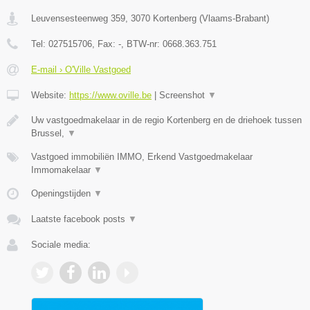
Leuvensesteenweg 359
,
3070
Kortenberg
(
Vlaams-Brabant
)
Tel:
027515706
, Fax:
-
, BTW-nr:
0668.363.751
E-mail › O'Ville Vastgoed
Website:
https://www.oville.be
|
Screenshot
▼
Uw vastgoedmakelaar in de regio Kortenberg en de driehoek tussen
Brussel,
▼
Vastgoed immobiliën IMMO, Erkend Vastgoedmakelaar
Immomakelaar
▼
Openingstijden
▼
Laatste facebook posts
▼
Sociale media: