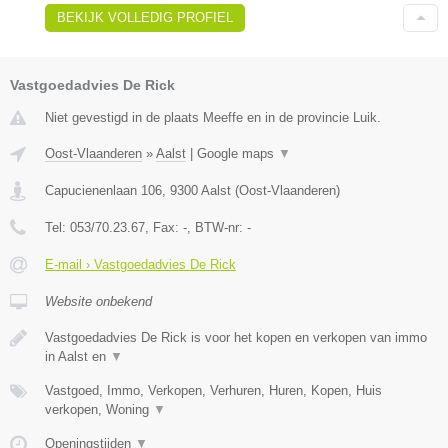
BEKIJK VOLLEDIG PROFIEL
Vastgoedadvies De Rick
Niet gevestigd in de plaats Meeffe en in de provincie Luik.
Oost-Vlaanderen
»
Aalst
|
Google maps
▼
Capucienenlaan 106
,
9300
Aalst
(
Oost-Vlaanderen
)
Tel:
053/70.23.67
, Fax:
-
, BTW-nr:
-
E-mail › Vastgoedadvies De Rick
Website onbekend
Vastgoedadvies De Rick is voor het kopen en verkopen van immo
in Aalst en
▼
Vastgoed, Immo, Verkopen, Verhuren, Huren, Kopen, Huis
verkopen, Woning
▼
Openingstijden
▼