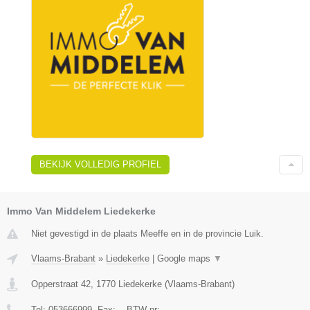
BEKIJK VOLLEDIG PROFIEL
Immo Van Middelem Liedekerke
Niet gevestigd in de plaats Meeffe en in de provincie Luik.
Vlaams-Brabant
»
Liedekerke
|
Google maps
▼
Opperstraat 42
,
1770
Liedekerke
(
Vlaams-Brabant
)
Tel:
053666999
, Fax:
-
, BTW-nr:
-