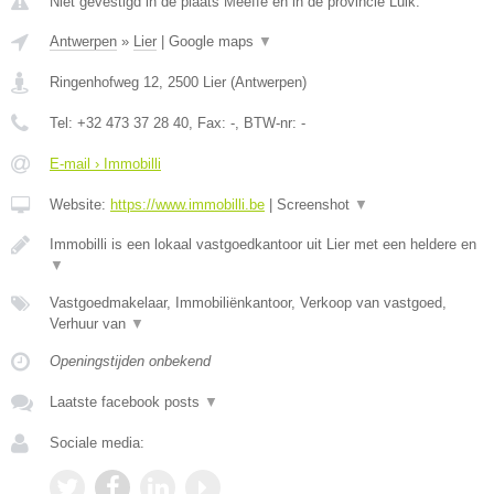
Niet gevestigd in de plaats Meeffe en in de provincie Luik.
Antwerpen
»
Lier
|
Google maps
▼
Ringenhofweg 12
,
2500
Lier
(
Antwerpen
)
Tel:
+32 473 37 28 40
, Fax:
-
, BTW-nr:
-
E-mail › Immobilli
Website:
https://www.immobilli.be
|
Screenshot
▼
Immobilli is een lokaal vastgoedkantoor uit Lier met een heldere en
▼
Vastgoedmakelaar, Immobiliënkantoor, Verkoop van vastgoed,
Verhuur van
▼
Openingstijden onbekend
Laatste facebook posts
▼
Sociale media: