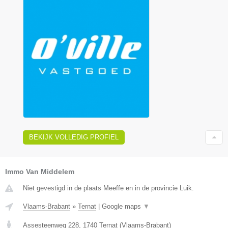
BEKIJK VOLLEDIG PROFIEL
Immo Van Middelem
Niet gevestigd in de plaats Meeffe en in de provincie Luik.
Vlaams-Brabant
»
Ternat
|
Google maps
▼
Assesteenweg 228
,
1740
Ternat
(
Vlaams-Brabant
)