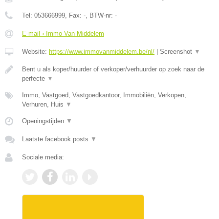
Tel:
053666999
, Fax:
-
, BTW-nr:
-
E-mail › Immo Van Middelem
Website:
https://www.immovanmiddelem.be/nl/
|
Screenshot
▼
Bent u als koper/huurder of verkoper/verhuurder op zoek naar de
perfecte
▼
Immo, Vastgoed, Vastgoedkantoor, Immobiliën, Verkopen,
Verhuren, Huis
▼
Openingstijden
▼
Laatste facebook posts
▼
Sociale media: