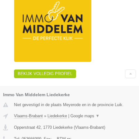
BEKIJK VOLLEDIG PROFIEL
Immo Van Middelem Liedekerke
Niet gevestigd in de plaats Meyerode en in de provincie Luik.
Vlaams-Brabant
»
Liedekerke
|
Google maps
▼
Opperstraat 42
,
1770
Liedekerke
(
Vlaams-Brabant
)
Tel:
053666999
, Fax:
-
, BTW-nr:
-