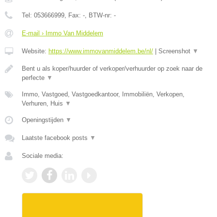
Tel:
053666999
, Fax:
-
, BTW-nr:
-
E-mail › Immo Van Middelem
Website:
https://www.immovanmiddelem.be/nl/
|
Screenshot
▼
Bent u als koper/huurder of verkoper/verhuurder op zoek naar de
perfecte
▼
Immo, Vastgoed, Vastgoedkantoor, Immobiliën, Verkopen,
Verhuren, Huis
▼
Openingstijden
▼
Laatste facebook posts
▼
Sociale media: