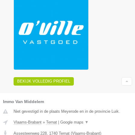
BEKIJK VOLLEDIG PROFIEL
Immo Van Middelem
Niet gevestigd in de plaats Meyerode en in de provincie Luik.
Vlaams-Brabant
»
Ternat
|
Google maps
▼
Assesteenweg 228
,
1740
Ternat
(
Vlaams-Brabant
)