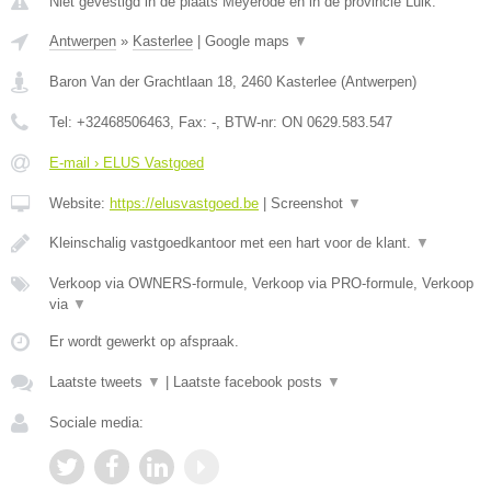
Niet gevestigd in de plaats Meyerode en in de provincie Luik.
Antwerpen
»
Kasterlee
|
Google maps
▼
Baron Van der Grachtlaan 18
,
2460
Kasterlee
(
Antwerpen
)
Tel:
+32468506463
, Fax:
-
, BTW-nr:
ON 0629.583.547
E-mail › ELUS Vastgoed
Website:
https://elusvastgoed.be
|
Screenshot
▼
Kleinschalig vastgoedkantoor met een hart voor de klant.
▼
Verkoop via OWNERS-formule, Verkoop via PRO-formule, Verkoop
via
▼
Er wordt gewerkt op afspraak.
Laatste tweets
▼
|
Laatste facebook posts
▼
Sociale media: