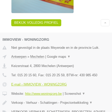
BEKIJK VOLLEDIG PROFIEL
IMMOVIEW - WONINGZORG
Niet gevestigd in de plaats Meyerode en in de provincie Luik.
Antwerpen
»
Mechelen
|
Google maps
▼
Keizerstraat 4
,
2800
Mechelen
(
Antwerpen
)
Tel:
015 20 15 60
, Fax:
015 20 25 59
, BTW-nr:
430 985 450
E-mail › IMMOVIEW - WONINGZORG
Website:
http://www.woningzorg.be
|
Screenshot
▼
Verkoop - Verhuur - Schattingen - Projectontwikkeling
▼
VERKOOP, VERHUUR, SCHATTINGEN, PROJECTEN, ADVIES,