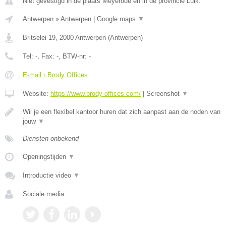
Niet gevestigd in de plaats Meyerode en in de provincie Luik.
Antwerpen
»
Antwerpen
|
Google maps
▼
Britselei 19
,
2000
Antwerpen
(
Antwerpen
)
Tel:
-
, Fax:
-
, BTW-nr:
-
E-mail › Brody Offices
Website:
https://www.brody-offices.com/
|
Screenshot
▼
Wil je een flexibel kantoor huren dat zich aanpast aan de noden van
jouw
▼
Diensten onbekend
Openingstijden
▼
Introductie video
▼
Sociale media: