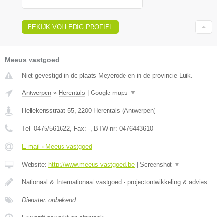
BEKIJK VOLLEDIG PROFIEL
Meeus vastgoed
Niet gevestigd in de plaats Meyerode en in de provincie Luik.
Antwerpen
»
Herentals
|
Google maps
▼
Hellekensstraat 55
,
2200
Herentals
(
Antwerpen
)
Tel:
0475/561622
, Fax:
-
, BTW-nr:
0476443610
E-mail › Meeus vastgoed
Website:
http://www.meeus-vastgoed.be
|
Screenshot
▼
Nationaal & Internationaal vastgoed - projectontwikkeling & advies
Diensten onbekend