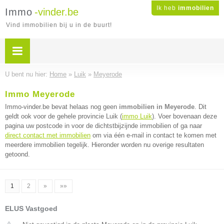
Ik heb
immobilien
Immo
-vinder.be
Vind immobilien bij u in de buurt!
U bent nu hier:
Home
»
Luik
»
Meyerode
Immo Meyerode
Immo-vinder.be bevat helaas nog geen
immobilien in Meyerode
. Dit
geldt ook voor de gehele provincie Luik (
immo Luik
). Voer bovenaan deze
pagina uw postcode in voor de dichtstbijzijnde immobilien of ga naar
direct contact met immobilien
om via één e-mail in contact te komen met
meerdere immobilien tegelijk. Hieronder worden nu overige resultaten
getoond.
1
2
»
»»
ELUS Vastgoed