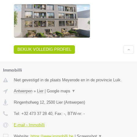
BEKIJK VOLLEDIG PROFIEL
Immobilli
Niet gevestigd in de plaats Meyerode en in de provincie Luik.
Antwerpen
»
Lier
|
Google maps
▼
Ringenhofweg 12
,
2500
Lier
(
Antwerpen
)
Tel:
+32 473 37 28 40
, Fax:
-
, BTW-nr:
-
E-mail › Immobilli
Website:
https://www.immobilli.be
|
Screenshot
▼