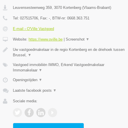
Leuvensesteenweg 359
,
3070
Kortenberg
(
Vlaams-Brabant
)
Tel:
027515706
, Fax:
-
, BTW-nr:
0668.363.751
E-mail › O'Ville Vastgoed
Website:
https://www.oville.be
|
Screenshot
▼
Uw vastgoedmakelaar in de regio Kortenberg en de driehoek tussen
Brussel,
▼
Vastgoed immobiliën IMMO, Erkend Vastgoedmakelaar
Immomakelaar
▼
Openingstijden
▼
Laatste facebook posts
▼
Sociale media: