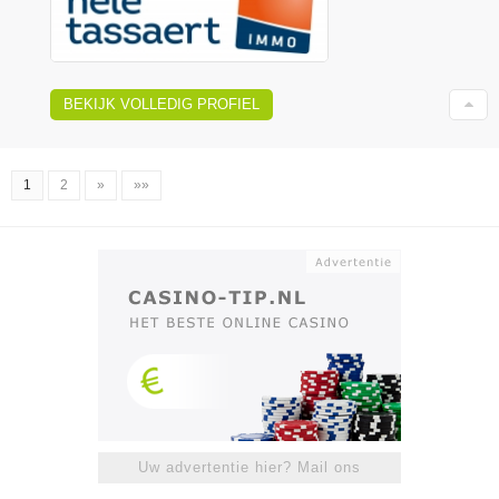
BEKIJK VOLLEDIG PROFIEL
1
2
»
»»
Uw advertentie hier? Mail ons