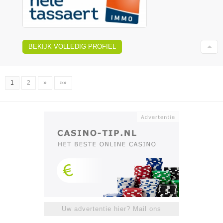
BEKIJK VOLLEDIG PROFIEL
1
2
»
»»
Uw advertentie hier? Mail ons