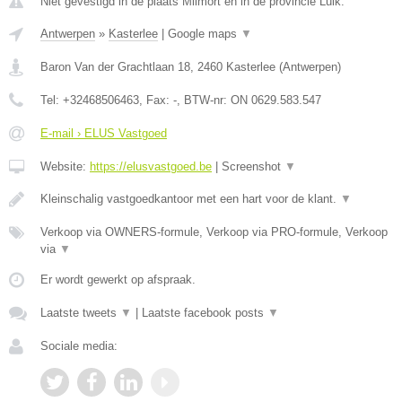
Niet gevestigd in de plaats Milmort en in de provincie Luik.
Antwerpen
»
Kasterlee
|
Google maps
▼
Baron Van der Grachtlaan 18
,
2460
Kasterlee
(
Antwerpen
)
Tel:
+32468506463
, Fax:
-
, BTW-nr:
ON 0629.583.547
E-mail › ELUS Vastgoed
Website:
https://elusvastgoed.be
|
Screenshot
▼
Kleinschalig vastgoedkantoor met een hart voor de klant.
▼
Verkoop via OWNERS-formule, Verkoop via PRO-formule, Verkoop
via
▼
Er wordt gewerkt op afspraak.
Laatste tweets
▼
|
Laatste facebook posts
▼
Sociale media: