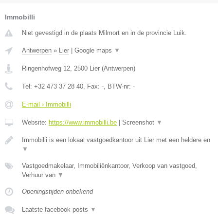
Immobilli
Niet gevestigd in de plaats Milmort en in de provincie Luik.
Antwerpen
»
Lier
|
Google maps
▼
Ringenhofweg 12
,
2500
Lier
(
Antwerpen
)
Tel:
+32 473 37 28 40
, Fax:
-
, BTW-nr:
-
E-mail › Immobilli
Website:
https://www.immobilli.be
|
Screenshot
▼
Immobilli is een lokaal vastgoedkantoor uit Lier met een heldere en
▼
Vastgoedmakelaar, Immobiliënkantoor, Verkoop van vastgoed,
Verhuur van
▼
Openingstijden onbekend
Laatste facebook posts
▼