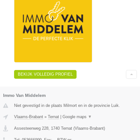
BEKIJK VOLLEDIG PROFIEL
Immo Van Middelem
Niet gevestigd in de plaats Milmort en in de provincie Luik.
Vlaams-Brabant
»
Ternat
|
Google maps
▼
Assesteenweg 228
,
1740
Ternat
(
Vlaams-Brabant
)
Tel:
053666999
, Fax:
-
, BTW-nr:
-