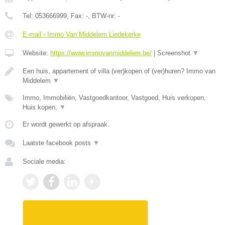
Tel:
053666999
, Fax:
-
, BTW-nr:
-
E-mail › Immo Van Middelem Liedekerke
Website:
https://www.immovanmiddelem.be/
|
Screenshot
▼
Een huis, appartement of villa (ver)kopen of (ver)huren? Immo van
Middelem
▼
Immo, Immobiliën, Vastgoedkantoor, Vastgoed, Huis verkopen,
Huis kopen,
▼
Er wordt gewerkt op afspraak.
Laatste facebook posts
▼
Sociale media: