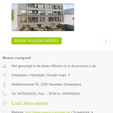
BEKIJK VOLLEDIG PROFIEL
Meeus vastgoed
Niet gevestigd in de plaats Milmort en in de provincie Luik.
Antwerpen
»
Herentals
|
Google maps
▼
Hellekensstraat 55
,
2200
Herentals
(
Antwerpen
)
Tel:
0475/561622
, Fax:
-
, BTW-nr:
0476443610
E-mail › Meeus vastgoed
Website:
http://www.meeus-vastgoed.be
|
Screenshot
▼