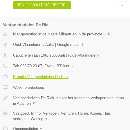
BEKIJK VOLLEDIG PROFIEL
Vastgoedadvies De Rick
Niet gevestigd in de plaats Milmort en in de provincie Luik.
Oost-Vlaanderen
»
Aalst
|
Google maps
▼
Capucienenlaan 106
,
9300
Aalst
(
Oost-Vlaanderen
)
Tel:
053/70.23.67
, Fax:
-
, BTW-nr:
-
E-mail › Vastgoedadvies De Rick
Website onbekend
Vastgoedadvies De Rick is voor het kopen en verkopen van immo
in Aalst en
▼
Vastgoed, Immo, Verkopen, Verhuren, Huren, Kopen, Huis
verkopen, Woning
▼
Openingstijden
▼