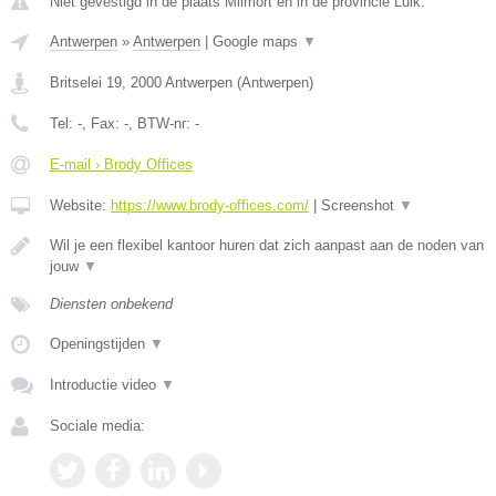
Niet gevestigd in de plaats Milmort en in de provincie Luik.
Antwerpen
»
Antwerpen
|
Google maps
▼
Britselei 19
,
2000
Antwerpen
(
Antwerpen
)
Tel:
-
, Fax:
-
, BTW-nr:
-
E-mail › Brody Offices
Website:
https://www.brody-offices.com/
|
Screenshot
▼
Wil je een flexibel kantoor huren dat zich aanpast aan de noden van
jouw
▼
Diensten onbekend
Openingstijden
▼
Introductie video
▼
Sociale media: