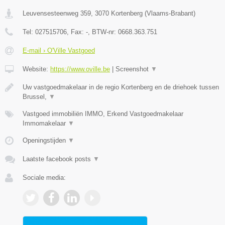
Leuvensesteenweg 359
,
3070
Kortenberg
(
Vlaams-Brabant
)
Tel:
027515706
, Fax:
-
, BTW-nr:
0668.363.751
E-mail › O'Ville Vastgoed
Website:
https://www.oville.be
|
Screenshot
▼
Uw vastgoedmakelaar in de regio Kortenberg en de driehoek tussen
Brussel,
▼
Vastgoed immobiliën IMMO, Erkend Vastgoedmakelaar
Immomakelaar
▼
Openingstijden
▼
Laatste facebook posts
▼
Sociale media: