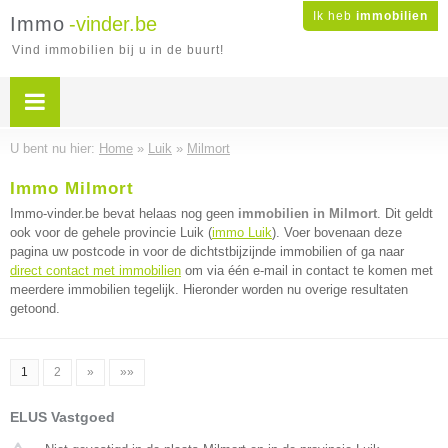
Ik heb
immobilien
Immo
-vinder.be
Vind immobilien bij u in de buurt!
U bent nu hier:
Home
»
Luik
»
Milmort
Immo Milmort
Immo-vinder.be bevat helaas nog geen
immobilien in Milmort
. Dit geldt
ook voor de gehele provincie Luik (
immo Luik
). Voer bovenaan deze
pagina uw postcode in voor de dichtstbijzijnde immobilien of ga naar
direct contact met immobilien
om via één e-mail in contact te komen met
meerdere immobilien tegelijk. Hieronder worden nu overige resultaten
getoond.
1
2
»
»»
ELUS Vastgoed