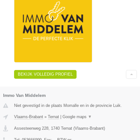
BEKIJK VOLLEDIG PROFIEL
Immo Van Middelem
Niet gevestigd in de plaats Momalle en in de provincie Luik.
Vlaams-Brabant
»
Ternat
|
Google maps
▼
Assesteenweg 228
,
1740
Ternat
(
Vlaams-Brabant
)
Tel:
053666999
, Fax:
-
, BTW-nr:
-