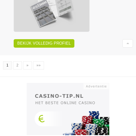
BEKIJK VOLLEDIG PROFIEL
1
2
»
»»