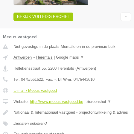
BEKIJK VOLLEDIG PROFIEL
Meeus vastgoed
Niet gevestigd in de plaats Momalle en in de provincie Luik.
Antwerpen
»
Herentals
|
Google maps
▼
Hellekensstraat 55
,
2200
Herentals
(
Antwerpen
)
Tel:
0475/561622
, Fax:
-
, BTW-nr:
0476443610
E-mail › Meeus vastgoed
Website:
http://www.meeus-vastgoed.be
|
Screenshot
▼
Nationaal & Internationaal vastgoed - projectontwikkeling & advies
Diensten onbekend