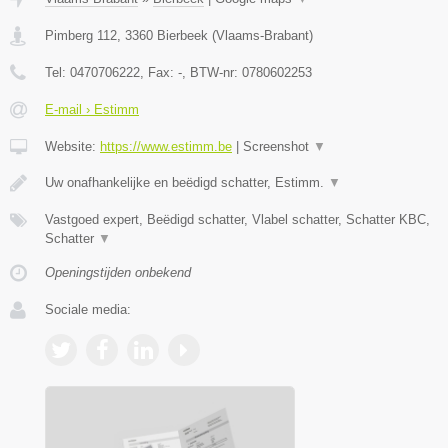
Pimberg 112
,
3360
Bierbeek
(
Vlaams-Brabant
)
Tel:
0470706222
, Fax:
-
, BTW-nr:
0780602253
E-mail › Estimm
Website:
https://www.estimm.be
|
Screenshot
▼
Uw onafhankelijke en beëdigd schatter, Estimm.
▼
Vastgoed expert, Beëdigd schatter, Vlabel schatter, Schatter KBC,
Schatter
▼
Openingstijden onbekend
Sociale media: