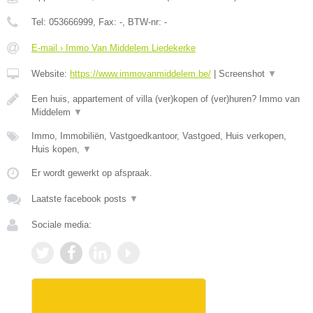
Tel:
053666999
, Fax:
-
, BTW-nr:
-
E-mail › Immo Van Middelem Liedekerke
Website:
https://www.immovanmiddelem.be/
|
Screenshot
▼
Een huis, appartement of villa (ver)kopen of (ver)huren? Immo van
Middelem
▼
Immo, Immobiliën, Vastgoedkantoor, Vastgoed, Huis verkopen,
Huis kopen,
▼
Er wordt gewerkt op afspraak.
Laatste facebook posts
▼
Sociale media: