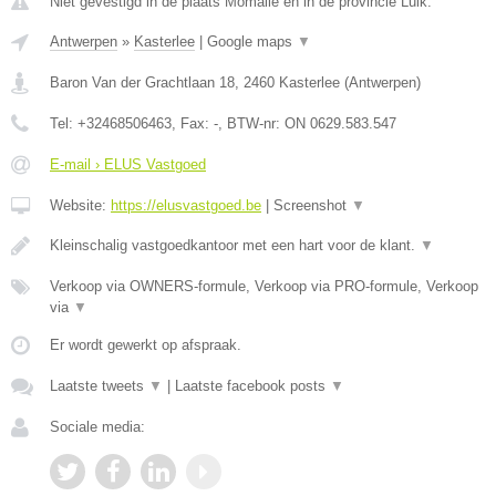
Niet gevestigd in de plaats Momalle en in de provincie Luik.
Antwerpen
»
Kasterlee
|
Google maps
▼
Baron Van der Grachtlaan 18
,
2460
Kasterlee
(
Antwerpen
)
Tel:
+32468506463
, Fax:
-
, BTW-nr:
ON 0629.583.547
E-mail › ELUS Vastgoed
Website:
https://elusvastgoed.be
|
Screenshot
▼
Kleinschalig vastgoedkantoor met een hart voor de klant.
▼
Verkoop via OWNERS-formule, Verkoop via PRO-formule, Verkoop
via
▼
Er wordt gewerkt op afspraak.
Laatste tweets
▼
|
Laatste facebook posts
▼
Sociale media: