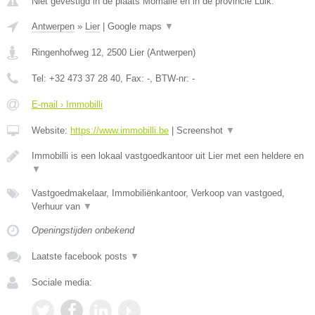
Niet gevestigd in de plaats Momalle en in de provincie Luik.
Antwerpen
»
Lier
|
Google maps
▼
Ringenhofweg 12
,
2500
Lier
(
Antwerpen
)
Tel:
+32 473 37 28 40
, Fax:
-
, BTW-nr:
-
E-mail › Immobilli
Website:
https://www.immobilli.be
|
Screenshot
▼
Immobilli is een lokaal vastgoedkantoor uit Lier met een heldere en
▼
Vastgoedmakelaar, Immobiliënkantoor, Verkoop van vastgoed,
Verhuur van
▼
Openingstijden onbekend
Laatste facebook posts
▼
Sociale media: