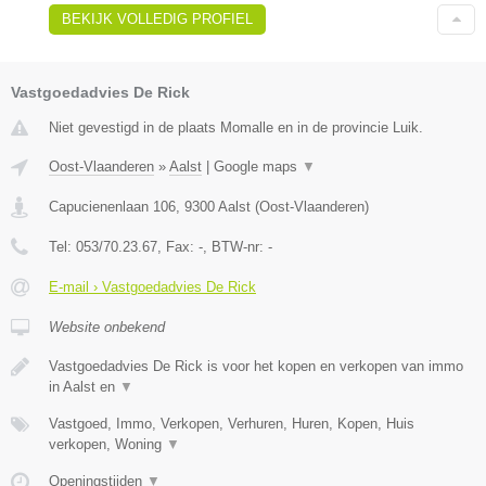
BEKIJK VOLLEDIG PROFIEL
Vastgoedadvies De Rick
Niet gevestigd in de plaats Momalle en in de provincie Luik.
Oost-Vlaanderen
»
Aalst
|
Google maps
▼
Capucienenlaan 106
,
9300
Aalst
(
Oost-Vlaanderen
)
Tel:
053/70.23.67
, Fax:
-
, BTW-nr:
-
E-mail › Vastgoedadvies De Rick
Website onbekend
Vastgoedadvies De Rick is voor het kopen en verkopen van immo
in Aalst en
▼
Vastgoed, Immo, Verkopen, Verhuren, Huren, Kopen, Huis
verkopen, Woning
▼
Openingstijden
▼