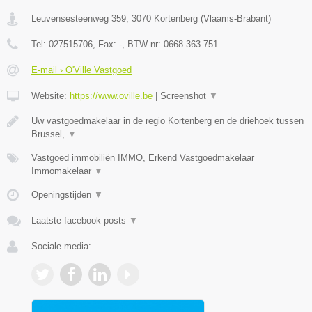
Leuvensesteenweg 359
,
3070
Kortenberg
(
Vlaams-Brabant
)
Tel:
027515706
, Fax:
-
, BTW-nr:
0668.363.751
E-mail › O'Ville Vastgoed
Website:
https://www.oville.be
|
Screenshot
▼
Uw vastgoedmakelaar in de regio Kortenberg en de driehoek tussen
Brussel,
▼
Vastgoed immobiliën IMMO, Erkend Vastgoedmakelaar
Immomakelaar
▼
Openingstijden
▼
Laatste facebook posts
▼
Sociale media: