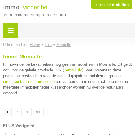
Ik heb
immobilien
Immo
-vinder.be
Vind immobilien bij u in de buurt!
U bent nu hier:
Home
»
Luik
»
Momalle
Immo Momalle
Immo-vinder.be bevat helaas nog geen
immobilien in Momalle
. Dit geldt
ook voor de gehele provincie Luik (
immo Luik
). Voer bovenaan deze
pagina uw postcode in voor de dichtstbijzijnde immobilien of ga naar
direct contact met immobilien
om via één e-mail in contact te komen met
meerdere immobilien tegelijk. Hieronder worden nu overige resultaten
getoond.
1
2
»
»»
ELUS Vastgoed