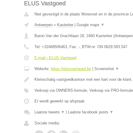
ELUS Vastgoed
Niet gevestigd in de plaats Moresnet en in de provincie L
Antwerpen
»
Kasterlee
|
Google maps
▼
Baron Van der Grachtlaan 18
,
2460
Kasterlee
(
Antwerpen
Tel:
+32468506463
, Fax:
-
, BTW-nr:
ON 0629.583.547
E-mail › ELUS Vastgoed
Website:
https://elusvastgoed.be
|
Screenshot
▼
Kleinschalig vastgoedkantoor met een hart voor de klant
Verkoop via OWNERS-formule, Verkoop via PRO-formule
Er wordt gewerkt op afspraak.
Laatste tweets
▼
|
Laatste facebook posts
▼
Sociale media: