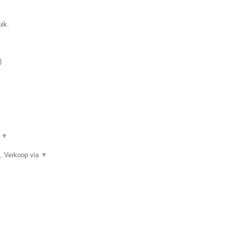
uik.
)
.
▼
, Verkoop via
▼