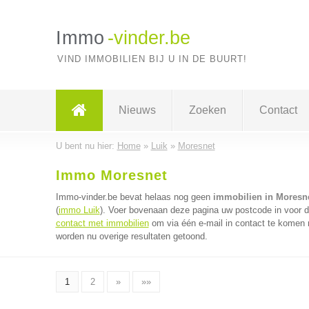
Immo
-vinder.be
VIND IMMOBILIEN BIJ U IN DE BUURT!
Nieuws
Zoeken
Contact
U bent nu hier:
Home
»
Luik
»
Moresnet
Immo Moresnet
Immo-vinder.be bevat helaas nog geen
immobilien in Moresn
(
immo Luik
). Voer bovenaan deze pagina uw postcode in voor de
contact met immobilien
om via één e-mail in contact te komen 
worden nu overige resultaten getoond.
1
2
»
»»