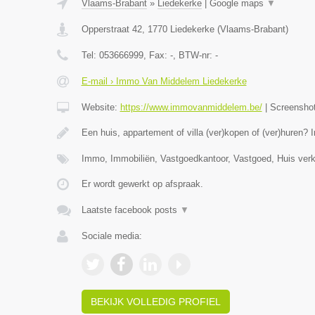
Vlaams-Brabant
»
Liedekerke
|
Google maps
▼
Opperstraat 42
,
1770
Liedekerke
(
Vlaams-Brabant
)
Tel:
053666999
, Fax:
-
, BTW-nr:
-
E-mail › Immo Van Middelem Liedekerke
Website:
https://www.immovanmiddelem.be/
|
Screensho
Een huis, appartement of villa (ver)kopen of (ver)hure
Immo, Immobiliën, Vastgoedkantoor, Vastgoed, Huis ver
Er wordt gewerkt op afspraak.
Laatste facebook posts
▼
Sociale media:
BEKIJK VOLLEDIG PROFIEL