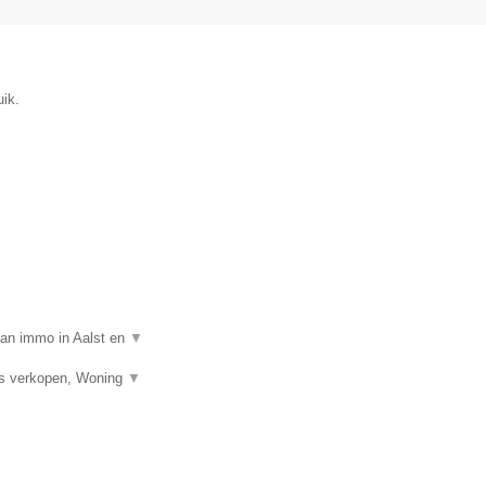
uik.
van immo in Aalst en
▼
is verkopen, Woning
▼