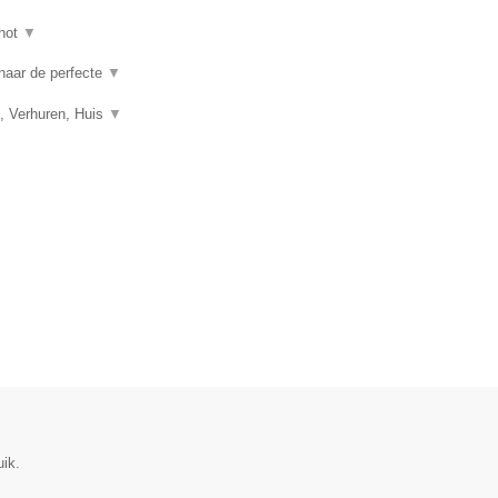
hot
▼
 naar de perfecte
▼
, Verhuren, Huis
▼
uik.