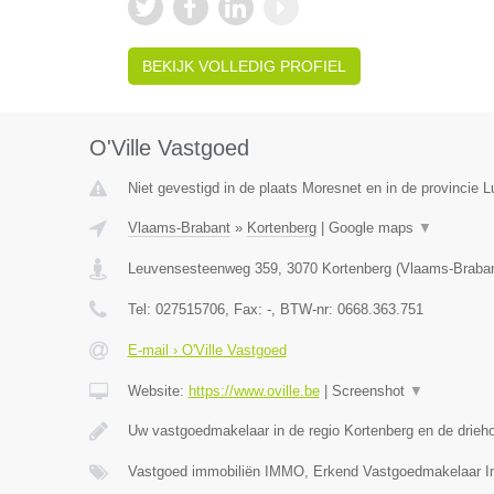
BEKIJK VOLLEDIG PROFIEL
O'Ville Vastgoed
Niet gevestigd in de plaats Moresnet en in de provincie L
Vlaams-Brabant
»
Kortenberg
|
Google maps
▼
Leuvensesteenweg 359
,
3070
Kortenberg
(
Vlaams-Braba
Tel:
027515706
, Fax:
-
, BTW-nr:
0668.363.751
E-mail › O'Ville Vastgoed
Website:
https://www.oville.be
|
Screenshot
▼
Uw vastgoedmakelaar in de regio Kortenberg en de drieh
Vastgoed immobiliën IMMO, Erkend Vastgoedmakelaar