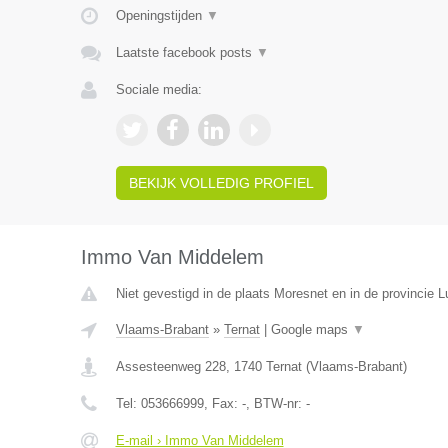
Openingstijden
▼
Laatste facebook posts
▼
Sociale media:
BEKIJK VOLLEDIG PROFIEL
Immo Van Middelem
Niet gevestigd in de plaats Moresnet en in de provincie L
Vlaams-Brabant
»
Ternat
|
Google maps
▼
Assesteenweg 228
,
1740
Ternat
(
Vlaams-Brabant
)
Tel:
053666999
, Fax:
-
, BTW-nr:
-
E-mail › Immo Van Middelem