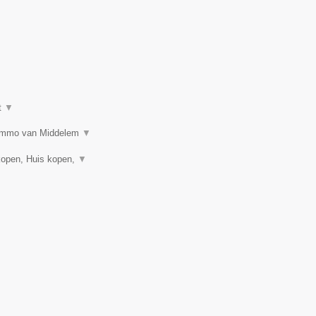
t
▼
n? Immo van Middelem
▼
kopen, Huis kopen,
▼