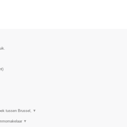
uik.
nt
)
oek tussen Brussel,
▼
 Immomakelaar
▼