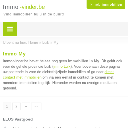
Ik heb
immobilien
Immo
-vinder.be
Vind immobilien bij u in de buurt!
U bent nu hier:
Home
»
Luik
»
My
Immo My
Immo-vinder.be bevat helaas nog geen
immobilien in My
. Dit geldt ook
voor de gehele provincie Luik (
immo Luik
). Voer bovenaan deze pagina
uw postcode in voor de dichtstbijzijnde immobilien of ga naar
direct
contact met immobilien
om via één e-mail in contact te komen met
meerdere immobilien tegelijk. Hieronder worden nu overige resultaten
getoond.
1
2
»
»»
ELUS Vastgoed