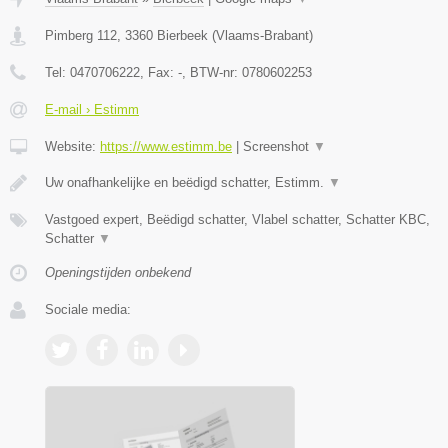
Pimberg 112
,
3360
Bierbeek
(
Vlaams-Brabant
)
Tel:
0470706222
, Fax:
-
, BTW-nr:
0780602253
E-mail › Estimm
Website:
https://www.estimm.be
|
Screenshot
▼
Uw onafhankelijke en beëdigd schatter, Estimm.
▼
Vastgoed expert, Beëdigd schatter, Vlabel schatter, Schatter KBC,
Schatter
▼
Openingstijden onbekend
Sociale media: