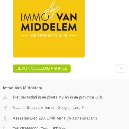
BEKIJK VOLLEDIG PROFIEL
Immo Van Middelem
Niet gevestigd in de plaats My en in de provincie Luik.
Vlaams-Brabant
»
Ternat
|
Google maps
▼
Assesteenweg 228
,
1740
Ternat
(
Vlaams-Brabant
)
Tel:
053666999
, Fax:
-
, BTW-nr:
-