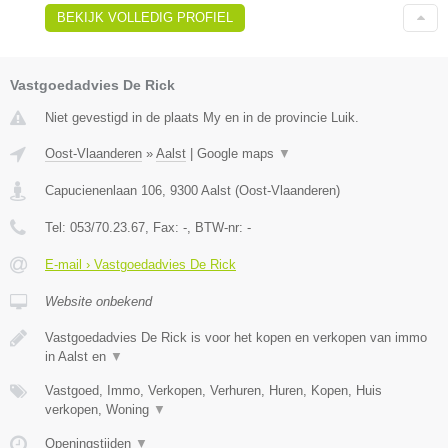
BEKIJK VOLLEDIG PROFIEL
Vastgoedadvies De Rick
Niet gevestigd in de plaats My en in de provincie Luik.
Oost-Vlaanderen
»
Aalst
|
Google maps
▼
Capucienenlaan 106
,
9300
Aalst
(
Oost-Vlaanderen
)
Tel:
053/70.23.67
, Fax:
-
, BTW-nr:
-
E-mail › Vastgoedadvies De Rick
Website onbekend
Vastgoedadvies De Rick is voor het kopen en verkopen van immo
in Aalst en
▼
Vastgoed, Immo, Verkopen, Verhuren, Huren, Kopen, Huis
verkopen, Woning
▼
Openingstijden
▼