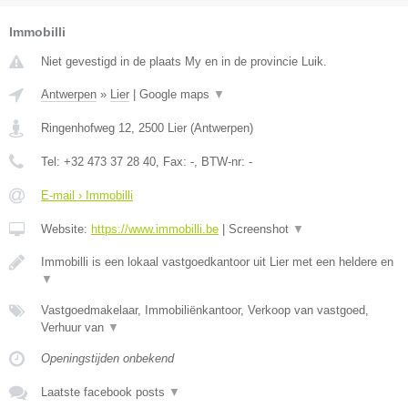
Immobilli
Niet gevestigd in de plaats My en in de provincie Luik.
Antwerpen
»
Lier
|
Google maps
▼
Ringenhofweg 12
,
2500
Lier
(
Antwerpen
)
Tel:
+32 473 37 28 40
, Fax:
-
, BTW-nr:
-
E-mail › Immobilli
Website:
https://www.immobilli.be
|
Screenshot
▼
Immobilli is een lokaal vastgoedkantoor uit Lier met een heldere en
▼
Vastgoedmakelaar, Immobiliënkantoor, Verkoop van vastgoed,
Verhuur van
▼
Openingstijden onbekend
Laatste facebook posts
▼