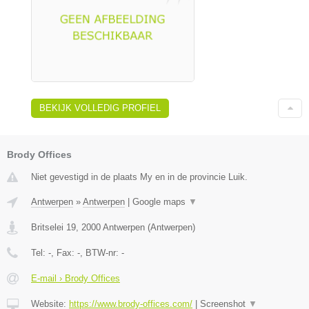
BEKIJK VOLLEDIG PROFIEL
Brody Offices
Niet gevestigd in de plaats My en in de provincie Luik.
Antwerpen
»
Antwerpen
|
Google maps
▼
Britselei 19
,
2000
Antwerpen
(
Antwerpen
)
Tel:
-
, Fax:
-
, BTW-nr:
-
E-mail › Brody Offices
Website:
https://www.brody-offices.com/
|
Screenshot
▼