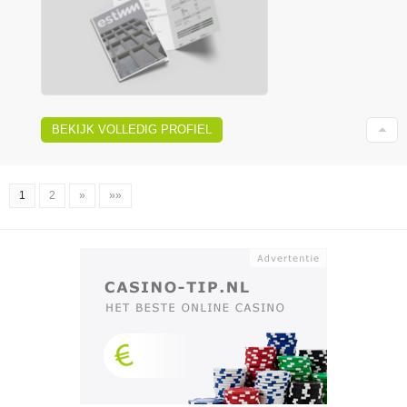
BEKIJK VOLLEDIG PROFIEL
1
2
»
»»