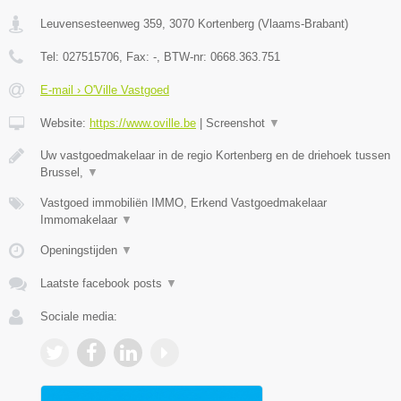
Leuvensesteenweg 359
,
3070
Kortenberg
(
Vlaams-Brabant
)
Tel:
027515706
, Fax:
-
, BTW-nr:
0668.363.751
E-mail › O'Ville Vastgoed
Website:
https://www.oville.be
|
Screenshot
▼
Uw vastgoedmakelaar in de regio Kortenberg en de driehoek tussen
Brussel,
▼
Vastgoed immobiliën IMMO, Erkend Vastgoedmakelaar
Immomakelaar
▼
Openingstijden
▼
Laatste facebook posts
▼
Sociale media: