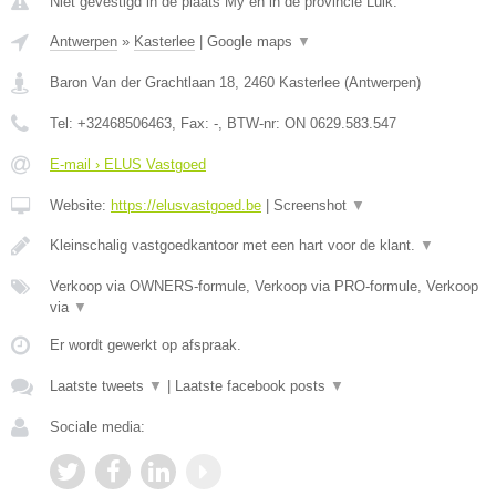
Niet gevestigd in de plaats My en in de provincie Luik.
Antwerpen
»
Kasterlee
|
Google maps
▼
Baron Van der Grachtlaan 18
,
2460
Kasterlee
(
Antwerpen
)
Tel:
+32468506463
, Fax:
-
, BTW-nr:
ON 0629.583.547
E-mail › ELUS Vastgoed
Website:
https://elusvastgoed.be
|
Screenshot
▼
Kleinschalig vastgoedkantoor met een hart voor de klant.
▼
Verkoop via OWNERS-formule, Verkoop via PRO-formule, Verkoop
via
▼
Er wordt gewerkt op afspraak.
Laatste tweets
▼
|
Laatste facebook posts
▼
Sociale media: