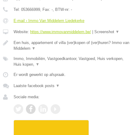
Tel:
053666999
, Fax:
-
, BTW-nr:
-
E-mail › Immo Van Middelem Liedekerke
Website:
https://www.immovanmiddelem.be/
|
Screenshot
▼
Een huis, appartement of villa (ver)kopen of (ver)huren? Immo van
Middelem
▼
Immo, Immobiliën, Vastgoedkantoor, Vastgoed, Huis verkopen,
Huis kopen,
▼
Er wordt gewerkt op afspraak.
Laatste facebook posts
▼
Sociale media: