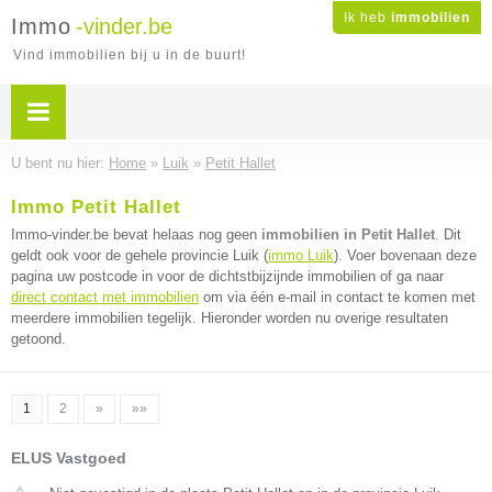
Ik heb
immobilien
Immo
-vinder.be
Vind immobilien bij u in de buurt!
U bent nu hier:
Home
»
Luik
»
Petit Hallet
Immo Petit Hallet
Immo-vinder.be bevat helaas nog geen
immobilien in Petit Hallet
. Dit
geldt ook voor de gehele provincie Luik (
immo Luik
). Voer bovenaan deze
pagina uw postcode in voor de dichtstbijzijnde immobilien of ga naar
direct contact met immobilien
om via één e-mail in contact te komen met
meerdere immobilien tegelijk. Hieronder worden nu overige resultaten
getoond.
1
2
»
»»
ELUS Vastgoed