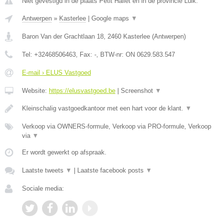
Niet gevestigd in de plaats Petit Hallet en in de provincie Luik.
Antwerpen
»
Kasterlee
|
Google maps
▼
Baron Van der Grachtlaan 18
,
2460
Kasterlee
(
Antwerpen
)
Tel:
+32468506463
, Fax:
-
, BTW-nr:
ON 0629.583.547
E-mail › ELUS Vastgoed
Website:
https://elusvastgoed.be
|
Screenshot
▼
Kleinschalig vastgoedkantoor met een hart voor de klant.
▼
Verkoop via OWNERS-formule, Verkoop via PRO-formule, Verkoop
via
▼
Er wordt gewerkt op afspraak.
Laatste tweets
▼
|
Laatste facebook posts
▼
Sociale media: