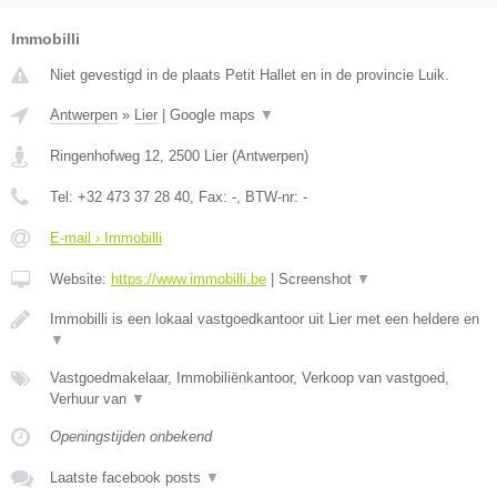
Immobilli
Niet gevestigd in de plaats Petit Hallet en in de provincie Luik.
Antwerpen
»
Lier
|
Google maps
▼
Ringenhofweg 12
,
2500
Lier
(
Antwerpen
)
Tel:
+32 473 37 28 40
, Fax:
-
, BTW-nr:
-
E-mail › Immobilli
Website:
https://www.immobilli.be
|
Screenshot
▼
Immobilli is een lokaal vastgoedkantoor uit Lier met een heldere en
▼
Vastgoedmakelaar, Immobiliënkantoor, Verkoop van vastgoed,
Verhuur van
▼
Openingstijden onbekend
Laatste facebook posts
▼