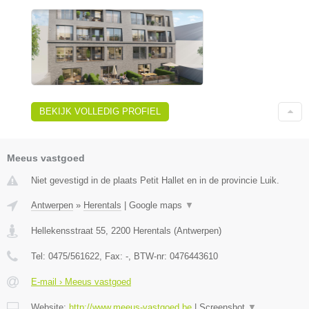
BEKIJK VOLLEDIG PROFIEL
Meeus vastgoed
Niet gevestigd in de plaats Petit Hallet en in de provincie Luik.
Antwerpen
»
Herentals
|
Google maps
▼
Hellekensstraat 55
,
2200
Herentals
(
Antwerpen
)
Tel:
0475/561622
, Fax:
-
, BTW-nr:
0476443610
E-mail › Meeus vastgoed
Website:
http://www.meeus-vastgoed.be
|
Screenshot
▼