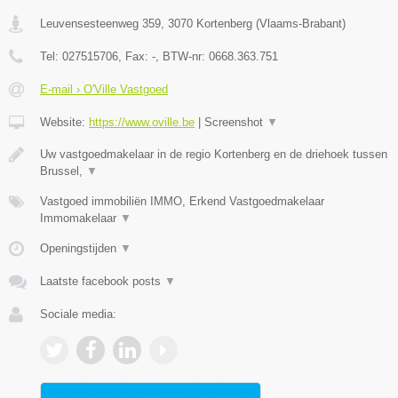
Leuvensesteenweg 359
,
3070
Kortenberg
(
Vlaams-Brabant
)
Tel:
027515706
, Fax:
-
, BTW-nr:
0668.363.751
E-mail › O'Ville Vastgoed
Website:
https://www.oville.be
|
Screenshot
▼
Uw vastgoedmakelaar in de regio Kortenberg en de driehoek tussen
Brussel,
▼
Vastgoed immobiliën IMMO, Erkend Vastgoedmakelaar
Immomakelaar
▼
Openingstijden
▼
Laatste facebook posts
▼
Sociale media: