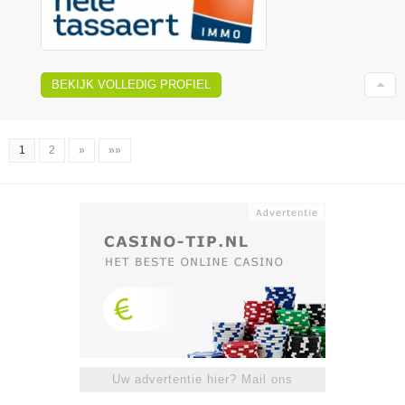
BEKIJK VOLLEDIG PROFIEL
1
2
»
»»
Uw advertentie hier? Mail ons