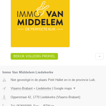
BEKIJK VOLLEDIG PROFIEL
Immo Van Middelem Liedekerke
Niet gevestigd in de plaats Petit Hallet en in de provincie Luik.
Vlaams-Brabant
»
Liedekerke
|
Google maps
▼
Opperstraat 42
,
1770
Liedekerke
(
Vlaams-Brabant
)
Tel:
053666999
, Fax:
-
, BTW-nr:
-