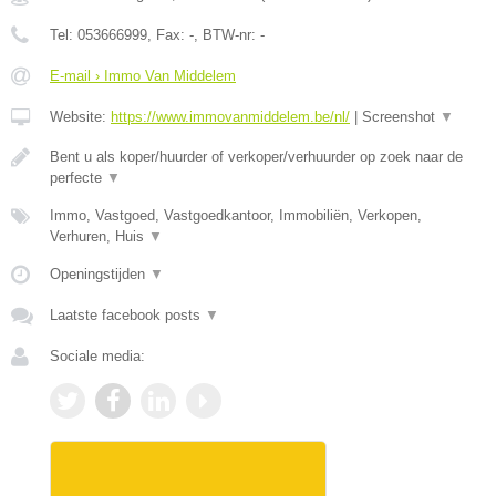
Tel:
053666999
, Fax:
-
, BTW-nr:
-
E-mail › Immo Van Middelem
Website:
https://www.immovanmiddelem.be/nl/
|
Screenshot
▼
Bent u als koper/huurder of verkoper/verhuurder op zoek naar de
perfecte
▼
Immo, Vastgoed, Vastgoedkantoor, Immobiliën, Verkopen,
Verhuren, Huis
▼
Openingstijden
▼
Laatste facebook posts
▼
Sociale media: