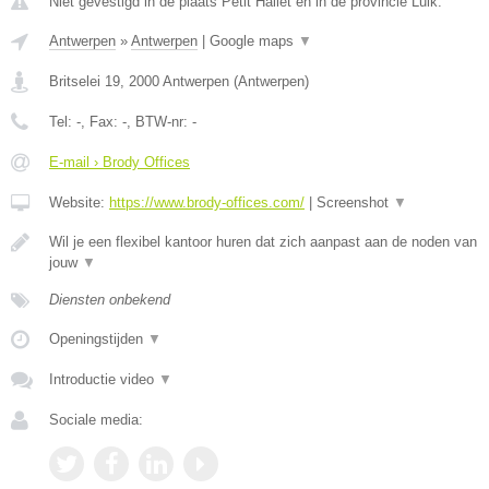
Niet gevestigd in de plaats Petit Hallet en in de provincie Luik.
Antwerpen
»
Antwerpen
|
Google maps
▼
Britselei 19
,
2000
Antwerpen
(
Antwerpen
)
Tel:
-
, Fax:
-
, BTW-nr:
-
E-mail › Brody Offices
Website:
https://www.brody-offices.com/
|
Screenshot
▼
Wil je een flexibel kantoor huren dat zich aanpast aan de noden van
jouw
▼
Diensten onbekend
Openingstijden
▼
Introductie video
▼
Sociale media: