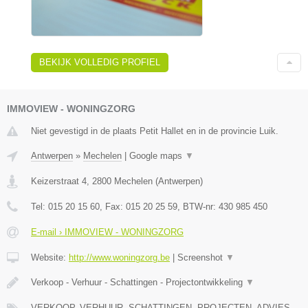
BEKIJK VOLLEDIG PROFIEL
IMMOVIEW - WONINGZORG
Niet gevestigd in de plaats Petit Hallet en in de provincie Luik.
Antwerpen
»
Mechelen
|
Google maps
▼
Keizerstraat 4
,
2800
Mechelen
(
Antwerpen
)
Tel:
015 20 15 60
, Fax:
015 20 25 59
, BTW-nr:
430 985 450
E-mail › IMMOVIEW - WONINGZORG
Website:
http://www.woningzorg.be
|
Screenshot
▼
Verkoop - Verhuur - Schattingen - Projectontwikkeling
▼
VERKOOP, VERHUUR, SCHATTINGEN, PROJECTEN, ADVIES,