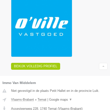
BEKIJK VOLLEDIG PROFIEL
Immo Van Middelem
Niet gevestigd in de plaats Petit Hallet en in de provincie Luik.
Vlaams-Brabant
»
Ternat
|
Google maps
▼
Assesteenweg 228
,
1740
Ternat
(
Vlaams-Brabant
)