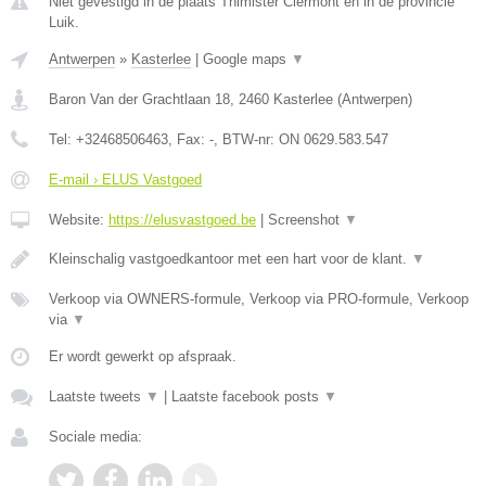
Niet gevestigd in de plaats Thimister Clermont en in de provincie
Luik.
Antwerpen
»
Kasterlee
|
Google maps
▼
Baron Van der Grachtlaan 18
,
2460
Kasterlee
(
Antwerpen
)
Tel:
+32468506463
, Fax:
-
, BTW-nr:
ON 0629.583.547
E-mail › ELUS Vastgoed
Website:
https://elusvastgoed.be
|
Screenshot
▼
Kleinschalig vastgoedkantoor met een hart voor de klant.
▼
Verkoop via OWNERS-formule, Verkoop via PRO-formule, Verkoop
via
▼
Er wordt gewerkt op afspraak.
Laatste tweets
▼
|
Laatste facebook posts
▼
Sociale media: