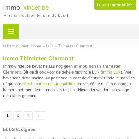
Ik heb
immobilien
Immo
-vinder.be
Vind immobilien bij u in de buurt!
U bent nu hier:
Home
»
Luik
»
Thimister Clermont
Immo Thimister Clermont
Immo-vinder.be bevat helaas nog geen
immobilien in Thimister
Clermont
. Dit geldt ook voor de gehele provincie Luik (
immo Luik
). Voer
bovenaan deze pagina uw postcode in voor de dichtstbijzijnde immobilien
of ga naar
direct contact met immobilien
om via één e-mail in contact te
komen met meerdere immobilien tegelijk. Hieronder worden nu overige
resultaten getoond.
1
2
»
»»
ELUS Vastgoed