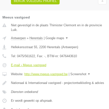
BEKIJK VOLLEDIG PROFIEL
Meeus vastgoed
Niet gevestigd in de plaats Thimister Clermont en in de provincie
Luik.
Antwerpen
»
Herentals
|
Google maps
▼
Hellekensstraat 55
,
2200
Herentals
(
Antwerpen
)
Tel:
0475/561622
, Fax:
-
, BTW-nr:
0476443610
E-mail › Meeus vastgoed
Website:
http://www.meeus-vastgoed.be
|
Screenshot
▼
Nationaal & Internationaal vastgoed - projectontwikkeling & advies
Diensten onbekend
Er wordt gewerkt op afspraak.