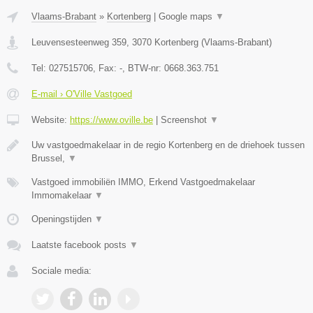
Vlaams-Brabant
»
Kortenberg
|
Google maps
▼
Leuvensesteenweg 359
,
3070
Kortenberg
(
Vlaams-Brabant
)
Tel:
027515706
, Fax:
-
, BTW-nr:
0668.363.751
E-mail › O'Ville Vastgoed
Website:
https://www.oville.be
|
Screenshot
▼
Uw vastgoedmakelaar in de regio Kortenberg en de driehoek tussen
Brussel,
▼
Vastgoed immobiliën IMMO, Erkend Vastgoedmakelaar
Immomakelaar
▼
Openingstijden
▼
Laatste facebook posts
▼
Sociale media: