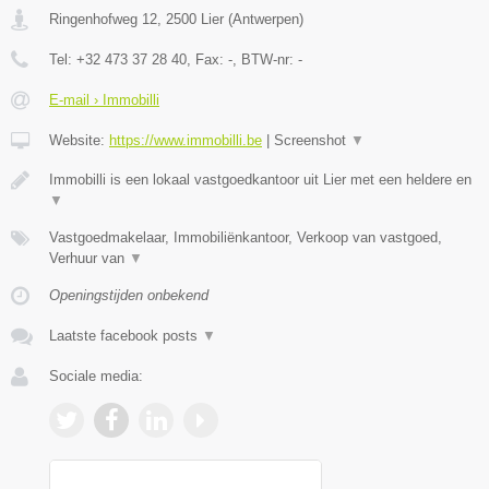
Ringenhofweg 12
,
2500
Lier
(
Antwerpen
)
Tel:
+32 473 37 28 40
, Fax:
-
, BTW-nr:
-
E-mail › Immobilli
Website:
https://www.immobilli.be
|
Screenshot
▼
Immobilli is een lokaal vastgoedkantoor uit Lier met een heldere en
▼
Vastgoedmakelaar, Immobiliënkantoor, Verkoop van vastgoed,
Verhuur van
▼
Openingstijden onbekend
Laatste facebook posts
▼
Sociale media: