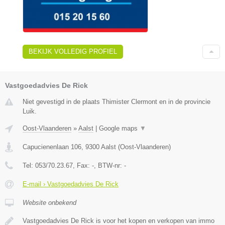
BEKIJK VOLLEDIG PROFIEL
Vastgoedadvies De Rick
Niet gevestigd in de plaats Thimister Clermont en in de provincie
Luik.
Oost-Vlaanderen
»
Aalst
|
Google maps
▼
Capucienenlaan 106
,
9300
Aalst
(
Oost-Vlaanderen
)
Tel:
053/70.23.67
, Fax:
-
, BTW-nr:
-
E-mail › Vastgoedadvies De Rick
Website onbekend
Vastgoedadvies De Rick is voor het kopen en verkopen van immo