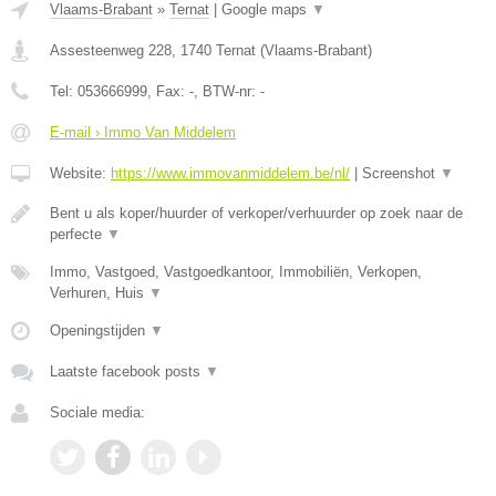
Vlaams-Brabant
»
Ternat
|
Google maps
▼
Assesteenweg 228
,
1740
Ternat
(
Vlaams-Brabant
)
Tel:
053666999
, Fax:
-
, BTW-nr:
-
E-mail › Immo Van Middelem
Website:
https://www.immovanmiddelem.be/nl/
|
Screenshot
▼
Bent u als koper/huurder of verkoper/verhuurder op zoek naar de
perfecte
▼
Immo, Vastgoed, Vastgoedkantoor, Immobiliën, Verkopen,
Verhuren, Huis
▼
Openingstijden
▼
Laatste facebook posts
▼
Sociale media: