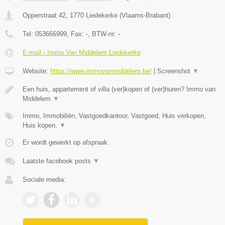
Opperstraat 42
,
1770
Liedekerke
(
Vlaams-Brabant
)
Tel:
053666999
, Fax:
-
, BTW-nr:
-
E-mail › Immo Van Middelem Liedekerke
Website:
https://www.immovanmiddelem.be/
|
Screenshot
▼
Een huis, appartement of villa (ver)kopen of (ver)huren? Immo van
Middelem
▼
Immo, Immobiliën, Vastgoedkantoor, Vastgoed, Huis verkopen,
Huis kopen,
▼
Er wordt gewerkt op afspraak.
Laatste facebook posts
▼
Sociale media: