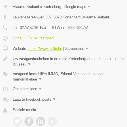
Vlaams-Brabant
»
Kortenberg
|
Google maps
▼
Leuvensesteenweg 359
,
3070
Kortenberg
(
Vlaams-Brabant
)
Tel:
027515706
, Fax:
-
, BTW-nr:
0668.363.751
E-mail › O'Ville Vastgoed
Website:
https://www.oville.be
|
Screenshot
▼
Uw vastgoedmakelaar in de regio Kortenberg en de driehoek tussen
Brussel,
▼
Vastgoed immobiliën IMMO, Erkend Vastgoedmakelaar
Immomakelaar
▼
Openingstijden
▼
Laatste facebook posts
▼
Sociale media: