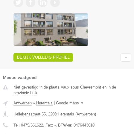
BEKIJK VOLLEDIG PROFIEL
Meeus vastgoed
Niet gevestigd in de plaats Vaux sous Chevremont en in de
provincie Luik.
Antwerpen
»
Herentals
|
Google maps
▼
Hellekensstraat 55
,
2200
Herentals
(
Antwerpen
)
Tel:
0475/561622
, Fax:
-
, BTW-nr:
0476443610