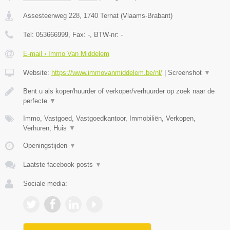
Assesteenweg 228
,
1740
Ternat
(
Vlaams-Brabant
)
Tel:
053666999
, Fax:
-
, BTW-nr:
-
E-mail › Immo Van Middelem
Website:
https://www.immovanmiddelem.be/nl/
|
Screenshot
▼
Bent u als koper/huurder of verkoper/verhuurder op zoek naar de
perfecte
▼
Immo, Vastgoed, Vastgoedkantoor, Immobiliën, Verkopen,
Verhuren, Huis
▼
Openingstijden
▼
Laatste facebook posts
▼
Sociale media: