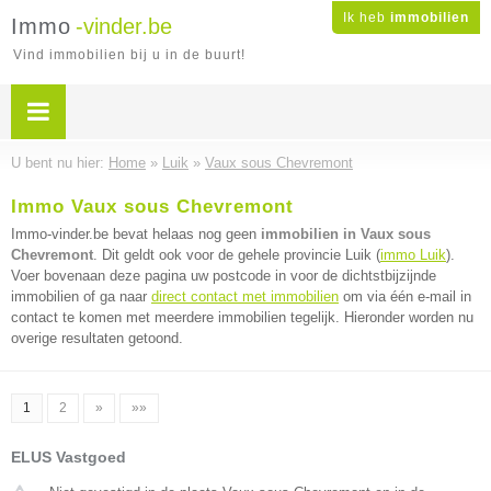
Ik heb
immobilien
Immo
-vinder.be
Vind immobilien bij u in de buurt!
U bent nu hier:
Home
»
Luik
»
Vaux sous Chevremont
Immo Vaux sous Chevremont
Immo-vinder.be bevat helaas nog geen
immobilien in Vaux sous
Chevremont
. Dit geldt ook voor de gehele provincie Luik (
immo Luik
).
Voer bovenaan deze pagina uw postcode in voor de dichtstbijzijnde
immobilien of ga naar
direct contact met immobilien
om via één e-mail in
contact te komen met meerdere immobilien tegelijk. Hieronder worden nu
overige resultaten getoond.
1
2
»
»»
ELUS Vastgoed