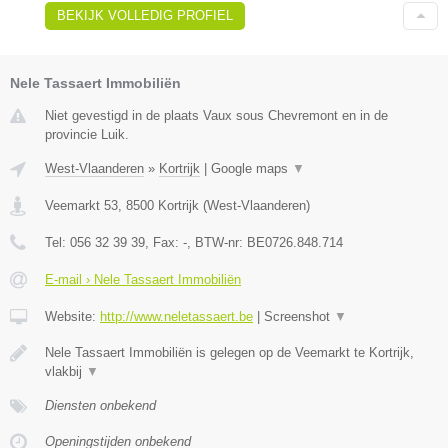
BEKIJK VOLLEDIG PROFIEL
Nele Tassaert Immobiliën
Niet gevestigd in de plaats Vaux sous Chevremont en in de
provincie Luik.
West-Vlaanderen
»
Kortrijk
|
Google maps
▼
Veemarkt 53
,
8500
Kortrijk
(
West-Vlaanderen
)
Tel:
056 32 39 39
, Fax:
-
, BTW-nr:
BE0726.848.714
E-mail › Nele Tassaert Immobiliën
Website:
http://www.neletassaert.be
|
Screenshot
▼
Nele Tassaert Immobiliën is gelegen op de Veemarkt te Kortrijk,
vlakbij
▼
Diensten onbekend
Openingstijden onbekend