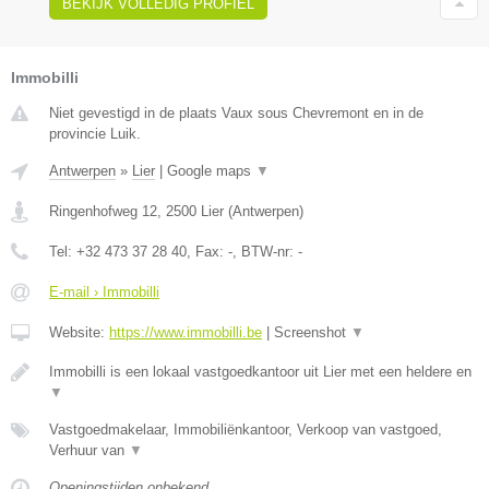
BEKIJK VOLLEDIG PROFIEL
Immobilli
Niet gevestigd in de plaats Vaux sous Chevremont en in de
provincie Luik.
Antwerpen
»
Lier
|
Google maps
▼
Ringenhofweg 12
,
2500
Lier
(
Antwerpen
)
Tel:
+32 473 37 28 40
, Fax:
-
, BTW-nr:
-
E-mail › Immobilli
Website:
https://www.immobilli.be
|
Screenshot
▼
Immobilli is een lokaal vastgoedkantoor uit Lier met een heldere en
▼
Vastgoedmakelaar, Immobiliënkantoor, Verkoop van vastgoed,
Verhuur van
▼
Openingstijden onbekend