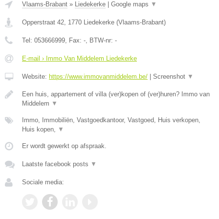
Vlaams-Brabant
»
Liedekerke
|
Google maps
▼
Opperstraat 42
,
1770
Liedekerke
(
Vlaams-Brabant
)
Tel:
053666999
, Fax:
-
, BTW-nr:
-
E-mail › Immo Van Middelem Liedekerke
Website:
https://www.immovanmiddelem.be/
|
Screenshot
▼
Een huis, appartement of villa (ver)kopen of (ver)huren? Immo van
Middelem
▼
Immo, Immobiliën, Vastgoedkantoor, Vastgoed, Huis verkopen,
Huis kopen,
▼
Er wordt gewerkt op afspraak.
Laatste facebook posts
▼
Sociale media: