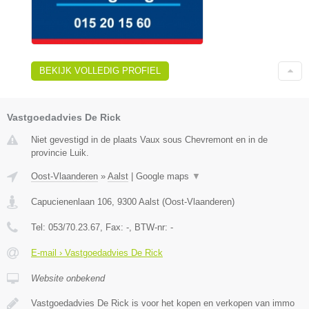
BEKIJK VOLLEDIG PROFIEL
Vastgoedadvies De Rick
Niet gevestigd in de plaats Vaux sous Chevremont en in de
provincie Luik.
Oost-Vlaanderen
»
Aalst
|
Google maps
▼
Capucienenlaan 106
,
9300
Aalst
(
Oost-Vlaanderen
)
Tel:
053/70.23.67
, Fax:
-
, BTW-nr:
-
E-mail › Vastgoedadvies De Rick
Website onbekend
Vastgoedadvies De Rick is voor het kopen en verkopen van immo