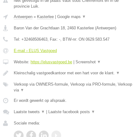
Niet gevestigd in de plaats Vaux sous Chevremont en in de
provincie Luik.
Antwerpen
»
Kasterlee
|
Google maps
▼
Baron Van der Grachtlaan 18
,
2460
Kasterlee
(
Antwerpen
)
Tel:
+32468506463
, Fax:
-
, BTW-nr:
ON 0629.583.547
E-mail › ELUS Vastgoed
Website:
https://elusvastgoed.be
|
Screenshot
▼
Kleinschalig vastgoedkantoor met een hart voor de klant.
▼
Verkoop via OWNERS-formule, Verkoop via PRO-formule, Verkoop
via
▼
Er wordt gewerkt op afspraak.
Laatste tweets
▼
|
Laatste facebook posts
▼
Sociale media: