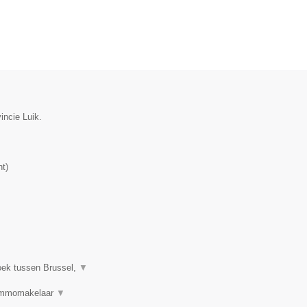
vincie Luik.
nt
)
oek tussen Brussel,
▼
 Immomakelaar
▼