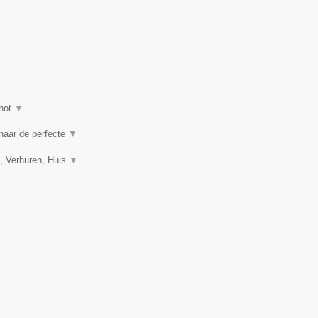
hot
▼
 naar de perfecte
▼
, Verhuren, Huis
▼