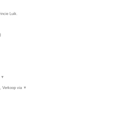
vincie Luik.
)
.
▼
, Verkoop via
▼