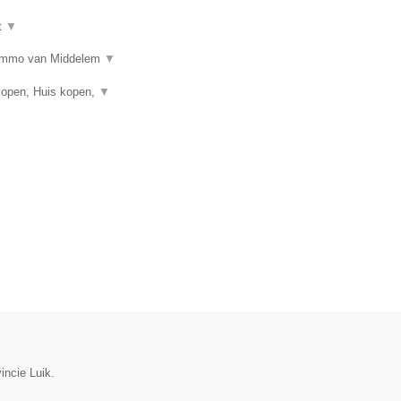
t
▼
n? Immo van Middelem
▼
kopen, Huis kopen,
▼
vincie Luik.