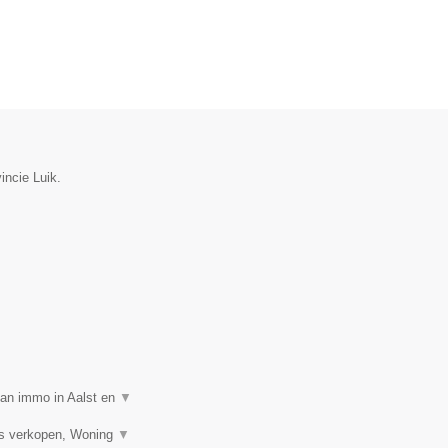
vincie Luik.
van immo in Aalst en
▼
is verkopen, Woning
▼