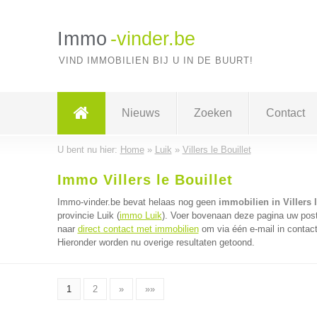
Immo
-vinder.be
VIND IMMOBILIEN BIJ U IN DE BUURT!
Nieuws
Zoeken
Contact
U bent nu hier:
Home
»
Luik
»
Villers le Bouillet
Immo Villers le Bouillet
Immo-vinder.be bevat helaas nog geen
immobilien in Villers l
provincie Luik (
immo Luik
). Voer bovenaan deze pagina uw postc
naar
direct contact met immobilien
om via één e-mail in contac
Hieronder worden nu overige resultaten getoond.
1
2
»
»»