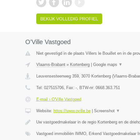
BEKIJK VOLLEDIG PROFIEL
O'Ville Vastgoed
Niet gevestigd in de plaats Villers le Bouillet en in de pro
Vlaams-Brabant
»
Kortenberg
|
Google maps
▼
Leuvensesteenweg 359
,
3070
Kortenberg
(
Vlaams-Braba
Tel:
027515706
, Fax:
-
, BTW-nr:
0668.363.751
E-mail › O'Ville Vastgoed
Website:
https://www.oville.be
|
Screenshot
▼
Uw vastgoedmakelaar in de regio Kortenberg en de drieh
Vastgoed immobiliën IMMO, Erkend Vastgoedmakelaar