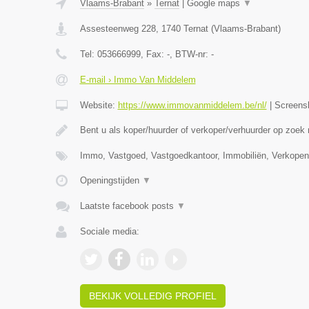
Vlaams-Brabant
»
Ternat
|
Google maps
▼
Assesteenweg 228
,
1740
Ternat
(
Vlaams-Brabant
)
Tel:
053666999
, Fax:
-
, BTW-nr:
-
E-mail › Immo Van Middelem
Website:
https://www.immovanmiddelem.be/nl/
|
Screens
Bent u als koper/huurder of verkoper/verhuurder op zoek
Immo, Vastgoed, Vastgoedkantoor, Immobiliën, Verkopen
Openingstijden
▼
Laatste facebook posts
▼
Sociale media:
BEKIJK VOLLEDIG PROFIEL