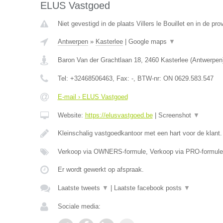
ELUS Vastgoed
Niet gevestigd in de plaats Villers le Bouillet en in de pro
Antwerpen
»
Kasterlee
|
Google maps
▼
Baron Van der Grachtlaan 18
,
2460
Kasterlee
(
Antwerpen
Tel:
+32468506463
, Fax:
-
, BTW-nr:
ON 0629.583.547
E-mail › ELUS Vastgoed
Website:
https://elusvastgoed.be
|
Screenshot
▼
Kleinschalig vastgoedkantoor met een hart voor de klant
Verkoop via OWNERS-formule, Verkoop via PRO-formule
Er wordt gewerkt op afspraak.
Laatste tweets
▼
|
Laatste facebook posts
▼
Sociale media: