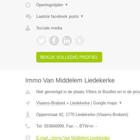
Openingstijden
▼
Laatste facebook posts
▼
Sociale media:
BEKIJK VOLLEDIG PROFIEL
Immo Van Middelem Liedekerke
Niet gevestigd in de plaats Villers le Bouillet en in de pro
Vlaams-Brabant
»
Liedekerke
|
Google maps
▼
Opperstraat 42
,
1770
Liedekerke
(
Vlaams-Brabant
)
Tel:
053666999
, Fax:
-
, BTW-nr:
-
E-mail › Immo Van Middelem Liedekerke