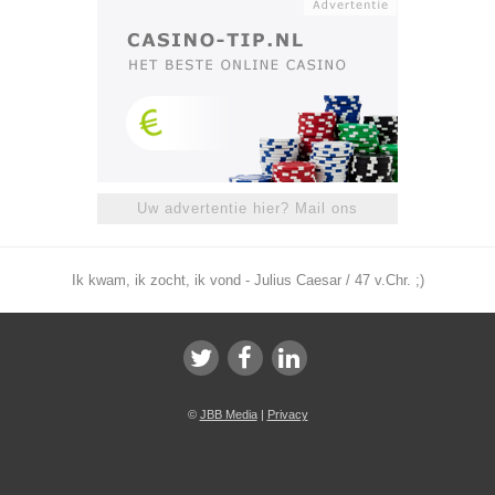
Uw advertentie hier? Mail ons
Ik kwam, ik zocht, ik vond - Julius Caesar / 47 v.Chr. ;)
©
JBB Media
|
Privacy