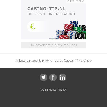
Uw advertentie hier? Mail ons
Ik kwam, ik zocht, ik vond - Julius Caesar / 47 v.Chr. ;)
©
JBB Media
|
Privacy