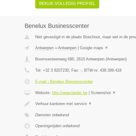
BEKIJK VOLLEDIG PROFIEL
Benelux Businesscenter
Niet gevestigd in de plaats Boechout, maar wel in de pro
Antwerpen
»
Antwerpen
|
Google maps
▼
Boomsesteenweg 690
,
2610
Antwerpen
(
Antwerpen
)
Tel:
+32 3 8207230
, Fax:
-
, BTW-nr:
438.399.418
E-mail › Benelux Businesscenter
Website:
http://www.benbc.be
|
Screenshot
▼
Verhuur kantoren met service
▼
Diensten onbekend
Openingstijden onbekend