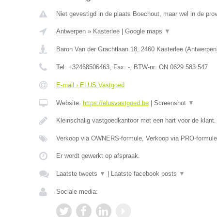
Niet gevestigd in de plaats Boechout, maar wel in de pro
Antwerpen
»
Kasterlee
|
Google maps
▼
Baron Van der Grachtlaan 18
,
2460
Kasterlee
(
Antwerpen
Tel:
+32468506463
, Fax:
-
, BTW-nr:
ON 0629.583.547
E-mail › ELUS Vastgoed
Website:
https://elusvastgoed.be
|
Screenshot
▼
Kleinschalig vastgoedkantoor met een hart voor de klant
Verkoop via OWNERS-formule, Verkoop via PRO-formule
Er wordt gewerkt op afspraak.
Laatste tweets
▼
|
Laatste facebook posts
▼
Sociale media: