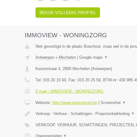
BEKIJK VOLLEDIG PROFIEL
IMMOVIEW - WONINGZORG
Niet gevestigd in de plaats Boechout, maar wel in de pro
Antwerpen
»
Mechelen
|
Google maps
▼
Keizerstraat 4
,
2800
Mechelen
(
Antwerpen
)
Tel:
015 20 15 60
, Fax:
015 20 25 59
, BTW-nr:
430 985 4
E-mail › IMMOVIEW - WONINGZORG
Website:
http://www.woningzorg.be
|
Screenshot
▼
Verkoop - Verhuur - Schattingen - Projectontwikkeling
▼
VERKOOP, VERHUUR, SCHATTINGEN, PROJECTEN, 
Openingstijden
▼