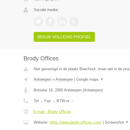
Sociale media:
BEKIJK VOLLEDIG PROFIEL
Brody Offices
Niet gevestigd in de plaats Boechout, maar wel in de pro
Antwerpen
»
Antwerpen
|
Google maps
▼
Britselei 19
,
2000
Antwerpen
(
Antwerpen
)
Tel:
-
, Fax:
-
, BTW-nr:
-
E-mail › Brody Offices
Website:
https://www.brody-offices.com/
|
Screenshot
▼