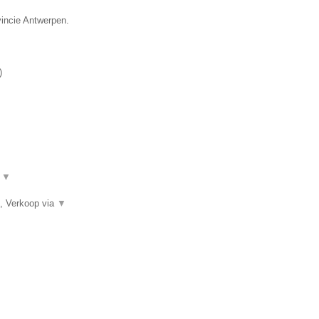
vincie Antwerpen.
)
.
▼
, Verkoop via
▼