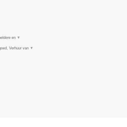
 heldere en
▼
goed, Verhuur van
▼