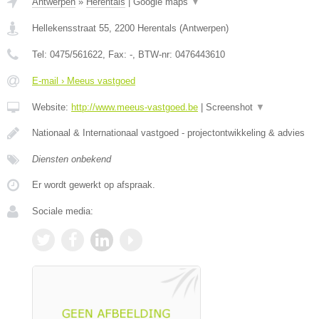
Antwerpen
»
Herentals
|
Google maps
▼
Hellekensstraat 55
,
2200
Herentals
(
Antwerpen
)
Tel:
0475/561622
, Fax:
-
, BTW-nr:
0476443610
E-mail › Meeus vastgoed
Website:
http://www.meeus-vastgoed.be
|
Screenshot
▼
Nationaal & Internationaal vastgoed - projectontwikkeling & advies
Diensten onbekend
Er wordt gewerkt op afspraak.
Sociale media: