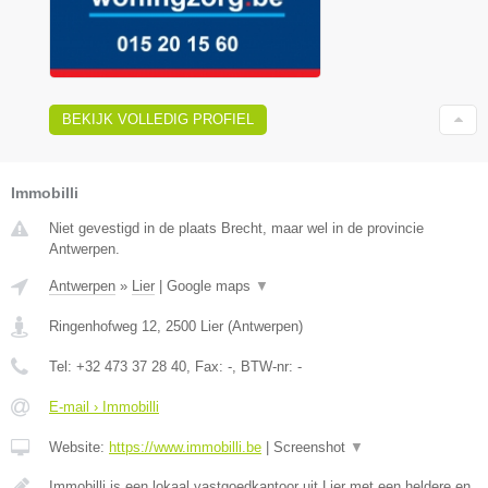
BEKIJK VOLLEDIG PROFIEL
Immobilli
Niet gevestigd in de plaats Brecht, maar wel in de provincie
Antwerpen.
Antwerpen
»
Lier
|
Google maps
▼
Ringenhofweg 12
,
2500
Lier
(
Antwerpen
)
Tel:
+32 473 37 28 40
, Fax:
-
, BTW-nr:
-
E-mail › Immobilli
Website:
https://www.immobilli.be
|
Screenshot
▼
Immobilli is een lokaal vastgoedkantoor uit Lier met een heldere en