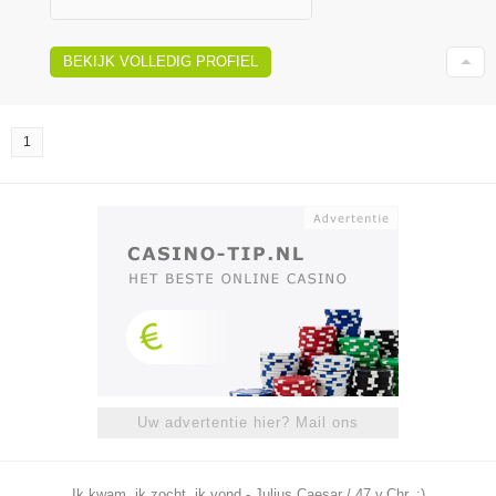
BEKIJK VOLLEDIG PROFIEL
1
Uw advertentie hier? Mail ons
Ik kwam, ik zocht, ik vond - Julius Caesar / 47 v.Chr. ;)