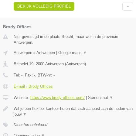
BEKIJK VOLLEDIG PROFIEL
Brody Offices
Niet gevestigd in de plaats Brecht, maar wel in de provincie
Antwerpen.
Antwerpen
»
Antwerpen
|
Google maps
▼
Britselei 19
,
2000
Antwerpen
(
Antwerpen
)
Tel:
-
, Fax:
-
, BTW-nr:
-
E-mail › Brody Offices
Website:
https://www.brody-offices.com/
|
Screenshot
▼
Wil je een flexibel kantoor huren dat zich aanpast aan de noden van
jouw
▼
Diensten onbekend
Openingstijden
▼