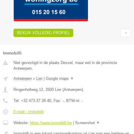
BEKIJK VOLLEDIG PROFIEL
Immobilli
Niet gevestigd in de plaats Dessel, maar wel in de provincie
Antwerpen.
Antwerpen
»
Lier
|
Google maps
▼
Ringenhofweg 12
,
2500
Lier
(
Antwerpen
)
Tel:
+32 473 37 28 40
, Fax:
-
, BTW-nr:
-
E-mail › Immobilli
Website:
https://www.immobilli.be
|
Screenshot
▼
Immobilli is een lokaal vastgoedkantoor uit Lier met een heldere en