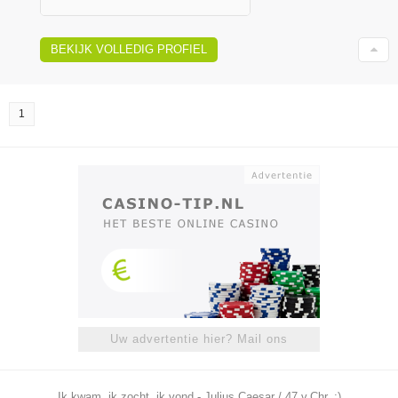
BEKIJK VOLLEDIG PROFIEL
1
Uw advertentie hier? Mail ons
Ik kwam, ik zocht, ik vond - Julius Caesar / 47 v.Chr. ;)