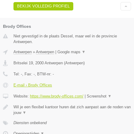
BEKIJK VOLLEDIG PROFIEL
Brody Offices
Niet gevestigd in de plaats Dessel, maar wel in de provincie
Antwerpen.
Antwerpen
»
Antwerpen
|
Google maps
▼
Britselei 19
,
2000
Antwerpen
(
Antwerpen
)
Tel:
-
, Fax:
-
, BTW-nr:
-
E-mail › Brody Offices
Website:
https://www.brody-offices.com/
|
Screenshot
▼
Wil je een flexibel kantoor huren dat zich aanpast aan de noden van
jouw
▼
Diensten onbekend
Openingstijden
▼