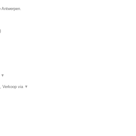
e Antwerpen.
)
.
▼
, Verkoop via
▼