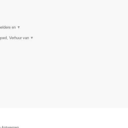
 heldere en
▼
goed, Verhuur van
▼
e Antwerpen.