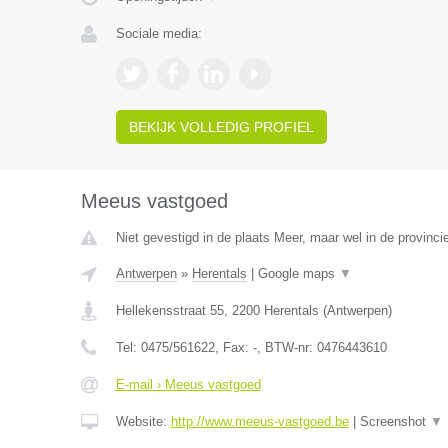
Sociale media:
BEKIJK VOLLEDIG PROFIEL
Meeus vastgoed
Niet gevestigd in de plaats Meer, maar wel in de provinci
Antwerpen
»
Herentals
|
Google maps
▼
Hellekensstraat 55
,
2200
Herentals
(
Antwerpen
)
Tel:
0475/561622
, Fax:
-
, BTW-nr:
0476443610
E-mail › Meeus vastgoed
Website:
http://www.meeus-vastgoed.be
|
Screenshot
▼