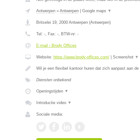
Antwerpen
»
Antwerpen
|
Google maps
▼
Britselei 19
,
2000
Antwerpen
(
Antwerpen
)
Tel:
-
, Fax:
-
, BTW-nr:
-
E-mail › Brody Offices
Website:
https://www.brody-offices.com/
|
Screenshot
▼
Wil je een flexibel kantoor huren dat zich aanpast aan d
Diensten onbekend
Openingstijden
▼
Introductie video
▼
Sociale media: