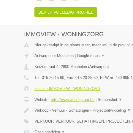
BEKIJK VOLLEDIG PROFIEL
IMMOVIEW - WONINGZORG
Niet gevestigd in de plaats Meer, maar wel in de provinci
Antwerpen
»
Mechelen
|
Google maps
▼
Keizerstraat 4
,
2800
Mechelen
(
Antwerpen
)
Tel:
015 20 15 60
, Fax:
015 20 25 59
, BTW-nr:
430 985 4
E-mail › IMMOVIEW - WONINGZORG
Website:
http://www.woningzorg.be
|
Screenshot
▼
Verkoop - Verhuur - Schattingen - Projectontwikkeling
▼
VERKOOP, VERHUUR, SCHATTINGEN, PROJECTEN, 
Openingstijden
▼