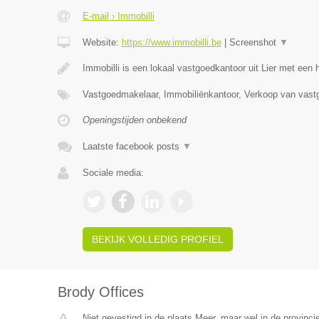
E-mail › Immobilli
Website:
https://www.immobilli.be
|
Screenshot
▼
Immobilli is een lokaal vastgoedkantoor uit Lier met een
Vastgoedmakelaar, Immobiliënkantoor, Verkoop van vast
Openingstijden onbekend
Laatste facebook posts
▼
Sociale media:
BEKIJK VOLLEDIG PROFIEL
Brody Offices
Niet gevestigd in de plaats Meer, maar wel in de provinci