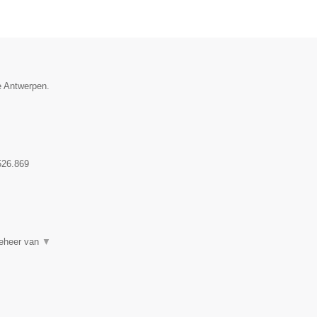
e Antwerpen.
526.869
beheer van
▼