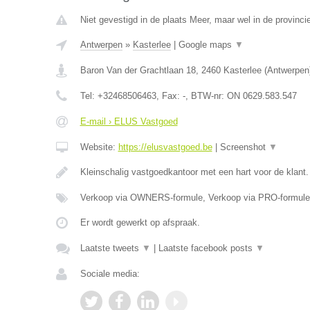
Niet gevestigd in de plaats Meer, maar wel in de provinci
Antwerpen
»
Kasterlee
|
Google maps
▼
Baron Van der Grachtlaan 18
,
2460
Kasterlee
(
Antwerpen
Tel:
+32468506463
, Fax:
-
, BTW-nr:
ON 0629.583.547
E-mail › ELUS Vastgoed
Website:
https://elusvastgoed.be
|
Screenshot
▼
Kleinschalig vastgoedkantoor met een hart voor de klant
Verkoop via OWNERS-formule, Verkoop via PRO-formule
Er wordt gewerkt op afspraak.
Laatste tweets
▼
|
Laatste facebook posts
▼
Sociale media: