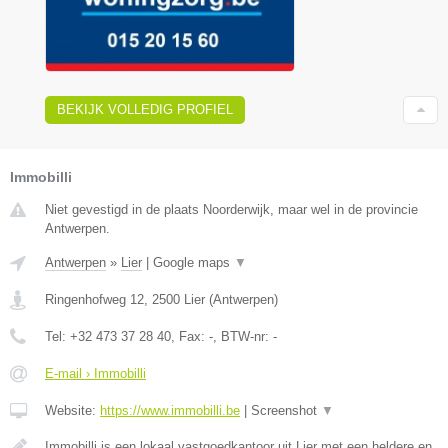
BEKIJK VOLLEDIG PROFIEL
Immobilli
Niet gevestigd in de plaats Noorderwijk, maar wel in de provincie
Antwerpen.
Antwerpen
»
Lier
|
Google maps
▼
Ringenhofweg 12
,
2500
Lier
(
Antwerpen
)
Tel:
+32 473 37 28 40
, Fax:
-
, BTW-nr:
-
E-mail › Immobilli
Website:
https://www.immobilli.be
|
Screenshot
▼
Immobilli is een lokaal vastgoedkantoor uit Lier met een heldere en