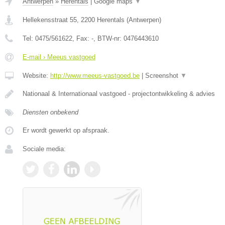
Antwerpen
»
Herentals
|
Google maps
▼
Hellekensstraat 55
,
2200
Herentals
(
Antwerpen
)
Tel:
0475/561622
, Fax:
-
, BTW-nr:
0476443610
E-mail › Meeus vastgoed
Website:
http://www.meeus-vastgoed.be
|
Screenshot
▼
Nationaal & Internationaal vastgoed - projectontwikkeling & advies
Diensten onbekend
Er wordt gewerkt op afspraak.
Sociale media: