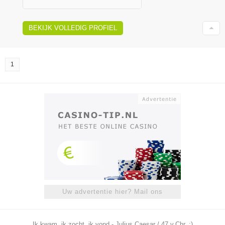
BEKIJK VOLLEDIG PROFIEL
1
Uw advertentie hier? Mail ons
Ik kwam, ik zocht, ik vond - Julius Caesar / 47 v.Chr. ;)