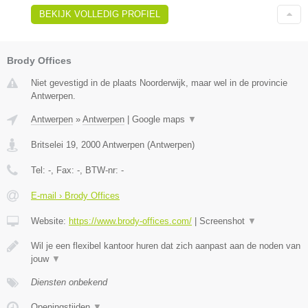
BEKIJK VOLLEDIG PROFIEL
Brody Offices
Niet gevestigd in de plaats Noorderwijk, maar wel in de provincie
Antwerpen.
Antwerpen
»
Antwerpen
|
Google maps
▼
Britselei 19
,
2000
Antwerpen
(
Antwerpen
)
Tel:
-
, Fax:
-
, BTW-nr:
-
E-mail › Brody Offices
Website:
https://www.brody-offices.com/
|
Screenshot
▼
Wil je een flexibel kantoor huren dat zich aanpast aan de noden van
jouw
▼
Diensten onbekend
Openingstijden
▼