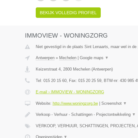
BEKIJK VOLLEDIG PROFIEL
IMMOVIEW - WONINGZORG
Niet gevestigd in de plaats Sint Lenaarts, maar wel in de
Antwerpen
»
Mechelen
|
Google maps
▼
Keizerstraat 4
,
2800
Mechelen
(
Antwerpen
)
Tel:
015 20 15 60
, Fax:
015 20 25 59
, BTW-nr:
430 985 4
E-mail › IMMOVIEW - WONINGZORG
Website:
http://www.woningzorg.be
|
Screenshot
▼
Verkoop - Verhuur - Schattingen - Projectontwikkeling
▼
VERKOOP, VERHUUR, SCHATTINGEN, PROJECTEN, 
Openingstijden
▼