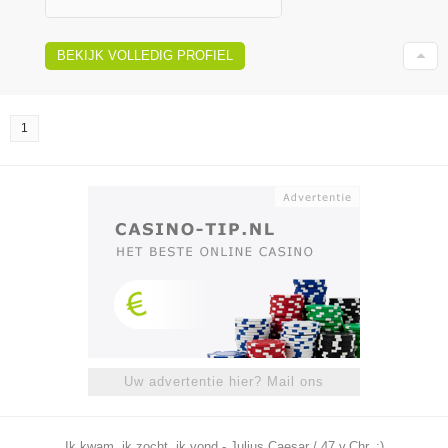
BEKIJK VOLLEDIG PROFIEL
1
Uw advertentie hier? Mail ons
Ik kwam, ik zocht, ik vond - Julius Caesar / 47 v.Chr. ;)