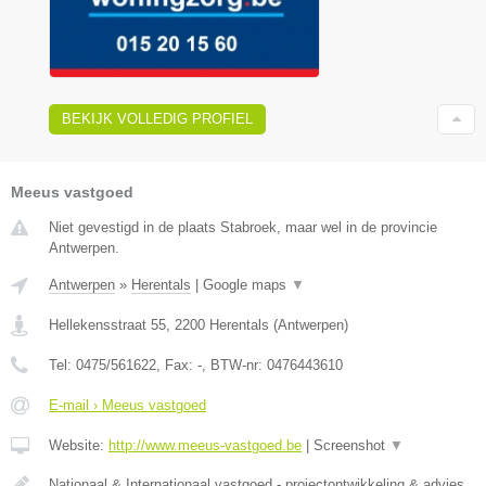
BEKIJK VOLLEDIG PROFIEL
Meeus vastgoed
Niet gevestigd in de plaats Stabroek, maar wel in de provincie
Antwerpen.
Antwerpen
»
Herentals
|
Google maps
▼
Hellekensstraat 55
,
2200
Herentals
(
Antwerpen
)
Tel:
0475/561622
, Fax:
-
, BTW-nr:
0476443610
E-mail › Meeus vastgoed
Website:
http://www.meeus-vastgoed.be
|
Screenshot
▼
Nationaal & Internationaal vastgoed - projectontwikkeling & advies