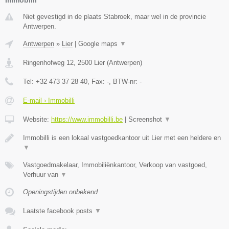
Immobilli
Niet gevestigd in de plaats Stabroek, maar wel in de provincie
Antwerpen.
Antwerpen
»
Lier
|
Google maps
▼
Ringenhofweg 12
,
2500
Lier
(
Antwerpen
)
Tel:
+32 473 37 28 40
, Fax:
-
, BTW-nr:
-
E-mail › Immobilli
Website:
https://www.immobilli.be
|
Screenshot
▼
Immobilli is een lokaal vastgoedkantoor uit Lier met een heldere en
▼
Vastgoedmakelaar, Immobiliënkantoor, Verkoop van vastgoed,
Verhuur van
▼
Openingstijden onbekend
Laatste facebook posts
▼