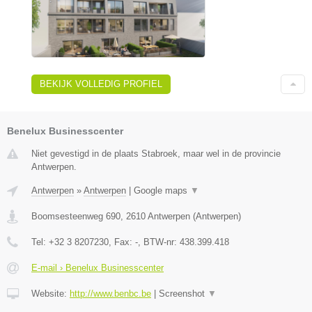
BEKIJK VOLLEDIG PROFIEL
Benelux Businesscenter
Niet gevestigd in de plaats Stabroek, maar wel in de provincie
Antwerpen.
Antwerpen
»
Antwerpen
|
Google maps
▼
Boomsesteenweg 690
,
2610
Antwerpen
(
Antwerpen
)
Tel:
+32 3 8207230
, Fax:
-
, BTW-nr:
438.399.418
E-mail › Benelux Businesscenter
Website:
http://www.benbc.be
|
Screenshot
▼