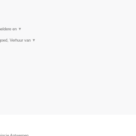
 heldere en
▼
goed, Verhuur van
▼
vincie Antwerpen.