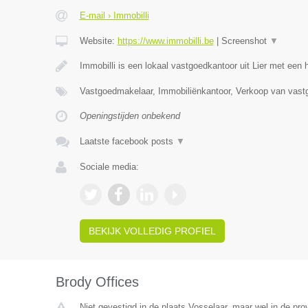
E-mail › Immobilli
Website:
https://www.immobilli.be
|
Screenshot
▼
Immobilli is een lokaal vastgoedkantoor uit Lier met een
Vastgoedmakelaar, Immobiliënkantoor, Verkoop van vast
Openingstijden onbekend
Laatste facebook posts
▼
Sociale media:
BEKIJK VOLLEDIG PROFIEL
Brody Offices
Niet gevestigd in de plaats Vosselaar, maar wel in de pro