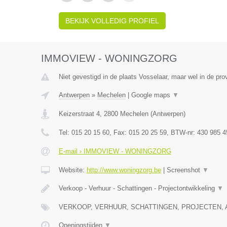
BEKIJK VOLLEDIG PROFIEL
IMMOVIEW - WONINGZORG
Niet gevestigd in de plaats Vosselaar, maar wel in de pro
Antwerpen
»
Mechelen
|
Google maps
▼
Keizerstraat 4
,
2800
Mechelen
(
Antwerpen
)
Tel:
015 20 15 60
, Fax:
015 20 25 59
, BTW-nr:
430 985 4
E-mail › IMMOVIEW - WONINGZORG
Website:
http://www.woningzorg.be
|
Screenshot
▼
Verkoop - Verhuur - Schattingen - Projectontwikkeling
▼
VERKOOP, VERHUUR, SCHATTINGEN, PROJECTEN, 
Openingstijden
▼