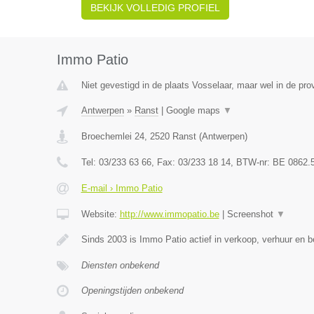
BEKIJK VOLLEDIG PROFIEL
Immo Patio
Niet gevestigd in de plaats Vosselaar, maar wel in de pro
Antwerpen
»
Ranst
|
Google maps
▼
Broechemlei 24
,
2520
Ranst
(
Antwerpen
)
Tel:
03/233 63 66
, Fax:
03/233 18 14
, BTW-nr:
BE 0862.
E-mail › Immo Patio
Website:
http://www.immopatio.be
|
Screenshot
▼
Sinds 2003 is Immo Patio actief in verkoop, verhuur en 
Diensten onbekend
Openingstijden onbekend