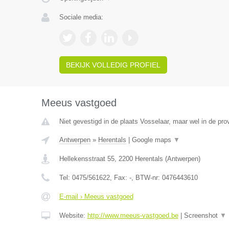
Sociale media:
BEKIJK VOLLEDIG PROFIEL
Meeus vastgoed
Niet gevestigd in de plaats Vosselaar, maar wel in de pro
Antwerpen
»
Herentals
|
Google maps
▼
Hellekensstraat 55
,
2200
Herentals
(
Antwerpen
)
Tel:
0475/561622
, Fax:
-
, BTW-nr:
0476443610
E-mail › Meeus vastgoed
Website:
http://www.meeus-vastgoed.be
|
Screenshot
▼