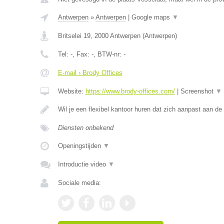
Antwerpen
»
Antwerpen
|
Google maps
▼
Britselei 19
,
2000
Antwerpen
(
Antwerpen
)
Tel:
-
, Fax:
-
, BTW-nr:
-
E-mail › Brody Offices
Website:
https://www.brody-offices.com/
|
Screenshot
▼
Wil je een flexibel kantoor huren dat zich aanpast aan d
Diensten onbekend
Openingstijden
▼
Introductie video
▼
Sociale media: