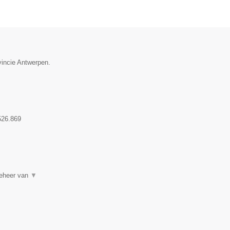
vincie Antwerpen.
526.869
beheer van
▼