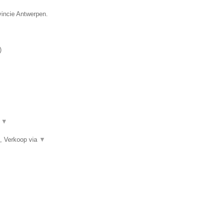
vincie Antwerpen.
)
.
▼
, Verkoop via
▼