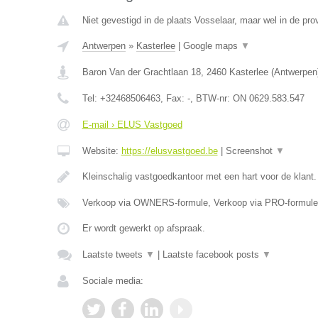
Niet gevestigd in de plaats Vosselaar, maar wel in de pro
Antwerpen
»
Kasterlee
|
Google maps
▼
Baron Van der Grachtlaan 18
,
2460
Kasterlee
(
Antwerpen
Tel:
+32468506463
, Fax:
-
, BTW-nr:
ON 0629.583.547
E-mail › ELUS Vastgoed
Website:
https://elusvastgoed.be
|
Screenshot
▼
Kleinschalig vastgoedkantoor met een hart voor de klant
Verkoop via OWNERS-formule, Verkoop via PRO-formule
Er wordt gewerkt op afspraak.
Laatste tweets
▼
|
Laatste facebook posts
▼
Sociale media: