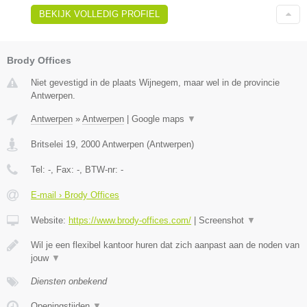
BEKIJK VOLLEDIG PROFIEL
Brody Offices
Niet gevestigd in de plaats Wijnegem, maar wel in de provincie
Antwerpen.
Antwerpen
»
Antwerpen
|
Google maps
▼
Britselei 19
,
2000
Antwerpen
(
Antwerpen
)
Tel:
-
, Fax:
-
, BTW-nr:
-
E-mail › Brody Offices
Website:
https://www.brody-offices.com/
|
Screenshot
▼
Wil je een flexibel kantoor huren dat zich aanpast aan de noden van
jouw
▼
Diensten onbekend
Openingstijden
▼