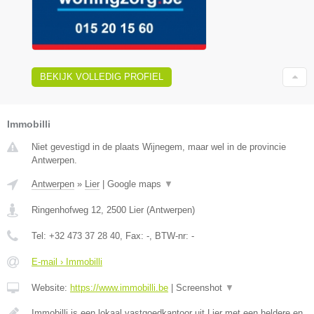
BEKIJK VOLLEDIG PROFIEL
Immobilli
Niet gevestigd in de plaats Wijnegem, maar wel in de provincie
Antwerpen.
Antwerpen
»
Lier
|
Google maps
▼
Ringenhofweg 12
,
2500
Lier
(
Antwerpen
)
Tel:
+32 473 37 28 40
, Fax:
-
, BTW-nr:
-
E-mail › Immobilli
Website:
https://www.immobilli.be
|
Screenshot
▼
Immobilli is een lokaal vastgoedkantoor uit Lier met een heldere en