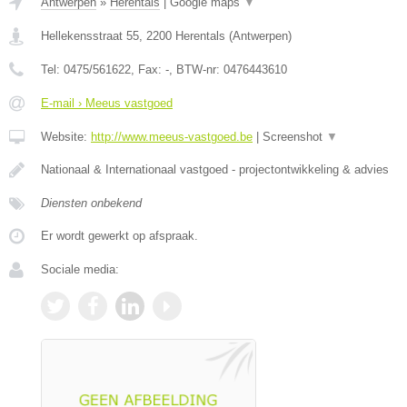
Antwerpen
»
Herentals
|
Google maps
▼
Hellekensstraat 55
,
2200
Herentals
(
Antwerpen
)
Tel:
0475/561622
, Fax:
-
, BTW-nr:
0476443610
E-mail › Meeus vastgoed
Website:
http://www.meeus-vastgoed.be
|
Screenshot
▼
Nationaal & Internationaal vastgoed - projectontwikkeling & advies
Diensten onbekend
Er wordt gewerkt op afspraak.
Sociale media: