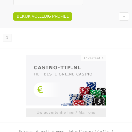
BEKIJK VOLLEDIG PROFIEL
1
Uw advertentie hier? Mail ons
Ik kwam, ik zocht, ik vond - Julius Caesar / 47 v.Chr. ;)