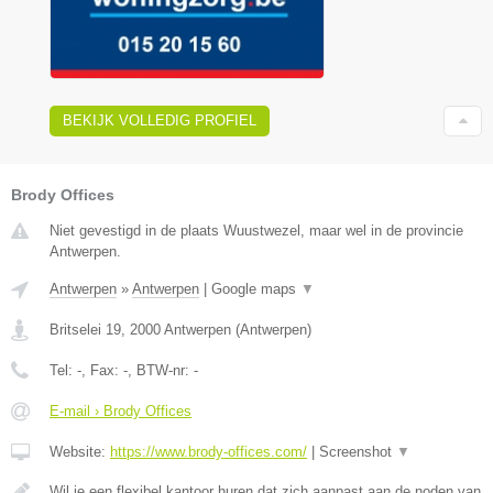
BEKIJK VOLLEDIG PROFIEL
Brody Offices
Niet gevestigd in de plaats Wuustwezel, maar wel in de provincie
Antwerpen.
Antwerpen
»
Antwerpen
|
Google maps
▼
Britselei 19
,
2000
Antwerpen
(
Antwerpen
)
Tel:
-
, Fax:
-
, BTW-nr:
-
E-mail › Brody Offices
Website:
https://www.brody-offices.com/
|
Screenshot
▼
Wil je een flexibel kantoor huren dat zich aanpast aan de noden van