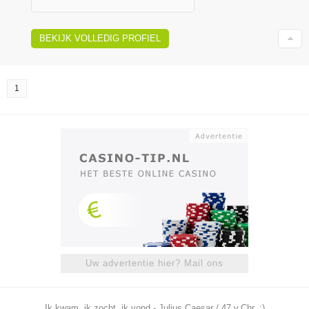
BEKIJK VOLLEDIG PROFIEL
1
Uw advertentie hier? Mail ons
Ik kwam, ik zocht, ik vond - Julius Caesar / 47 v.Chr. ;)