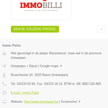
BEKIJK VOLLEDIG PROFIEL
Immo Patio
Niet gevestigd in de plaats Wuustwezel, maar wel in de provincie
Antwerpen.
Antwerpen
»
Ranst
|
Google maps
▼
Broechemlei 24
,
2520
Ranst
(
Antwerpen
)
Tel:
03/233 63 66
, Fax:
03/233 18 14
, BTW-nr:
BE 0862.526.869
E-mail › Immo Patio
Website:
http://www.immopatio.be
|
Screenshot
▼