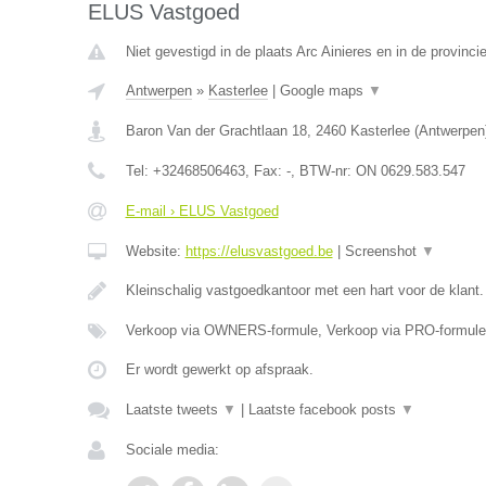
ELUS Vastgoed
Niet gevestigd in de plaats Arc Ainieres en in de provin
Antwerpen
»
Kasterlee
|
Google maps
▼
Baron Van der Grachtlaan 18
,
2460
Kasterlee
(
Antwerpen
Tel:
+32468506463
, Fax:
-
, BTW-nr:
ON 0629.583.547
E-mail › ELUS Vastgoed
Website:
https://elusvastgoed.be
|
Screenshot
▼
Kleinschalig vastgoedkantoor met een hart voor de klant
Verkoop via OWNERS-formule, Verkoop via PRO-formule
Er wordt gewerkt op afspraak.
Laatste tweets
▼
|
Laatste facebook posts
▼
Sociale media: