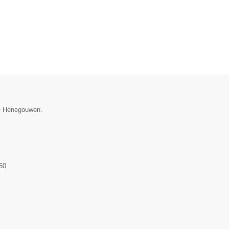
cie Henegouwen.
50