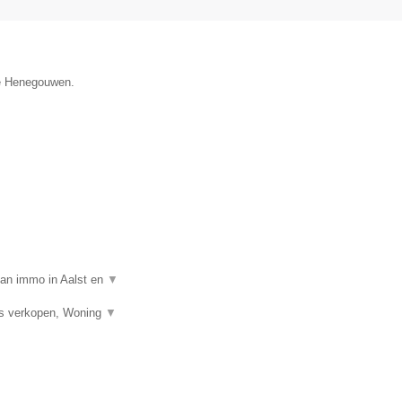
cie Henegouwen.
van immo in Aalst en
▼
is verkopen, Woning
▼