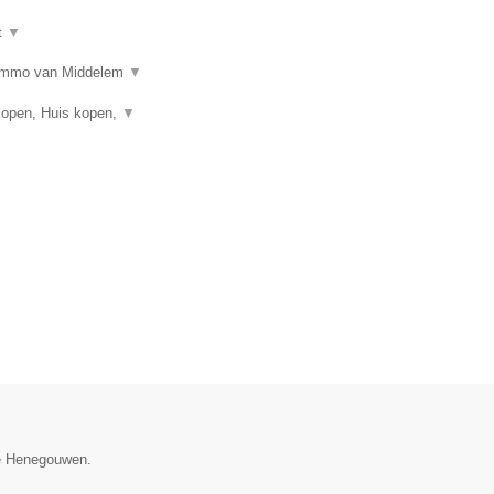
t
▼
n? Immo van Middelem
▼
kopen, Huis kopen,
▼
cie Henegouwen.