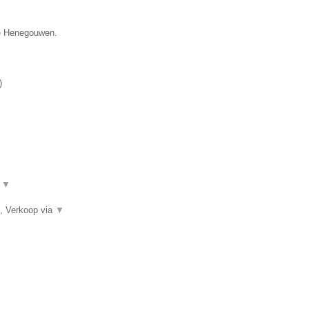
cie Henegouwen.
)
.
▼
, Verkoop via
▼