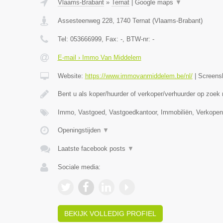
Vlaams-Brabant
»
Ternat
|
Google maps
▼
Assesteenweg 228
,
1740
Ternat
(
Vlaams-Brabant
)
Tel:
053666999
, Fax:
-
, BTW-nr:
-
E-mail › Immo Van Middelem
Website:
https://www.immovanmiddelem.be/nl/
|
Screens
Bent u als koper/huurder of verkoper/verhuurder op zoek
Immo, Vastgoed, Vastgoedkantoor, Immobiliën, Verkopen
Openingstijden
▼
Laatste facebook posts
▼
Sociale media:
BEKIJK VOLLEDIG PROFIEL