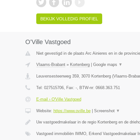
BEKIJK VOLLEDIG PROFIEL
O'Ville Vastgoed
Niet gevestigd in de plaats Arc Ainieres en in de provin
Vlaams-Brabant
»
Kortenberg
|
Google maps
▼
Leuvensesteenweg 359
,
3070
Kortenberg
(
Vlaams-Braba
Tel:
027515706
, Fax:
-
, BTW-nr:
0668.363.751
E-mail › O'Ville Vastgoed
Website:
https://www.oville.be
|
Screenshot
▼
Uw vastgoedmakelaar in de regio Kortenberg en de drieh
Vastgoed immobiliën IMMO, Erkend Vastgoedmakelaar