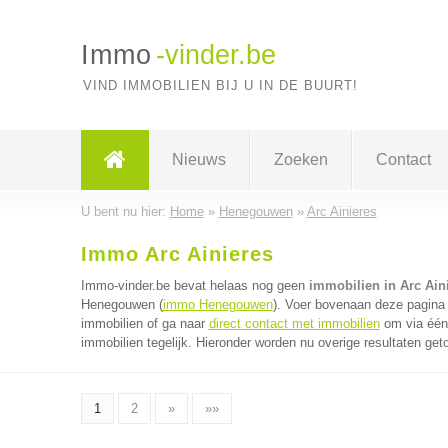
Immo
-vinder.be
VIND IMMOBILIEN BIJ U IN DE BUURT!
Nieuws
Zoeken
Contact
U bent nu hier:
Home
»
Henegouwen
»
Arc Ainieres
Immo Arc Ainieres
Immo-vinder.be bevat helaas nog geen
immobilien in Arc Ain
Henegouwen (
immo Henegouwen
). Voer bovenaan deze pagina 
immobilien of ga naar
direct contact met immobilien
om via één 
immobilien tegelijk. Hieronder worden nu overige resultaten get
1
2
»
»»