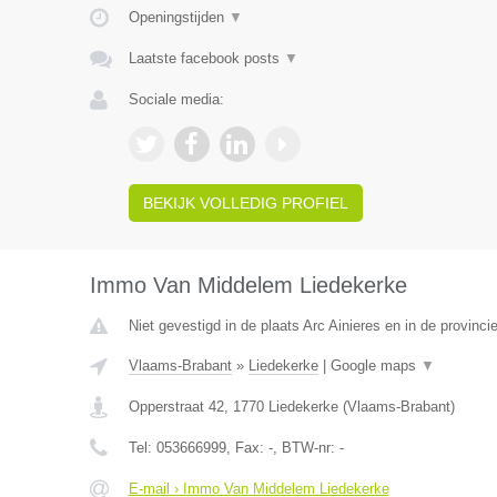
Openingstijden
▼
Laatste facebook posts
▼
Sociale media:
BEKIJK VOLLEDIG PROFIEL
Immo Van Middelem Liedekerke
Niet gevestigd in de plaats Arc Ainieres en in de provin
Vlaams-Brabant
»
Liedekerke
|
Google maps
▼
Opperstraat 42
,
1770
Liedekerke
(
Vlaams-Brabant
)
Tel:
053666999
, Fax:
-
, BTW-nr:
-
E-mail › Immo Van Middelem Liedekerke