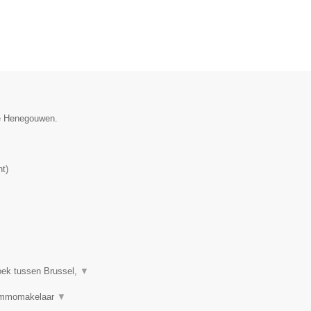
cie Henegouwen.
nt
)
oek tussen Brussel,
▼
 Immomakelaar
▼