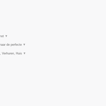
hot
▼
 naar de perfecte
▼
, Verhuren, Huis
▼