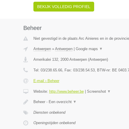
BEKIJK VOLLEDIG PROFIEL
Beheer
Niet gevestigd in de plaats Arc Ainieres en in de provin
Antwerpen
»
Antwerpen
|
Google maps
▼
Amerikalei 132
,
2000
Antwerpen
(
Antwerpen
)
Tel:
03/238.65.66
, Fax:
03/238.54.53
, BTW-nr:
BE 0403.
E-mail › Beheer
Website:
http://www.beheer.be
|
Screenshot
▼
Beheer - Een overzicht
▼
Diensten onbekend
Openingstijden onbekend