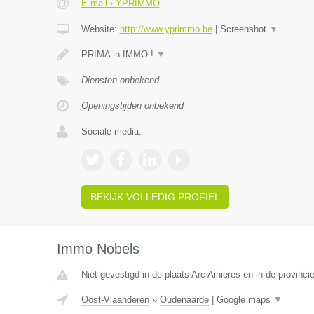
E-mail › YPRIMMO
Website:
http://www.yprimmo.be
|
Screenshot
▼
PRIMA in IMMO !
▼
Diensten onbekend
Openingstijden onbekend
Sociale media:
BEKIJK VOLLEDIG PROFIEL
Immo Nobels
Niet gevestigd in de plaats Arc Ainieres en in de provin
Oost-Vlaanderen
»
Oudenaarde
|
Google maps
▼