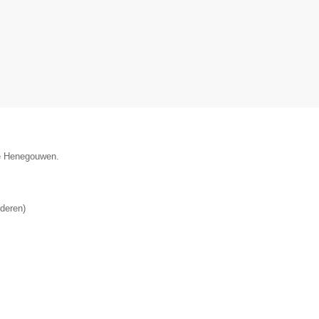
cie Henegouwen.
deren
)