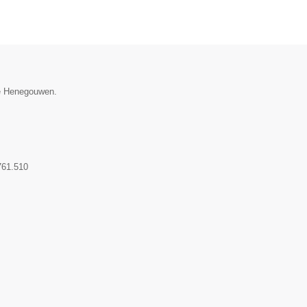
cie Henegouwen.
761.510