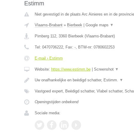
Estimm
Niet gevestigd in de plaats Arc Ainieres en in de provin
Vlaams-Brabant
»
Bierbeek
|
Google maps
▼
Pimberg 112
,
3360
Bierbeek
(
Vlaams-Brabant
)
Tel:
0470706222
, Fax:
-
, BTW-nr:
0780602253
E-mail › Estimm
Website:
https://www.estimm.be
|
Screenshot
▼
Uw onafhankelijke en beëdigd schatter, Estimm.
▼
Vastgoed expert, Beëdigd schatter, Vlabel schatter, Sch
Openingstijden onbekend
Sociale media: