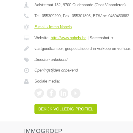
Aalststraat 132
,
9700
Oudenaarde
(
Oost-Vlaanderen
)
Tel:
055309290
, Fax:
055301895
, BTW-nr:
0460450882
E-mail › Immo Nobels
Website:
http://www.nobels.be
|
Screenshot
▼
vastgoedkantoor, gespecialiseerd in verkoop en verhuur.
Diensten onbekend
Openingstijden onbekend
Sociale media:
BEKIJK VOLLEDIG PROFIEL
IMMOGROEP