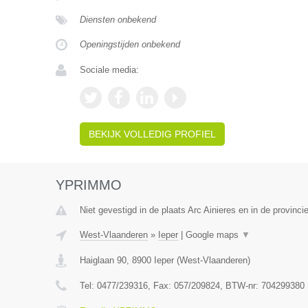
Diensten onbekend
Openingstijden onbekend
Sociale media:
BEKIJK VOLLEDIG PROFIEL
YPRIMMO
Niet gevestigd in de plaats Arc Ainieres en in de provin
West-Vlaanderen
»
Ieper
|
Google maps
▼
Haiglaan 90
,
8900
Ieper
(
West-Vlaanderen
)
Tel:
0477/239316
, Fax:
057/209824
, BTW-nr:
704299380