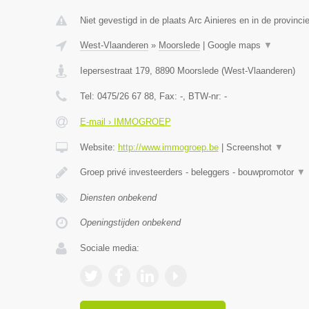
Niet gevestigd in de plaats Arc Ainieres en in de provin
West-Vlaanderen
»
Moorslede
|
Google maps
▼
Iepersestraat 179
,
8890
Moorslede
(
West-Vlaanderen
)
Tel:
0475/26 67 88
, Fax:
-
, BTW-nr:
-
E-mail › IMMOGROEP
Website:
http://www.immogroep.be
|
Screenshot
▼
Groep privé investeerders - beleggers - bouwpromotor
▼
Diensten onbekend
Openingstijden onbekend
Sociale media: