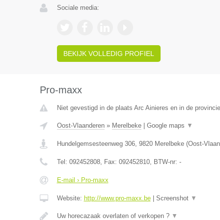
Sociale media:
BEKIJK VOLLEDIG PROFIEL
Pro-maxx
Niet gevestigd in de plaats Arc Ainieres en in de provin
Oost-Vlaanderen
»
Merelbeke
|
Google maps
▼
Hundelgemsesteenweg 306
,
9820
Merelbeke
(
Oost-Vlaan
Tel:
092452808
, Fax:
092452810
, BTW-nr:
-
E-mail › Pro-maxx
Website:
http://www.pro-maxx.be
|
Screenshot
▼
Uw horecazaak overlaten of verkopen ?
▼