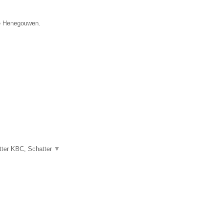
cie Henegouwen.
atter KBC, Schatter
▼