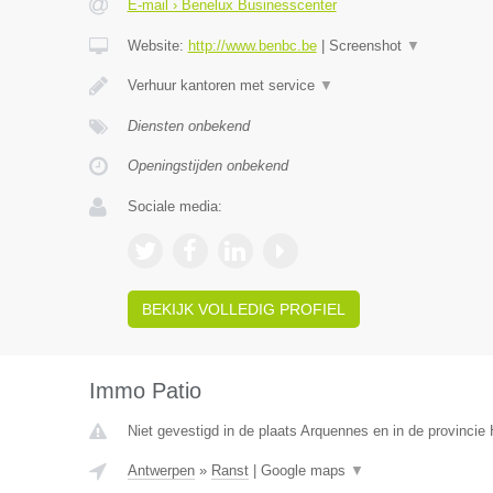
E-mail › Benelux Businesscenter
Website:
http://www.benbc.be
|
Screenshot
▼
Verhuur kantoren met service
▼
Diensten onbekend
Openingstijden onbekend
Sociale media:
BEKIJK VOLLEDIG PROFIEL
Immo Patio
Niet gevestigd in de plaats Arquennes en in de provinci
Antwerpen
»
Ranst
|
Google maps
▼