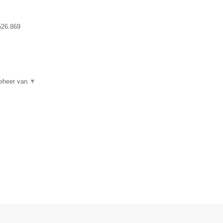
526.869
beheer van
▼