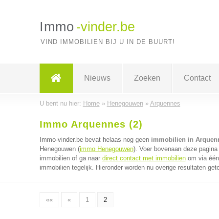
Immo
-vinder.be
VIND IMMOBILIEN BIJ U IN DE BUURT!
Nieuws
Zoeken
Contact
U bent nu hier:
Home
»
Henegouwen
»
Arquennes
Immo Arquennes (2)
Immo-vinder.be bevat helaas nog geen
immobilien in Arquen
Henegouwen (
immo Henegouwen
). Voer bovenaan deze pagina 
immobilien of ga naar
direct contact met immobilien
om via één 
immobilien tegelijk. Hieronder worden nu overige resultaten get
««
«
1
2