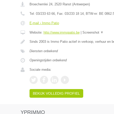
Broechemlei 24
,
2520
Ranst
(
Antwerpen
)
Tel:
03/233 63 66
, Fax:
03/233 18 14
, BTW-nr:
BE 0862.
E-mail › Immo Patio
Website:
http://www.immopatio.be
|
Screenshot
▼
Sinds 2003 is Immo Patio actief in verkoop, verhuur en 
Diensten onbekend
Openingstijden onbekend
Sociale media:
BEKIJK VOLLEDIG PROFIEL
YPRIMMO