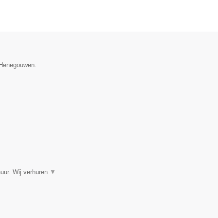
e Henegouwen.
huur. Wij verhuren
▼