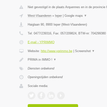
Niet gevestigd in de plaats Arquennes en in de provinci
West-Vlaanderen
»
Ieper
|
Google maps
▼
Haiglaan 90
,
8900
Ieper
(
West-Vlaanderen
)
Tel:
0477/239316
, Fax:
057/209824
, BTW-nr:
704299380
E-mail › YPRIMMO
Website:
http://www.yprimmo.be
|
Screenshot
▼
PRIMA in IMMO !
▼
Diensten onbekend
Openingstijden onbekend
Sociale media: