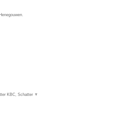
e Henegouwen.
atter KBC, Schatter
▼