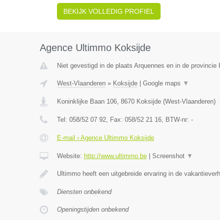
BEKIJK VOLLEDIG PROFIEL
Agence Ultimmo Koksijde
Niet gevestigd in de plaats Arquennes en in de provinci
West-Vlaanderen
»
Koksijde
|
Google maps
▼
Koninklijke Baan 106
,
8670
Koksijde
(
West-Vlaanderen
)
Tel:
058/52 07 92
, Fax:
058/52 21 16
, BTW-nr:
-
E-mail › Agence Ultimmo Koksijde
Website:
http://www.ultimmo.be
|
Screenshot
▼
Ultimmo heeft een uitgebreide ervaring in de vakantiever
Diensten onbekend
Openingstijden onbekend