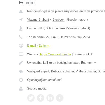
Estimm
Niet gevestigd in de plaats Arquennes en in de provinci
Vlaams-Brabant
»
Bierbeek
|
Google maps
▼
Pimberg 112
,
3360
Bierbeek
(
Vlaams-Brabant
)
Tel:
0470706222
, Fax:
-
, BTW-nr:
0780602253
E-mail › Estimm
Website:
https://www.estimm.be
|
Screenshot
▼
Uw onafhankelijke en beëdigd schatter, Estimm.
▼
Vastgoed expert, Beëdigd schatter, Vlabel schatter, Sch
Openingstijden onbekend
Sociale media: