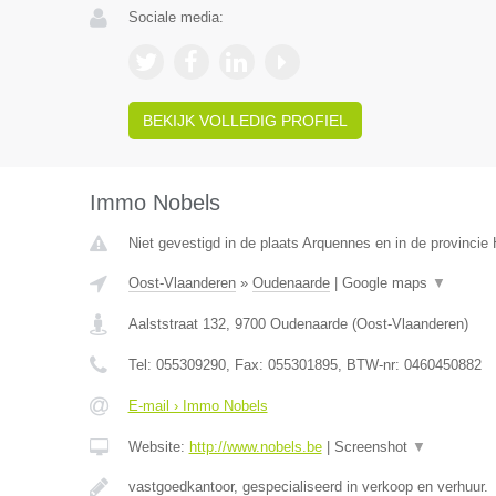
Sociale media:
BEKIJK VOLLEDIG PROFIEL
Immo Nobels
Niet gevestigd in de plaats Arquennes en in de provinci
Oost-Vlaanderen
»
Oudenaarde
|
Google maps
▼
Aalststraat 132
,
9700
Oudenaarde
(
Oost-Vlaanderen
)
Tel:
055309290
, Fax:
055301895
, BTW-nr:
0460450882
E-mail › Immo Nobels
Website:
http://www.nobels.be
|
Screenshot
▼
vastgoedkantoor, gespecialiseerd in verkoop en verhuur.