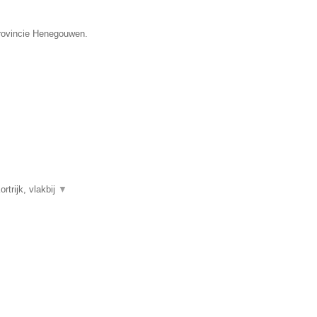
provincie Henegouwen.
trijk, vlakbij
▼