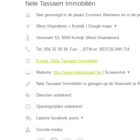
Nele Tassaert Immobiliën
Niet gevestigd in de plaats Comines Warneton en in de 
West-Vlaanderen
»
Kortrijk
|
Google maps
▼
Veemarkt 53
,
8500
Kortrijk
(
West-Vlaanderen
)
Tel:
056 32 39 39
, Fax:
-
, BTW-nr:
BE0726.848.714
E-mail › Nele Tassaert Immobiliën
Website:
http://www.neletassaert.be
|
Screenshot
▼
Nele Tassaert Immobiliën is gelegen op de Veemarkt te Kor
Diensten onbekend
Openingstijden onbekend
Laatste facebook posts
▼
Sociale media: