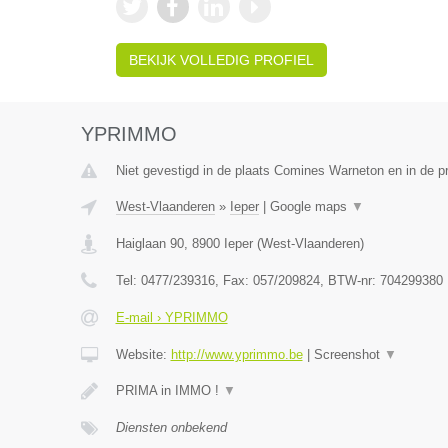
BEKIJK VOLLEDIG PROFIEL
YPRIMMO
Niet gevestigd in de plaats Comines Warneton en in de 
West-Vlaanderen
»
Ieper
|
Google maps
▼
Haiglaan 90
,
8900
Ieper
(
West-Vlaanderen
)
Tel:
0477/239316
, Fax:
057/209824
, BTW-nr:
704299380
E-mail › YPRIMMO
Website:
http://www.yprimmo.be
|
Screenshot
▼
PRIMA in IMMO !
▼
Diensten onbekend