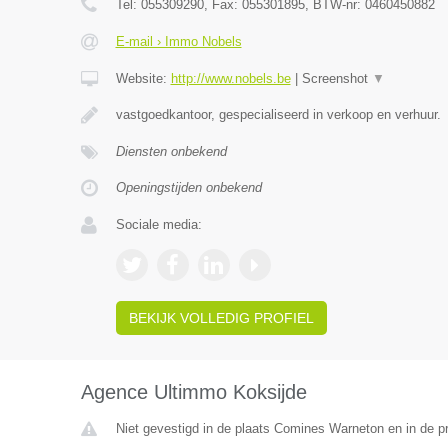
Tel:
055309290
, Fax:
055301895
, BTW-nr:
0460450882
E-mail › Immo Nobels
Website:
http://www.nobels.be
|
Screenshot
▼
vastgoedkantoor, gespecialiseerd in verkoop en verhuur.
Diensten onbekend
Openingstijden onbekend
Sociale media:
BEKIJK VOLLEDIG PROFIEL
Agence Ultimmo Koksijde
Niet gevestigd in de plaats Comines Warneton en in de 