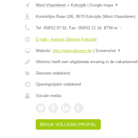
West-Vlaanderen
»
Koksijde
|
Google maps
▼
Koninklijke Baan 106
,
8670
Koksijde
(
West-Vlaanderen
)
Tel:
058/52 07 92
, Fax:
058/52 21 16
, BTW-nr:
-
E-mail › Agence Ultimmo Koksijde
Website:
http://www.ultimmo.be
|
Screenshot
▼
Ultimmo heeft een uitgebreide ervaring in de vakantiever
Diensten onbekend
Openingstijden onbekend
Sociale media:
BEKIJK VOLLEDIG PROFIEL