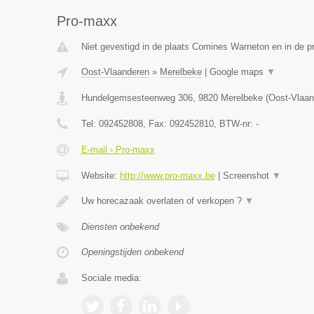
Pro-maxx
Niet gevestigd in de plaats Comines Warneton en in de 
Oost-Vlaanderen
»
Merelbeke
|
Google maps
▼
Hundelgemsesteenweg 306
,
9820
Merelbeke
(
Oost-Vlaan
Tel:
092452808
, Fax:
092452810
, BTW-nr:
-
E-mail › Pro-maxx
Website:
http://www.pro-maxx.be
|
Screenshot
▼
Uw horecazaak overlaten of verkopen ?
▼
Diensten onbekend
Openingstijden onbekend
Sociale media: