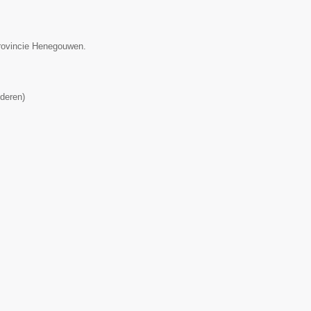
provincie Henegouwen.
deren
)