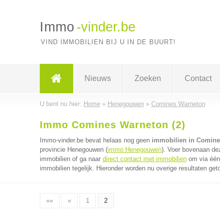
Immo
-vinder.be
VIND IMMOBILIEN BIJ U IN DE BUURT!
Nieuws
Zoeken
Contact
U bent nu hier:
Home
»
Henegouwen
»
Comines Warneton
Immo Comines Warneton (2)
Immo-vinder.be bevat helaas nog geen
immobilien in Comine
provincie Henegouwen (
immo Henegouwen
). Voer bovenaan dez
immobilien of ga naar
direct contact met immobilien
om via één 
immobilien tegelijk. Hieronder worden nu overige resultaten get
««
«
1
2