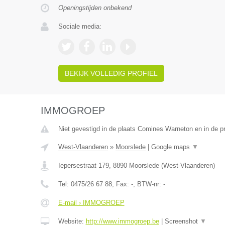
Openingstijden onbekend
Sociale media:
BEKIJK VOLLEDIG PROFIEL
IMMOGROEP
Niet gevestigd in de plaats Comines Warneton en in de 
West-Vlaanderen
»
Moorslede
|
Google maps
▼
Iepersestraat 179
,
8890
Moorslede
(
West-Vlaanderen
)
Tel:
0475/26 67 88
, Fax:
-
, BTW-nr:
-
E-mail › IMMOGROEP
Website:
http://www.immogroep.be
|
Screenshot
▼