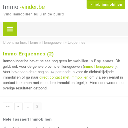
Ik heb
immobilien
Immo
-vinder.be
Vind immobilien bij u in de buurt!
U bent nu hier:
Home
»
Henegouwen
»
Erquennes
Immo Erquennes (2)
Immo-vinder.be bevat helaas nog geen
immobilien in Erquennes
. Dit
geldt ook voor de gehele provincie Henegouwen (
immo Henegouwen
).
Voer bovenaan deze pagina uw postcode in voor de dichtstbijzijnde
immobilien of ga naar
direct contact met immobilien
om via één e-mail in
contact te komen met meerdere immobilien tegelijk. Hieronder worden nu
overige resultaten getoond.
««
«
1
2
Nele Tassaert Immobiliën