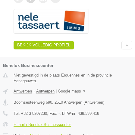
BEKIJK VOLLEDIG PROFIEL
Benelux Businesscenter
Niet gevestigd in de plaats Erquennes en in de provincie
Henegouwen.
Antwerpen
»
Antwerpen
|
Google maps
▼
Boomsesteenweg 690
,
2610
Antwerpen
(
Antwerpen
)
Tel:
+32 3 8207230
, Fax:
-
, BTW-nr:
438.399.418
E-mail › Benelux Businesscenter