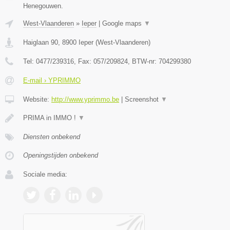
Henegouwen.
West-Vlaanderen
»
Ieper
|
Google maps
▼
Haiglaan 90
,
8900
Ieper
(
West-Vlaanderen
)
Tel:
0477/239316
, Fax:
057/209824
, BTW-nr:
704299380
E-mail › YPRIMMO
Website:
http://www.yprimmo.be
|
Screenshot
▼
PRIMA in IMMO !
▼
Diensten onbekend
Openingstijden onbekend
Sociale media: