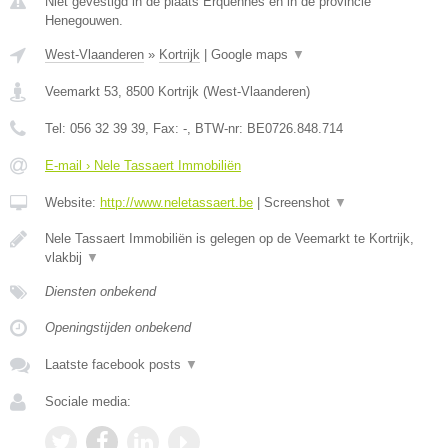
Niet gevestigd in de plaats Erquennes en in de provincie
Henegouwen.
West-Vlaanderen
»
Kortrijk
|
Google maps
▼
Veemarkt 53
,
8500
Kortrijk
(
West-Vlaanderen
)
Tel:
056 32 39 39
, Fax:
-
, BTW-nr:
BE0726.848.714
E-mail › Nele Tassaert Immobiliën
Website:
http://www.neletassaert.be
|
Screenshot
▼
Nele Tassaert Immobiliën is gelegen op de Veemarkt te Kortrijk,
vlakbij
▼
Diensten onbekend
Openingstijden onbekend
Laatste facebook posts
▼
Sociale media: