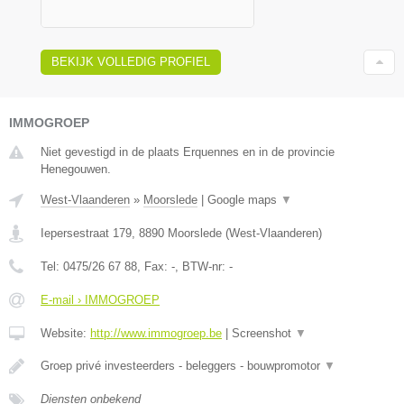
BEKIJK VOLLEDIG PROFIEL
IMMOGROEP
Niet gevestigd in de plaats Erquennes en in de provincie
Henegouwen.
West-Vlaanderen
»
Moorslede
|
Google maps
▼
Iepersestraat 179
,
8890
Moorslede
(
West-Vlaanderen
)
Tel:
0475/26 67 88
, Fax:
-
, BTW-nr:
-
E-mail › IMMOGROEP
Website:
http://www.immogroep.be
|
Screenshot
▼
Groep privé investeerders - beleggers - bouwpromotor
▼
Diensten onbekend