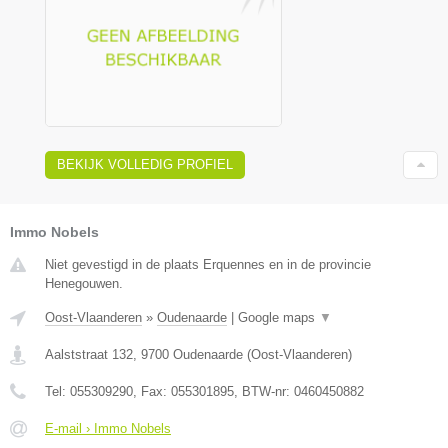
BEKIJK VOLLEDIG PROFIEL
Immo Nobels
Niet gevestigd in de plaats Erquennes en in de provincie
Henegouwen.
Oost-Vlaanderen
»
Oudenaarde
|
Google maps
▼
Aalststraat 132
,
9700
Oudenaarde
(
Oost-Vlaanderen
)
Tel:
055309290
, Fax:
055301895
, BTW-nr:
0460450882
E-mail › Immo Nobels