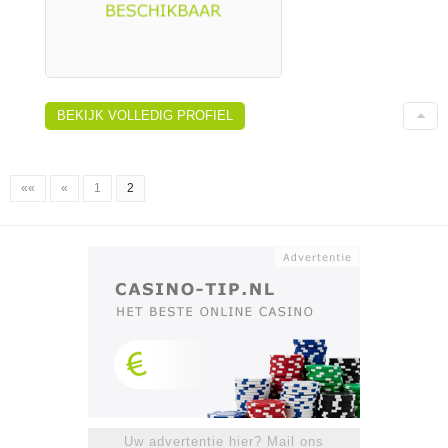
BEKIJK VOLLEDIG PROFIEL
««
«
1
2
Uw advertentie hier? Mail ons