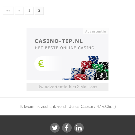
««
«
1
2
Uw advertentie hier? Mail ons
Ik kwam, ik zocht, ik vond - Julius Caesar / 47 v.Chr. ;)