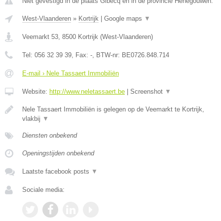
Niet gevestigd in de plaats Gibecq en in de provincie Henegouwen.
West-Vlaanderen
»
Kortrijk
|
Google maps
▼
Veemarkt 53
,
8500
Kortrijk
(
West-Vlaanderen
)
Tel:
056 32 39 39
, Fax:
-
, BTW-nr:
BE0726.848.714
E-mail › Nele Tassaert Immobiliën
Website:
http://www.neletassaert.be
|
Screenshot
▼
Nele Tassaert Immobiliën is gelegen op de Veemarkt te Kortrijk,
vlakbij
▼
Diensten onbekend
Openingstijden onbekend
Laatste facebook posts
▼
Sociale media: