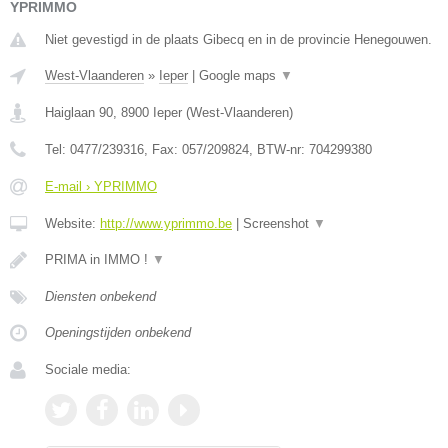
YPRIMMO
Niet gevestigd in de plaats Gibecq en in de provincie Henegouwen.
West-Vlaanderen
»
Ieper
|
Google maps
▼
Haiglaan 90
,
8900
Ieper
(
West-Vlaanderen
)
Tel:
0477/239316
, Fax:
057/209824
, BTW-nr:
704299380
E-mail › YPRIMMO
Website:
http://www.yprimmo.be
|
Screenshot
▼
PRIMA in IMMO !
▼
Diensten onbekend
Openingstijden onbekend
Sociale media: