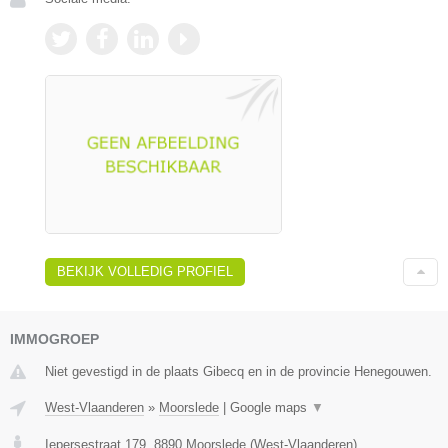
BEKIJK VOLLEDIG PROFIEL
IMMOGROEP
Niet gevestigd in de plaats Gibecq en in de provincie Henegouwen.
West-Vlaanderen
»
Moorslede
|
Google maps
▼
Iepersestraat 179
,
8890
Moorslede
(
West-Vlaanderen
)