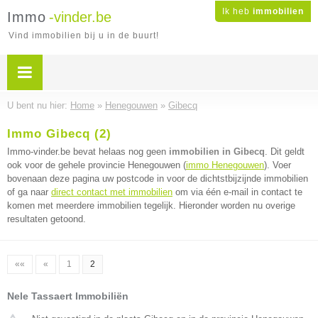
Ik heb
immobilien
Immo
-vinder.be
Vind immobilien bij u in de buurt!
U bent nu hier:
Home
»
Henegouwen
»
Gibecq
Immo Gibecq (2)
Immo-vinder.be bevat helaas nog geen
immobilien in Gibecq
. Dit geldt
ook voor de gehele provincie Henegouwen (
immo Henegouwen
). Voer
bovenaan deze pagina uw postcode in voor de dichtstbijzijnde immobilien
of ga naar
direct contact met immobilien
om via één e-mail in contact te
komen met meerdere immobilien tegelijk. Hieronder worden nu overige
resultaten getoond.
««
«
1
2
Nele Tassaert Immobiliën