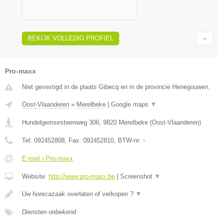
BEKIJK VOLLEDIG PROFIEL
Pro-maxx
Niet gevestigd in de plaats Gibecq en in de provincie Henegouwen.
Oost-Vlaanderen
»
Merelbeke
|
Google maps
▼
Hundelgemsesteenweg 306
,
9820
Merelbeke
(
Oost-Vlaanderen
)
Tel:
092452808
, Fax:
092452810
, BTW-nr:
-
E-mail › Pro-maxx
Website:
http://www.pro-maxx.be
|
Screenshot
▼
Uw horecazaak overlaten of verkopen ?
▼
Diensten onbekend