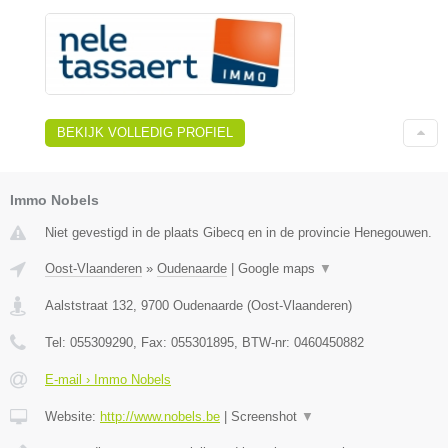
BEKIJK VOLLEDIG PROFIEL
Immo Nobels
Niet gevestigd in de plaats Gibecq en in de provincie Henegouwen.
Oost-Vlaanderen
»
Oudenaarde
|
Google maps
▼
Aalststraat 132
,
9700
Oudenaarde
(
Oost-Vlaanderen
)
Tel:
055309290
, Fax:
055301895
, BTW-nr:
0460450882
E-mail › Immo Nobels
Website:
http://www.nobels.be
|
Screenshot
▼