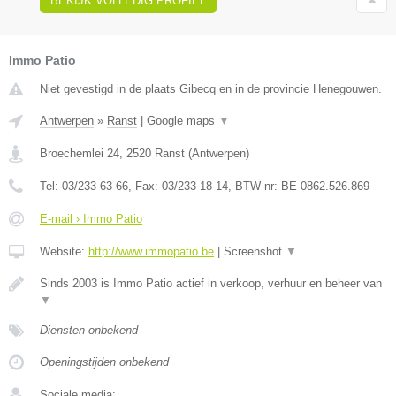
BEKIJK VOLLEDIG PROFIEL
Immo Patio
Niet gevestigd in de plaats Gibecq en in de provincie Henegouwen.
Antwerpen
»
Ranst
|
Google maps
▼
Broechemlei 24
,
2520
Ranst
(
Antwerpen
)
Tel:
03/233 63 66
, Fax:
03/233 18 14
, BTW-nr:
BE 0862.526.869
E-mail › Immo Patio
Website:
http://www.immopatio.be
|
Screenshot
▼
Sinds 2003 is Immo Patio actief in verkoop, verhuur en beheer van
▼
Diensten onbekend
Openingstijden onbekend
Sociale media: