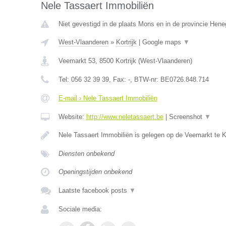
Nele Tassaert Immobiliën
Niet gevestigd in de plaats Mons en in de provincie Hen
West-Vlaanderen
»
Kortrijk
|
Google maps
▼
Veemarkt 53
,
8500
Kortrijk
(
West-Vlaanderen
)
Tel:
056 32 39 39
, Fax:
-
, BTW-nr:
BE0726.848.714
E-mail › Nele Tassaert Immobiliën
Website:
http://www.neletassaert.be
|
Screenshot
▼
Nele Tassaert Immobiliën is gelegen op de Veemarkt te Kor
Diensten onbekend
Openingstijden onbekend
Laatste facebook posts
▼
Sociale media: