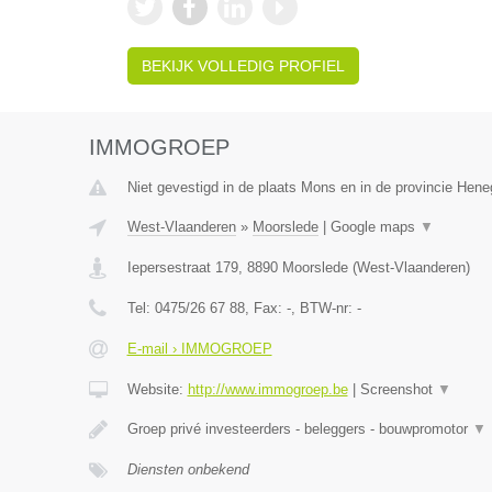
BEKIJK VOLLEDIG PROFIEL
IMMOGROEP
Niet gevestigd in de plaats Mons en in de provincie Hen
West-Vlaanderen
»
Moorslede
|
Google maps
▼
Iepersestraat 179
,
8890
Moorslede
(
West-Vlaanderen
)
Tel:
0475/26 67 88
, Fax:
-
, BTW-nr:
-
E-mail › IMMOGROEP
Website:
http://www.immogroep.be
|
Screenshot
▼
Groep privé investeerders - beleggers - bouwpromotor
▼
Diensten onbekend