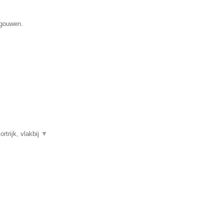
egouwen.
trijk, vlakbij
▼