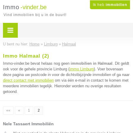
Ik heb
immobilien
Immo
-vinder.be
Vind immobilien bij u in de buurt!
U bent nu hier:
Home
»
Limburg
»
Halmaal
Immo Halmaal (2)
Immo-vinder.be bevat helaas nog geen
immobilien in Halmaal
. Dit geldt
ook voor de gehele provincie Limburg (
immo Limburg
). Voer bovenaan
deze pagina uw postcode in voor de dichtstbijzijnde immobilien of ga naar
direct contact met immobilien
om via één e-mail in contact te komen met
meerdere immobilien tegelijk. Hieronder worden nu overige resultaten
getoond.
««
«
1
2
Nele Tassaert Immobiliën