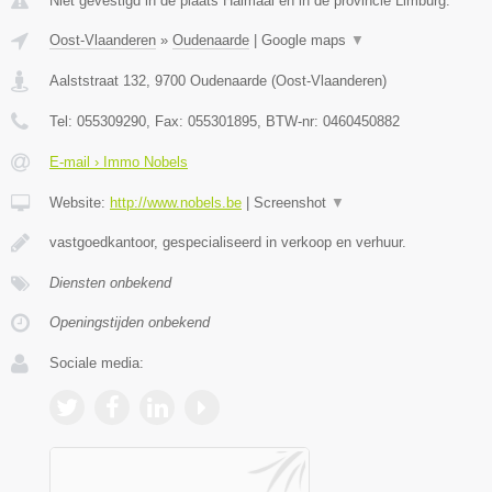
Niet gevestigd in de plaats Halmaal en in de provincie Limburg.
Oost-Vlaanderen
»
Oudenaarde
|
Google maps
▼
Aalststraat 132
,
9700
Oudenaarde
(
Oost-Vlaanderen
)
Tel:
055309290
, Fax:
055301895
, BTW-nr:
0460450882
E-mail › Immo Nobels
Website:
http://www.nobels.be
|
Screenshot
▼
vastgoedkantoor, gespecialiseerd in verkoop en verhuur.
Diensten onbekend
Openingstijden onbekend
Sociale media: