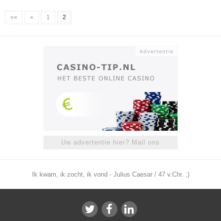
««
«
1
2
Uw advertentie hier? Mail ons
Ik kwam, ik zocht, ik vond - Julius Caesar / 47 v.Chr. ;)