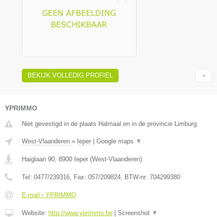
BEKIJK VOLLEDIG PROFIEL
YPRIMMO
Niet gevestigd in de plaats Halmaal en in de provincie Limburg.
West-Vlaanderen
»
Ieper
|
Google maps
▼
Haiglaan 90
,
8900
Ieper
(
West-Vlaanderen
)
Tel:
0477/239316
, Fax:
057/209824
, BTW-nr:
704299380
E-mail › YPRIMMO
Website:
http://www.yprimmo.be
|
Screenshot
▼