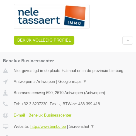
BEKIJK VOLLEDIG PROFIEL
Benelux Businesscenter
Niet gevestigd in de plaats Halmaal en in de provincie Limburg.
Antwerpen
»
Antwerpen
|
Google maps
▼
Boomsesteenweg 690
,
2610
Antwerpen
(
Antwerpen
)
Tel:
+32 3 8207230
, Fax:
-
, BTW-nr:
438.399.418
E-mail › Benelux Businesscenter
Website:
http://www.benbc.be
|
Screenshot
▼