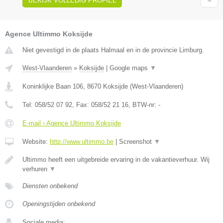
BEKIJK VOLLEDIG PROFIEL
Agence Ultimmo Koksijde
Niet gevestigd in de plaats Halmaal en in de provincie Limburg.
West-Vlaanderen
»
Koksijde
|
Google maps
▼
Koninklijke Baan 106
,
8670
Koksijde
(
West-Vlaanderen
)
Tel:
058/52 07 92
, Fax:
058/52 21 16
, BTW-nr:
-
E-mail › Agence Ultimmo Koksijde
Website:
http://www.ultimmo.be
|
Screenshot
▼
Ultimmo heeft een uitgebreide ervaring in de vakantieverhuur. Wij
verhuren
▼
Diensten onbekend
Openingstijden onbekend
Sociale media: