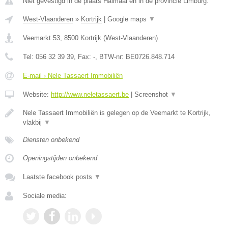
Niet gevestigd in de plaats Halmaal en in de provincie Limburg.
West-Vlaanderen
»
Kortrijk
|
Google maps
▼
Veemarkt 53
,
8500
Kortrijk
(
West-Vlaanderen
)
Tel:
056 32 39 39
, Fax:
-
, BTW-nr:
BE0726.848.714
E-mail › Nele Tassaert Immobiliën
Website:
http://www.neletassaert.be
|
Screenshot
▼
Nele Tassaert Immobiliën is gelegen op de Veemarkt te Kortrijk,
vlakbij
▼
Diensten onbekend
Openingstijden onbekend
Laatste facebook posts
▼
Sociale media: