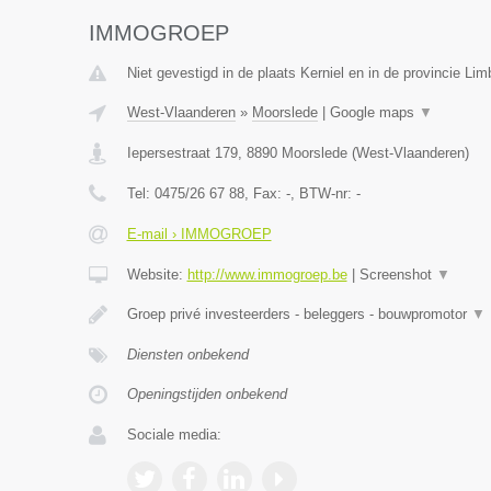
IMMOGROEP
Niet gevestigd in de plaats Kerniel en in de provincie Lim
West-Vlaanderen
»
Moorslede
|
Google maps
▼
Iepersestraat 179
,
8890
Moorslede
(
West-Vlaanderen
)
Tel:
0475/26 67 88
, Fax:
-
, BTW-nr:
-
E-mail › IMMOGROEP
Website:
http://www.immogroep.be
|
Screenshot
▼
Groep privé investeerders - beleggers - bouwpromotor
▼
Diensten onbekend
Openingstijden onbekend
Sociale media: