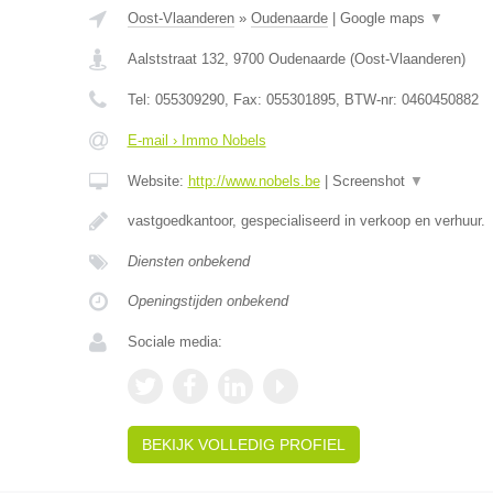
Oost-Vlaanderen
»
Oudenaarde
|
Google maps
▼
Aalststraat 132
,
9700
Oudenaarde
(
Oost-Vlaanderen
)
Tel:
055309290
, Fax:
055301895
, BTW-nr:
0460450882
E-mail › Immo Nobels
Website:
http://www.nobels.be
|
Screenshot
▼
vastgoedkantoor, gespecialiseerd in verkoop en verhuur.
Diensten onbekend
Openingstijden onbekend
Sociale media:
BEKIJK VOLLEDIG PROFIEL