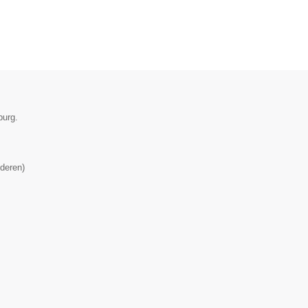
burg.
deren
)