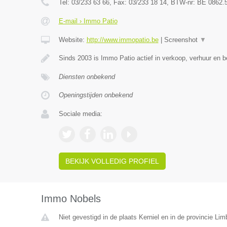
Tel:
03/233 63 66
, Fax:
03/233 18 14
, BTW-nr:
BE 0862.
E-mail › Immo Patio
Website:
http://www.immopatio.be
|
Screenshot
▼
Sinds 2003 is Immo Patio actief in verkoop, verhuur en 
Diensten onbekend
Openingstijden onbekend
Sociale media:
BEKIJK VOLLEDIG PROFIEL
Immo Nobels
Niet gevestigd in de plaats Kerniel en in de provincie Lim