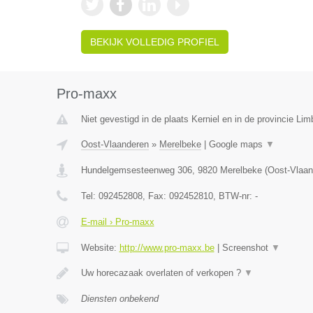
BEKIJK VOLLEDIG PROFIEL
Pro-maxx
Niet gevestigd in de plaats Kerniel en in de provincie Lim
Oost-Vlaanderen
»
Merelbeke
|
Google maps
▼
Hundelgemsesteenweg 306
,
9820
Merelbeke
(
Oost-Vlaan
Tel:
092452808
, Fax:
092452810
, BTW-nr:
-
E-mail › Pro-maxx
Website:
http://www.pro-maxx.be
|
Screenshot
▼
Uw horecazaak overlaten of verkopen ?
▼
Diensten onbekend