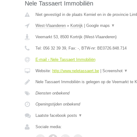
Nele Tassaert Immobiliën
Niet gevestigd in de plaats Kerniel en in de provincie Lim
West-Vlaanderen
»
Kortrijk
|
Google maps
▼
Veemarkt 53
,
8500
Kortrijk
(
West-Vlaanderen
)
Tel:
056 32 39 39
, Fax:
-
, BTW-nr:
BE0726.848.714
E-mail › Nele Tassaert Immobiliën
Website:
http://www.neletassaert.be
|
Screenshot
▼
Nele Tassaert Immobiliën is gelegen op de Veemarkt te Kor
Diensten onbekend
Openingstijden onbekend
Laatste facebook posts
▼
Sociale media: