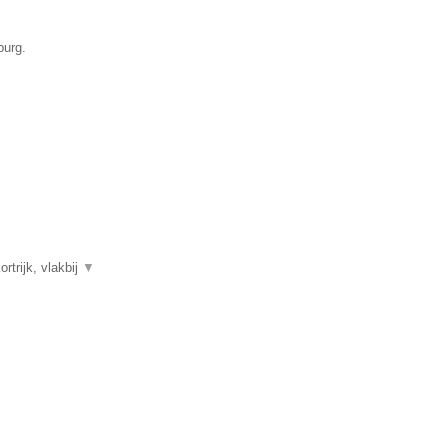
burg.
trijk, vlakbij
▼