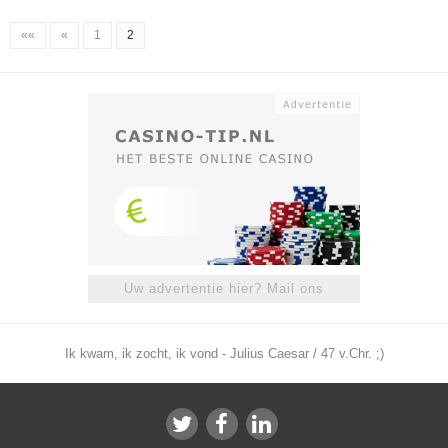
««
«
1
2
Uw advertentie hier? Mail ons
Ik kwam, ik zocht, ik vond - Julius Caesar / 47 v.Chr. ;)