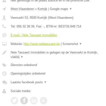
Niet gevestigd in de plaats Battice en in de provincie Luik.
West-Vlaanderen
»
Kortrijk
|
Google maps
▼
Veemarkt 53
,
8500
Kortrijk
(
West-Vlaanderen
)
Tel:
056 32 39 39
, Fax:
-
, BTW-nr:
BE0726.848.714
E-mail › Nele Tassaert Immobiliën
Website:
http://www.neletassaert.be
|
Screenshot
▼
Nele Tassaert Immobiliën is gelegen op de Veemarkt te Kortrijk,
vlakbij
▼
Diensten onbekend
Openingstijden onbekend
Laatste facebook posts
▼
Sociale media: