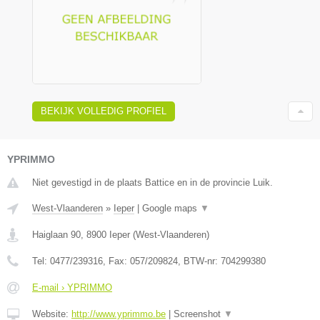
BEKIJK VOLLEDIG PROFIEL
YPRIMMO
Niet gevestigd in de plaats Battice en in de provincie Luik.
West-Vlaanderen
»
Ieper
|
Google maps
▼
Haiglaan 90
,
8900
Ieper
(
West-Vlaanderen
)
Tel:
0477/239316
, Fax:
057/209824
, BTW-nr:
704299380
E-mail › YPRIMMO
Website:
http://www.yprimmo.be
|
Screenshot
▼