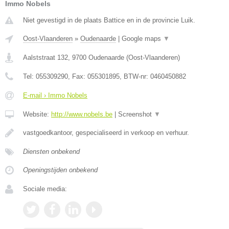
Immo Nobels
Niet gevestigd in de plaats Battice en in de provincie Luik.
Oost-Vlaanderen
»
Oudenaarde
|
Google maps
▼
Aalststraat 132
,
9700
Oudenaarde
(
Oost-Vlaanderen
)
Tel:
055309290
, Fax:
055301895
, BTW-nr:
0460450882
E-mail › Immo Nobels
Website:
http://www.nobels.be
|
Screenshot
▼
vastgoedkantoor, gespecialiseerd in verkoop en verhuur.
Diensten onbekend
Openingstijden onbekend
Sociale media: