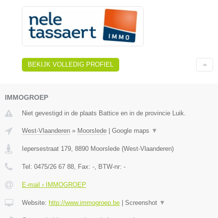
BEKIJK VOLLEDIG PROFIEL
IMMOGROEP
Niet gevestigd in de plaats Battice en in de provincie Luik.
West-Vlaanderen
»
Moorslede
|
Google maps
▼
Iepersestraat 179
,
8890
Moorslede
(
West-Vlaanderen
)
Tel:
0475/26 67 88
, Fax:
-
, BTW-nr:
-
E-mail › IMMOGROEP
Website:
http://www.immogroep.be
|
Screenshot
▼