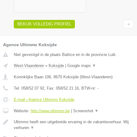
BEKIJK VOLLEDIG PROFIEL
Agence Ultimmo Koksijde
Niet gevestigd in de plaats Battice en in de provincie Luik.
West-Vlaanderen
»
Koksijde
|
Google maps
▼
Koninklijke Baan 106
,
8670
Koksijde
(
West-Vlaanderen
)
Tel:
058/52 07 92
, Fax:
058/52 21 16
, BTW-nr:
-
E-mail › Agence Ultimmo Koksijde
Website:
http://www.ultimmo.be
|
Screenshot
▼
Ultimmo heeft een uitgebreide ervaring in de vakantieverhuur. Wij
verhuren
▼