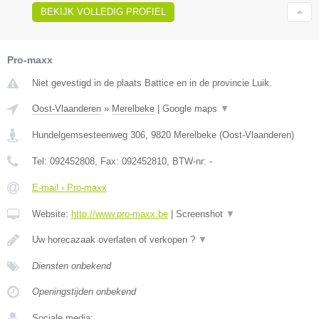
BEKIJK VOLLEDIG PROFIEL
Pro-maxx
Niet gevestigd in de plaats Battice en in de provincie Luik.
Oost-Vlaanderen
»
Merelbeke
|
Google maps
▼
Hundelgemsesteenweg 306
,
9820
Merelbeke
(
Oost-Vlaanderen
)
Tel:
092452808
, Fax:
092452810
, BTW-nr:
-
E-mail › Pro-maxx
Website:
http://www.pro-maxx.be
|
Screenshot
▼
Uw horecazaak overlaten of verkopen ?
▼
Diensten onbekend
Openingstijden onbekend
Sociale media: