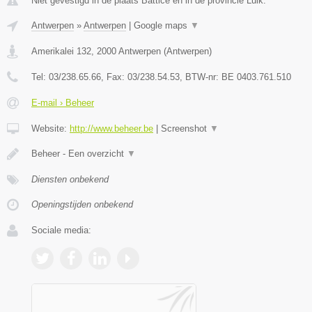
Niet gevestigd in de plaats Battice en in de provincie Luik.
Antwerpen
»
Antwerpen
|
Google maps
▼
Amerikalei 132
,
2000
Antwerpen
(
Antwerpen
)
Tel:
03/238.65.66
, Fax:
03/238.54.53
, BTW-nr:
BE 0403.761.510
E-mail › Beheer
Website:
http://www.beheer.be
|
Screenshot
▼
Beheer - Een overzicht
▼
Diensten onbekend
Openingstijden onbekend
Sociale media: