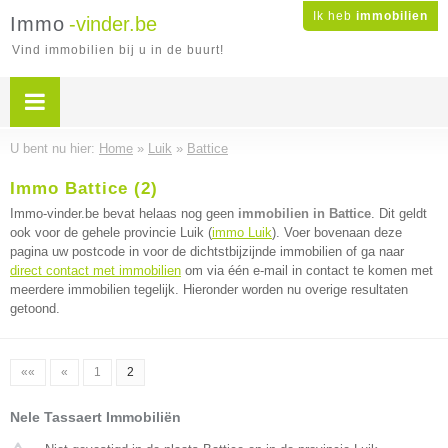
Ik heb
immobilien
Immo
-vinder.be
Vind immobilien bij u in de buurt!
U bent nu hier:
Home
»
Luik
»
Battice
Immo Battice (2)
Immo-vinder.be bevat helaas nog geen
immobilien in Battice
. Dit geldt
ook voor de gehele provincie Luik (
immo Luik
). Voer bovenaan deze
pagina uw postcode in voor de dichtstbijzijnde immobilien of ga naar
direct contact met immobilien
om via één e-mail in contact te komen met
meerdere immobilien tegelijk. Hieronder worden nu overige resultaten
getoond.
««
«
1
2
Nele Tassaert Immobiliën