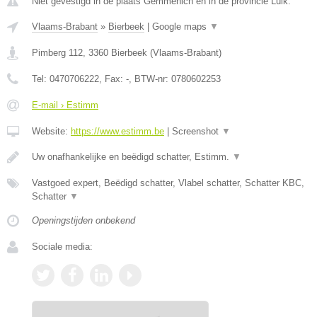
Niet gevestigd in de plaats Gemmenich en in de provincie Luik.
Vlaams-Brabant
»
Bierbeek
|
Google maps
▼
Pimberg 112
,
3360
Bierbeek
(
Vlaams-Brabant
)
Tel:
0470706222
, Fax:
-
, BTW-nr:
0780602253
E-mail › Estimm
Website:
https://www.estimm.be
|
Screenshot
▼
Uw onafhankelijke en beëdigd schatter, Estimm.
▼
Vastgoed expert, Beëdigd schatter, Vlabel schatter, Schatter KBC,
Schatter
▼
Openingstijden onbekend
Sociale media: