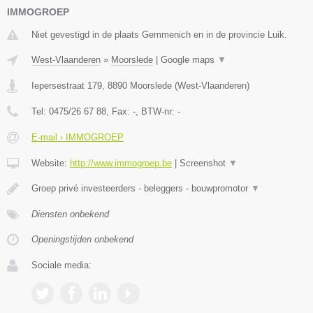
IMMOGROEP
Niet gevestigd in de plaats Gemmenich en in de provincie Luik.
West-Vlaanderen
»
Moorslede
|
Google maps
▼
Iepersestraat 179
,
8890
Moorslede
(
West-Vlaanderen
)
Tel:
0475/26 67 88
, Fax:
-
, BTW-nr:
-
E-mail › IMMOGROEP
Website:
http://www.immogroep.be
|
Screenshot
▼
Groep privé investeerders - beleggers - bouwpromotor
▼
Diensten onbekend
Openingstijden onbekend
Sociale media: