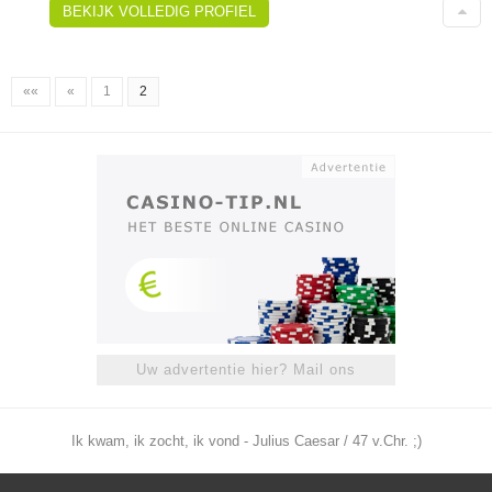
BEKIJK VOLLEDIG PROFIEL
««
«
1
2
Uw advertentie hier? Mail ons
Ik kwam, ik zocht, ik vond - Julius Caesar / 47 v.Chr. ;)