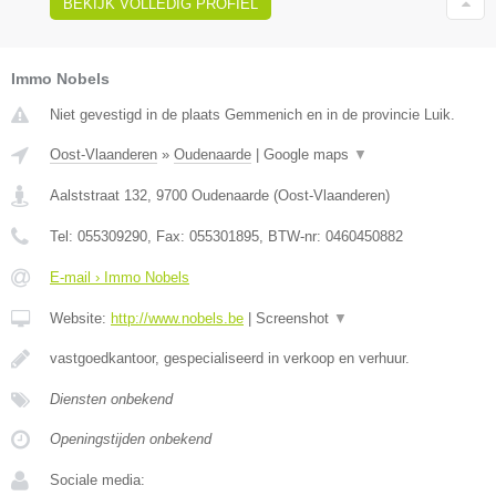
BEKIJK VOLLEDIG PROFIEL
Immo Nobels
Niet gevestigd in de plaats Gemmenich en in de provincie Luik.
Oost-Vlaanderen
»
Oudenaarde
|
Google maps
▼
Aalststraat 132
,
9700
Oudenaarde
(
Oost-Vlaanderen
)
Tel:
055309290
, Fax:
055301895
, BTW-nr:
0460450882
E-mail › Immo Nobels
Website:
http://www.nobels.be
|
Screenshot
▼
vastgoedkantoor, gespecialiseerd in verkoop en verhuur.
Diensten onbekend
Openingstijden onbekend
Sociale media: