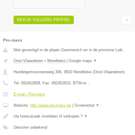
BEKIJK VOLLEDIG PROFIEL
Pro-maxx
Niet gevestigd in de plaats Gemmenich en in de provincie Luik.
Oost-Vlaanderen
»
Merelbeke
|
Google maps
▼
Hundelgemsesteenweg 306
,
9820
Merelbeke
(
Oost-Vlaanderen
)
Tel:
092452808
, Fax:
092452810
, BTW-nr:
-
E-mail › Pro-maxx
Website:
http://www.pro-maxx.be
|
Screenshot
▼
Uw horecazaak overlaten of verkopen ?
▼
Diensten onbekend