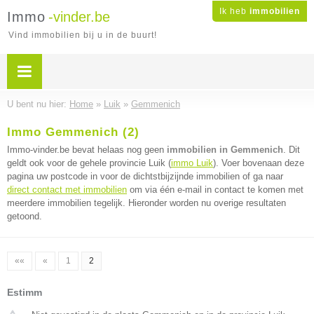
Ik heb
immobilien
Immo
-vinder.be
Vind immobilien bij u in de buurt!
U bent nu hier:
Home
»
Luik
»
Gemmenich
Immo Gemmenich (2)
Immo-vinder.be bevat helaas nog geen
immobilien in Gemmenich
. Dit
geldt ook voor de gehele provincie Luik (
immo Luik
). Voer bovenaan deze
pagina uw postcode in voor de dichtstbijzijnde immobilien of ga naar
direct contact met immobilien
om via één e-mail in contact te komen met
meerdere immobilien tegelijk. Hieronder worden nu overige resultaten
getoond.
««
«
1
2
Estimm