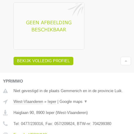
BEKIJK VOLLEDIG PROFIEL
YPRIMMO
Niet gevestigd in de plaats Gemmenich en in de provincie Luik.
West-Vlaanderen
»
Ieper
|
Google maps
▼
Haiglaan 90
,
8900
Ieper
(
West-Vlaanderen
)
Tel:
0477/239316
, Fax:
057/209824
, BTW-nr:
704299380