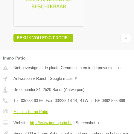
BEKIJK VOLLEDIG PROFIEL
Immo Patio
Niet gevestigd in de plaats Gemmenich en in de provincie Luik.
Antwerpen
»
Ranst
|
Google maps
▼
Broechemlei 24
,
2520
Ranst
(
Antwerpen
)
Tel:
03/233 63 66
, Fax:
03/233 18 14
, BTW-nr:
BE 0862.526.869
E-mail › Immo Patio
Website:
http://www.immopatio.be
|
Screenshot
▼
Sinds 2003 is Immo Patio actief in verkoop, verhuur en beheer van