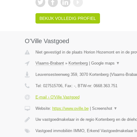
BEKIJK VOLLEDIG PROFIEL
O'Ville Vastgoed
Niet gevestigd in de plaats Horion Hozemont en in de prov
Vlaams-Brabant
»
Kortenberg
|
Google maps
▼
Leuvensesteenweg 359
,
3070
Kortenberg
(
Vlaams-Braba
Tel:
027515706
, Fax:
-
, BTW-nr:
0668.363.751
E-mail › O'Ville Vastgoed
Website:
https://www.oville.be
|
Screenshot
▼
Uw vastgoedmakelaar in de regio Kortenberg en de drieh
Vastgoed immobiliën IMMO, Erkend Vastgoedmakelaar