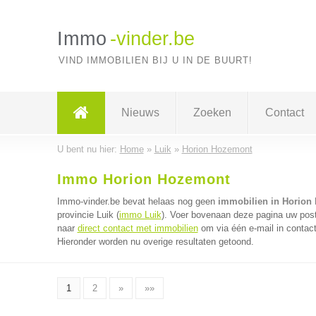
Immo
-vinder.be
VIND IMMOBILIEN BIJ U IN DE BUURT!
Nieuws
Zoeken
Contact
U bent nu hier:
Home
»
Luik
»
Horion Hozemont
Immo Horion Hozemont
Immo-vinder.be bevat helaas nog geen
immobilien in Horion
provincie Luik (
immo Luik
). Voer bovenaan deze pagina uw postc
naar
direct contact met immobilien
om via één e-mail in contac
Hieronder worden nu overige resultaten getoond.
1
2
»
»»