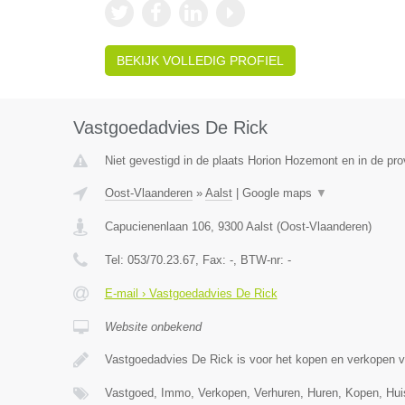
BEKIJK VOLLEDIG PROFIEL
Vastgoedadvies De Rick
Niet gevestigd in de plaats Horion Hozemont en in de prov
Oost-Vlaanderen
»
Aalst
|
Google maps
▼
Capucienenlaan 106
,
9300
Aalst
(
Oost-Vlaanderen
)
Tel:
053/70.23.67
, Fax:
-
, BTW-nr:
-
E-mail › Vastgoedadvies De Rick
Website onbekend
Vastgoedadvies De Rick is voor het kopen en verkopen 
Vastgoed, Immo, Verkopen, Verhuren, Huren, Kopen, Hu