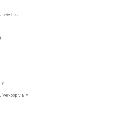
incie Luik.
)
.
▼
, Verkoop via
▼