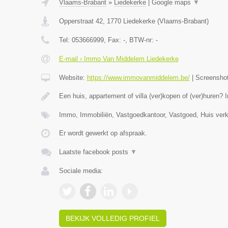
Vlaams-Brabant
»
Liedekerke
|
Google maps
▼
Opperstraat 42
,
1770
Liedekerke
(
Vlaams-Brabant
)
Tel:
053666999
, Fax:
-
, BTW-nr:
-
E-mail › Immo Van Middelem Liedekerke
Website:
https://www.immovanmiddelem.be/
|
Screensho
Een huis, appartement of villa (ver)kopen of (ver)hure
Immo, Immobiliën, Vastgoedkantoor, Vastgoed, Huis ver
Er wordt gewerkt op afspraak.
Laatste facebook posts
▼
Sociale media:
BEKIJK VOLLEDIG PROFIEL