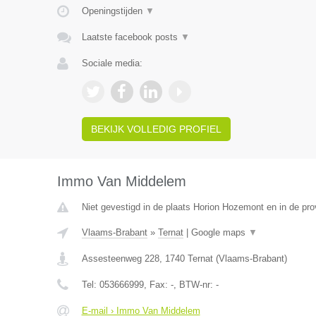
Openingstijden
▼
Laatste facebook posts
▼
Sociale media:
BEKIJK VOLLEDIG PROFIEL
Immo Van Middelem
Niet gevestigd in de plaats Horion Hozemont en in de prov
Vlaams-Brabant
»
Ternat
|
Google maps
▼
Assesteenweg 228
,
1740
Ternat
(
Vlaams-Brabant
)
Tel:
053666999
, Fax:
-
, BTW-nr:
-
E-mail › Immo Van Middelem