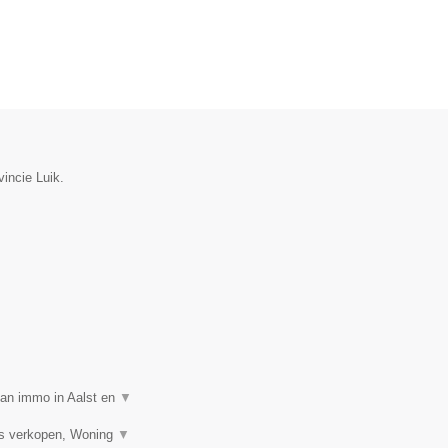
incie Luik.
van immo in Aalst en
▼
is verkopen, Woning
▼