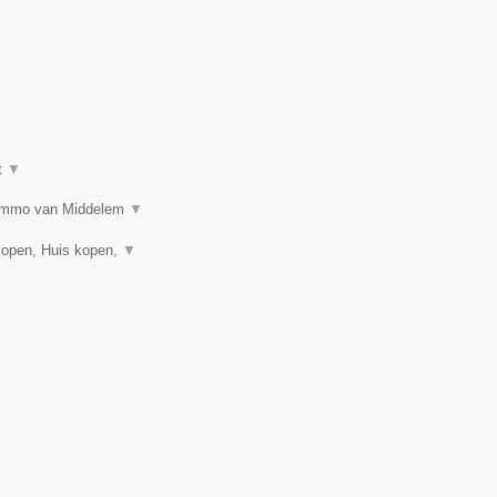
t
▼
n? Immo van Middelem
▼
kopen, Huis kopen,
▼