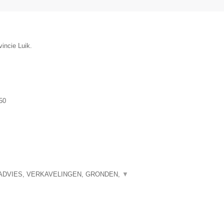
incie Luik.
50
ADVIES, VERKAVELINGEN, GRONDEN,
▼