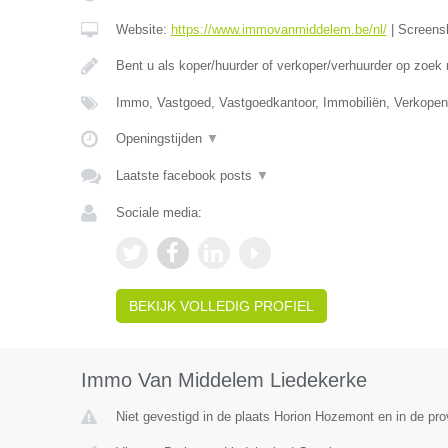
Website:
https://www.immovanmiddelem.be/nl/
|
Screens
Bent u als koper/huurder of verkoper/verhuurder op zoek
Immo, Vastgoed, Vastgoedkantoor, Immobiliën, Verkopen
Openingstijden
▼
Laatste facebook posts
▼
Sociale media:
BEKIJK VOLLEDIG PROFIEL
Immo Van Middelem Liedekerke
Niet gevestigd in de plaats Horion Hozemont en in de prov