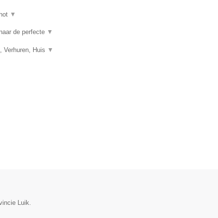
hot
▼
 naar de perfecte
▼
, Verhuren, Huis
▼
incie Luik.