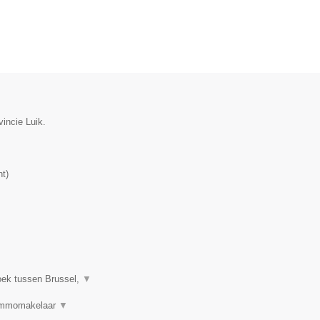
incie Luik.
nt
)
oek tussen Brussel,
▼
 Immomakelaar
▼