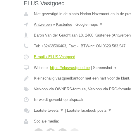
ELUS Vastgoed
Niet gevestigd in de plaats Horion Hozemont en in de prov
Antwerpen
»
Kasterlee
|
Google maps
▼
Baron Van der Grachtlaan 18
,
2460
Kasterlee
(
Antwerpen
Tel:
+32468506463
, Fax:
-
, BTW-nr:
ON 0629.583.547
E-mail › ELUS Vastgoed
Website:
https://elusvastgoed.be
|
Screenshot
▼
Kleinschalig vastgoedkantoor met een hart voor de klant
Verkoop via OWNERS-formule, Verkoop via PRO-formule
Er wordt gewerkt op afspraak.
Laatste tweets
▼
|
Laatste facebook posts
▼
Sociale media: