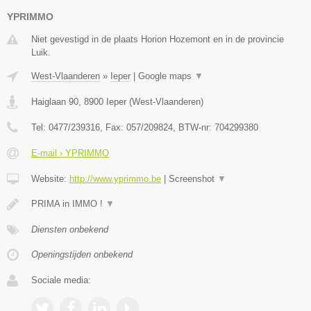
YPRIMMO
Niet gevestigd in de plaats Horion Hozemont en in de provincie
Luik.
West-Vlaanderen
»
Ieper
|
Google maps
▼
Haiglaan 90
,
8900
Ieper
(
West-Vlaanderen
)
Tel:
0477/239316
, Fax:
057/209824
, BTW-nr:
704299380
E-mail › YPRIMMO
Website:
http://www.yprimmo.be
|
Screenshot
▼
PRIMA in IMMO !
▼
Diensten onbekend
Openingstijden onbekend
Sociale media: