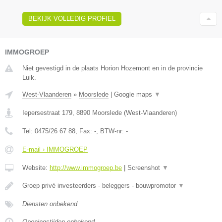
BEKIJK VOLLEDIG PROFIEL
IMMOGROEP
Niet gevestigd in de plaats Horion Hozemont en in de provincie
Luik.
West-Vlaanderen
»
Moorslede
|
Google maps
▼
Iepersestraat 179
,
8890
Moorslede
(
West-Vlaanderen
)
Tel:
0475/26 67 88
, Fax:
-
, BTW-nr:
-
E-mail › IMMOGROEP
Website:
http://www.immogroep.be
|
Screenshot
▼
Groep privé investeerders - beleggers - bouwpromotor
▼
Diensten onbekend
Openingstijden onbekend