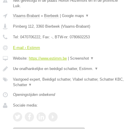
Niet gevestigd in de plaats Horion Hozemont en in de provincie
Luik.
Vlaams-Brabant
»
Bierbeek
|
Google maps
▼
Pimberg 112
,
3360
Bierbeek
(
Vlaams-Brabant
)
Tel:
0470706222
, Fax:
-
, BTW-nr:
0780602253
E-mail › Estimm
Website:
https://www.estimm.be
|
Screenshot
▼
Uw onafhankelijke en beëdigd schatter, Estimm.
▼
Vastgoed expert, Beëdigd schatter, Vlabel schatter, Schatter KBC,
Schatter
▼
Openingstijden onbekend
Sociale media: