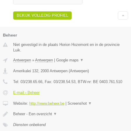
BEKIJK VOLLEDIG PROFIEL
Beheer
Niet gevestigd in de plaats Horion Hozemont en in de provincie
Luik.
Antwerpen
»
Antwerpen
|
Google maps
▼
Amerikalei 132
,
2000
Antwerpen
(
Antwerpen
)
Tel:
03/238.65.66
, Fax:
03/238.54.53
, BTW-nr:
BE 0403.761.510
E-mail › Beheer
Website:
http://www.beheer.be
|
Screenshot
▼
Beheer - Een overzicht
▼
Diensten onbekend