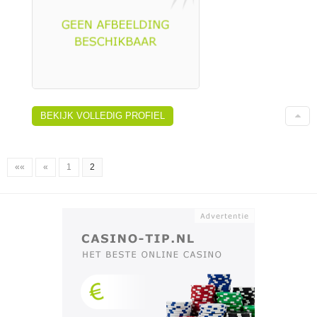
BEKIJK VOLLEDIG PROFIEL
««
«
1
2