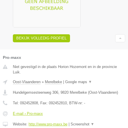
BEKIJK VOLLEDIG PROFIEL
Pro-maxx
Niet gevestigd in de plaats Horion Hozemont en in de provincie
Luik.
Oost-Vlaanderen
»
Merelbeke
|
Google maps
▼
Hundelgemsesteenweg 306
,
9820
Merelbeke
(
Oost-Vlaanderen
)
Tel:
092452808
, Fax:
092452810
, BTW-nr:
-
E-mail › Pro-maxx
Website:
http://www.pro-maxx.be
|
Screenshot
▼