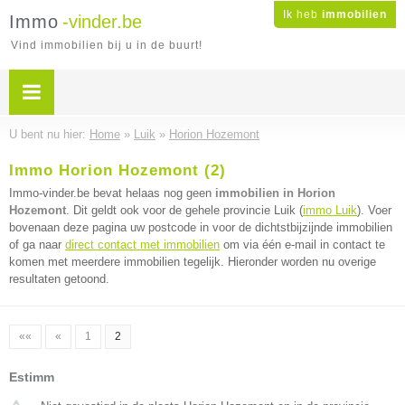
Ik heb
immobilien
Immo
-vinder.be
Vind immobilien bij u in de buurt!
U bent nu hier:
Home
»
Luik
»
Horion Hozemont
Immo Horion Hozemont (2)
Immo-vinder.be bevat helaas nog geen
immobilien in Horion
Hozemont
. Dit geldt ook voor de gehele provincie Luik (
immo Luik
). Voer
bovenaan deze pagina uw postcode in voor de dichtstbijzijnde immobilien
of ga naar
direct contact met immobilien
om via één e-mail in contact te
komen met meerdere immobilien tegelijk. Hieronder worden nu overige
resultaten getoond.
««
«
1
2
Estimm