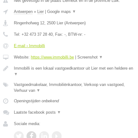
Niet gevestigd in de plaats Lierneux en in de provincie Luik.
Antwerpen
»
Lier
|
Google maps
▼
Ringenhofweg 12
,
2500
Lier
(
Antwerpen
)
Tel:
+32 473 37 28 40
, Fax:
-
, BTW-nr:
-
E-mail › Immobilli
Website:
https://www.immobilli.be
|
Screenshot
▼
Immobilli is een lokaal vastgoedkantoor uit Lier met een heldere en
▼
Vastgoedmakelaar, Immobiliënkantoor, Verkoop van vastgoed,
Verhuur van
▼
Openingstijden onbekend
Laatste facebook posts
▼
Sociale media: