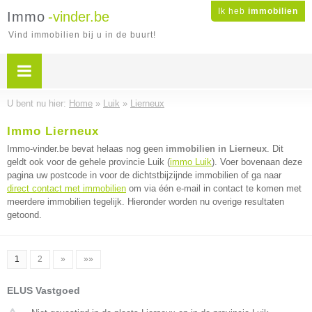
Ik heb
immobilien
Immo
-vinder.be
Vind immobilien bij u in de buurt!
U bent nu hier:
Home
»
Luik
»
Lierneux
Immo Lierneux
Immo-vinder.be bevat helaas nog geen
immobilien in Lierneux
. Dit
geldt ook voor de gehele provincie Luik (
immo Luik
). Voer bovenaan deze
pagina uw postcode in voor de dichtstbijzijnde immobilien of ga naar
direct contact met immobilien
om via één e-mail in contact te komen met
meerdere immobilien tegelijk. Hieronder worden nu overige resultaten
getoond.
1
2
»
»»
ELUS Vastgoed