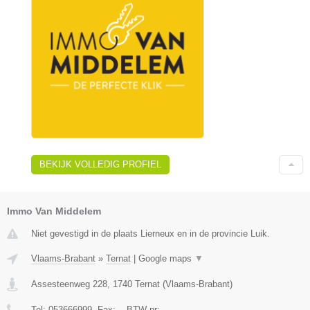
BEKIJK VOLLEDIG PROFIEL
Immo Van Middelem
Niet gevestigd in de plaats Lierneux en in de provincie Luik.
Vlaams-Brabant
»
Ternat
|
Google maps
▼
Assesteenweg 228
,
1740
Ternat
(
Vlaams-Brabant
)
Tel:
053666999
, Fax:
-
, BTW-nr:
-