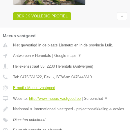
BEKIJK VOLLEDIG PROFIEL
Meeus vastgoed
Niet gevestigd in de plaats Lierneux en in de provincie Luik.
Antwerpen
»
Herentals
|
Google maps
▼
Hellekensstraat 55
,
2200
Herentals
(
Antwerpen
)
Tel:
0475/561622
, Fax:
-
, BTW-nr:
0476443610
E-mail › Meeus vastgoed
Website:
http://www.meeus-vastgoed.be
|
Screenshot
▼
Nationaal & Internationaal vastgoed - projectontwikkeling & advies
Diensten onbekend