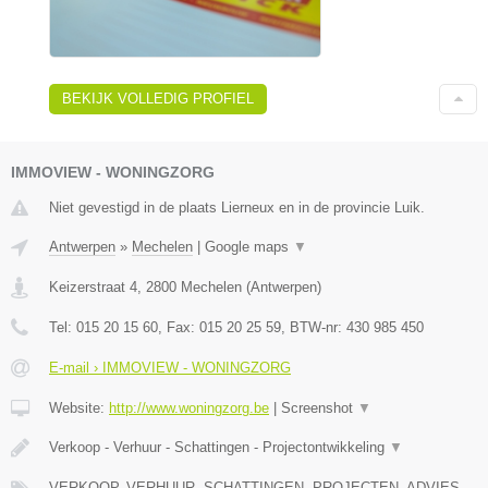
BEKIJK VOLLEDIG PROFIEL
IMMOVIEW - WONINGZORG
Niet gevestigd in de plaats Lierneux en in de provincie Luik.
Antwerpen
»
Mechelen
|
Google maps
▼
Keizerstraat 4
,
2800
Mechelen
(
Antwerpen
)
Tel:
015 20 15 60
, Fax:
015 20 25 59
, BTW-nr:
430 985 450
E-mail › IMMOVIEW - WONINGZORG
Website:
http://www.woningzorg.be
|
Screenshot
▼
Verkoop - Verhuur - Schattingen - Projectontwikkeling
▼
VERKOOP, VERHUUR, SCHATTINGEN, PROJECTEN, ADVIES,