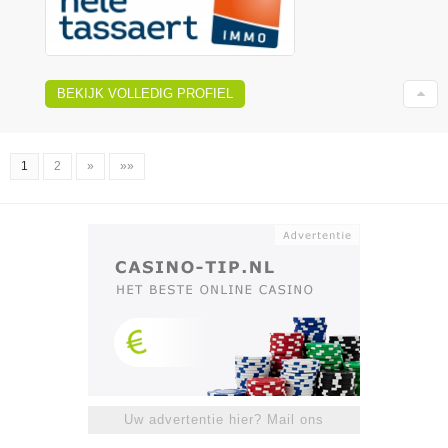
BEKIJK VOLLEDIG PROFIEL
1
2
»
»»
Uw advertentie hier? Mail ons