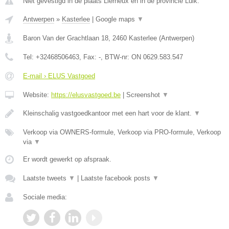
Niet gevestigd in de plaats Lierneux en in de provincie Luik.
Antwerpen
»
Kasterlee
|
Google maps
▼
Baron Van der Grachtlaan 18
,
2460
Kasterlee
(
Antwerpen
)
Tel:
+32468506463
, Fax:
-
, BTW-nr:
ON 0629.583.547
E-mail › ELUS Vastgoed
Website:
https://elusvastgoed.be
|
Screenshot
▼
Kleinschalig vastgoedkantoor met een hart voor de klant.
▼
Verkoop via OWNERS-formule, Verkoop via PRO-formule, Verkoop
via
▼
Er wordt gewerkt op afspraak.
Laatste tweets
▼
|
Laatste facebook posts
▼
Sociale media: