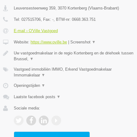
Leuvensesteenweg 359
,
3070
Kortenberg
(
Vlaams-Brabant
)
Tel:
027515706
, Fax:
-
, BTW-nr:
0668.363.751
E-mail › O'Ville Vastgoed
Website:
https://www.oville.be
|
Screenshot
▼
Uw vastgoedmakelaar in de regio Kortenberg en de driehoek tussen
Brussel,
▼
Vastgoed immobiliën IMMO, Erkend Vastgoedmakelaar
Immomakelaar
▼
Openingstijden
▼
Laatste facebook posts
▼
Sociale media: