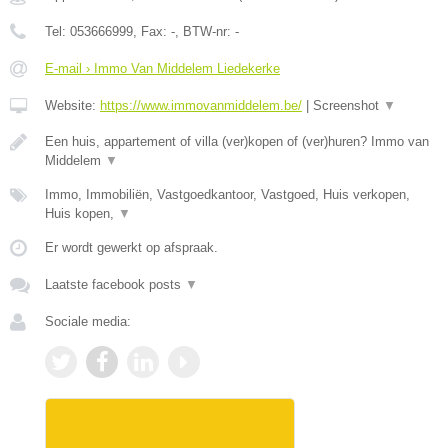
Tel:
053666999
, Fax:
-
, BTW-nr:
-
E-mail › Immo Van Middelem Liedekerke
Website:
https://www.immovanmiddelem.be/
|
Screenshot
▼
Een huis, appartement of villa (ver)kopen of (ver)huren? Immo van
Middelem
▼
Immo, Immobiliën, Vastgoedkantoor, Vastgoed, Huis verkopen,
Huis kopen,
▼
Er wordt gewerkt op afspraak.
Laatste facebook posts
▼
Sociale media: