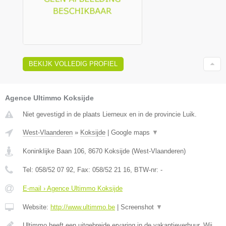
BEKIJK VOLLEDIG PROFIEL
Agence Ultimmo Koksijde
Niet gevestigd in de plaats Lierneux en in de provincie Luik.
West-Vlaanderen
»
Koksijde
|
Google maps
▼
Koninklijke Baan 106
,
8670
Koksijde
(
West-Vlaanderen
)
Tel:
058/52 07 92
, Fax:
058/52 21 16
, BTW-nr:
-
E-mail › Agence Ultimmo Koksijde
Website:
http://www.ultimmo.be
|
Screenshot
▼
Ultimmo heeft een uitgebreide ervaring in de vakantieverhuur. Wij