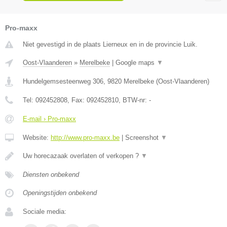
Pro-maxx
Niet gevestigd in de plaats Lierneux en in de provincie Luik.
Oost-Vlaanderen
»
Merelbeke
|
Google maps
▼
Hundelgemsesteenweg 306
,
9820
Merelbeke
(
Oost-Vlaanderen
)
Tel:
092452808
, Fax:
092452810
, BTW-nr:
-
E-mail › Pro-maxx
Website:
http://www.pro-maxx.be
|
Screenshot
▼
Uw horecazaak overlaten of verkopen ?
▼
Diensten onbekend
Openingstijden onbekend
Sociale media: