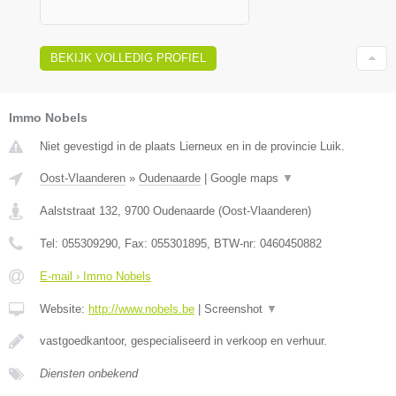
BEKIJK VOLLEDIG PROFIEL
Immo Nobels
Niet gevestigd in de plaats Lierneux en in de provincie Luik.
Oost-Vlaanderen
»
Oudenaarde
|
Google maps
▼
Aalststraat 132
,
9700
Oudenaarde
(
Oost-Vlaanderen
)
Tel:
055309290
, Fax:
055301895
, BTW-nr:
0460450882
E-mail › Immo Nobels
Website:
http://www.nobels.be
|
Screenshot
▼
vastgoedkantoor, gespecialiseerd in verkoop en verhuur.
Diensten onbekend