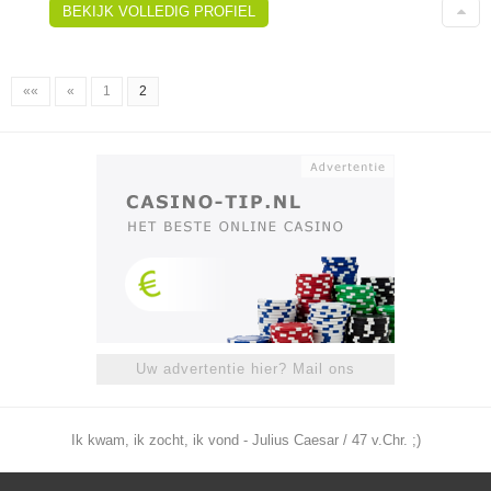
BEKIJK VOLLEDIG PROFIEL
««
«
1
2
Uw advertentie hier? Mail ons
Ik kwam, ik zocht, ik vond - Julius Caesar / 47 v.Chr. ;)