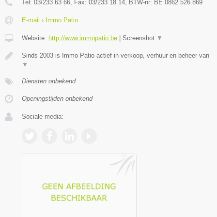
Tel:
03/233 63 66
, Fax:
03/233 18 14
, BTW-nr:
BE 0862.526.869
E-mail › Immo Patio
Website:
http://www.immopatio.be
|
Screenshot
▼
Sinds 2003 is Immo Patio actief in verkoop, verhuur en beheer van
▼
Diensten onbekend
Openingstijden onbekend
Sociale media: