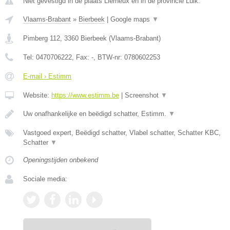
Niet gevestigd in de plaats Lierneux en in de provincie Luik.
Vlaams-Brabant
»
Bierbeek
|
Google maps
▼
Pimberg 112
,
3360
Bierbeek
(
Vlaams-Brabant
)
Tel:
0470706222
, Fax:
-
, BTW-nr:
0780602253
E-mail › Estimm
Website:
https://www.estimm.be
|
Screenshot
▼
Uw onafhankelijke en beëdigd schatter, Estimm.
▼
Vastgoed expert, Beëdigd schatter, Vlabel schatter, Schatter KBC,
Schatter
▼
Openingstijden onbekend
Sociale media: