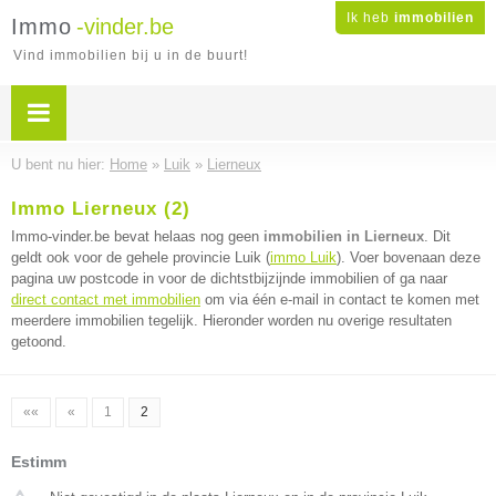
Ik heb
immobilien
Immo
-vinder.be
Vind immobilien bij u in de buurt!
U bent nu hier:
Home
»
Luik
»
Lierneux
Immo Lierneux (2)
Immo-vinder.be bevat helaas nog geen
immobilien in Lierneux
. Dit
geldt ook voor de gehele provincie Luik (
immo Luik
). Voer bovenaan deze
pagina uw postcode in voor de dichtstbijzijnde immobilien of ga naar
direct contact met immobilien
om via één e-mail in contact te komen met
meerdere immobilien tegelijk. Hieronder worden nu overige resultaten
getoond.
««
«
1
2
Estimm