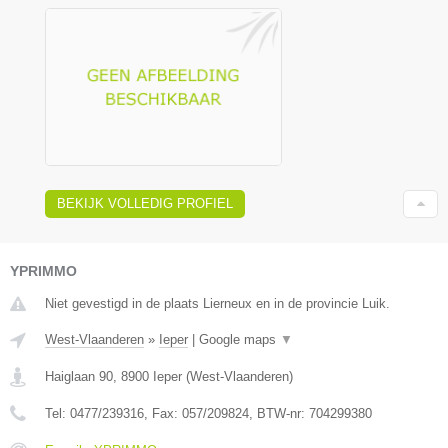
BEKIJK VOLLEDIG PROFIEL
YPRIMMO
Niet gevestigd in de plaats Lierneux en in de provincie Luik.
West-Vlaanderen
»
Ieper
|
Google maps
▼
Haiglaan 90
,
8900
Ieper
(
West-Vlaanderen
)
Tel:
0477/239316
, Fax:
057/209824
, BTW-nr:
704299380