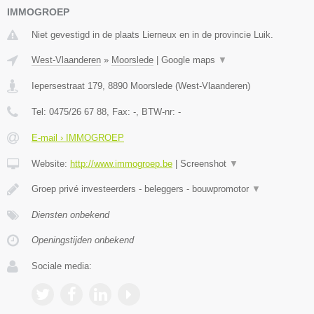
IMMOGROEP
Niet gevestigd in de plaats Lierneux en in de provincie Luik.
West-Vlaanderen
»
Moorslede
|
Google maps
▼
Iepersestraat 179
,
8890
Moorslede
(
West-Vlaanderen
)
Tel:
0475/26 67 88
, Fax:
-
, BTW-nr:
-
E-mail › IMMOGROEP
Website:
http://www.immogroep.be
|
Screenshot
▼
Groep privé investeerders - beleggers - bouwpromotor
▼
Diensten onbekend
Openingstijden onbekend
Sociale media: